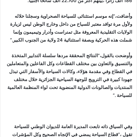
186 ألف زائرا ،بينهم أكثر من 22.700 ألف سائحا أجنبيا.
وأضافت،”إنه موسم استثنائى للسياحة الصحراوية وسجلنا خلاله
ولأول مرة توافد معتبر للسياح من داخل وخارج الوطن ليس لزيارة
الولايات التقليدية المعروفة مثل تمنراست وأدرار وتيميمون وإنما
شملت هذه الحركية وبصفة استثنائية 24 ولاية من الجنوب الكبير.”
وأوضحت بالقول،”النتائج المحققة مردها سلسلة التدابير المتخذة
والتنسيق والتعاون بين مختلف القطاعات وكل الفاعلين والمتعاملين
في القطاع وفي مقدمة هؤلاء، وكالات السياحة والأسفار التي تبذل
جهودا كبيرة في الترويج للوجهة السياحية الجزائرية خلال مختلف
المنتديات والصالونات الدولية المنضوية تحت لواء المنظمة العالمية
للسياحة .”
وفي السياق ذاته تابعت المديرة العامة للديوان الوطني للسياحة
تقول ،”قطاع السياحة يمضي في الإتجاه الصحيح وكل المؤشرات