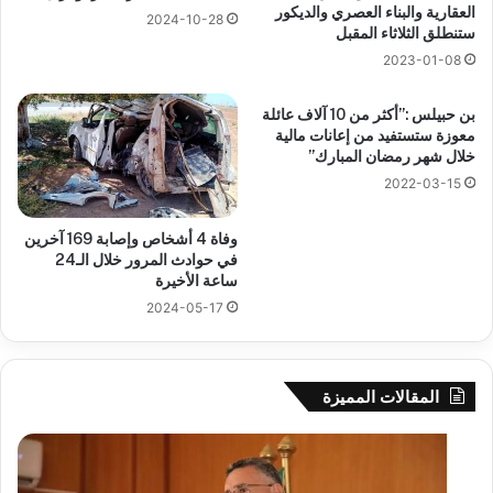
العقارية والبناء العصري والديكور
2024-10-28
ستنطلق الثلاثاء المقبل
2023-01-08
بن حبيلس :”أكثر من 10 آلاف عائلة
معوزة ستستفيد من إعانات مالية
خلال شهر رمضان المبارك”
2022-03-15
وفاة 4 أشخاص وإصابة 169 آخرين
في حوادث المرور خلال الـ24
ساعة الأخيرة
2024-05-17
المقالات المميزة
بوزقزة
رها
يرأس
على
جلسة
الاد