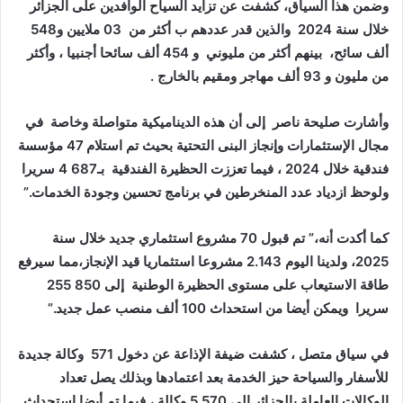
وضمن هذا السياق، كشفت عن تزايد السياح الوافدين على الجزائر
خلال سنة 2024 والذين قدر عددهم ب أكثر من 03 ملايين و548
ألف سائح، بينهم أكثر من مليوني و 454 ألف سائحا أجنبيا ، وأكثر
من مليون و 93 ألف مهاجر ومقيم بالخارج .
وأشارت صليحة ناصر إلى أن هذه الديناميكية متواصلة وخاصة في
مجال الإستثمارات وإنجاز البنى التحتية بحيث تم استلام 47 مؤسسة
فندقية خلال 2024 ، فيما تعززت الحظيرة الفندقية بـ687 4 سريرا
ولوحظ ازدياد عدد المنخرطين في برنامج تحسين وجودة الخدمات.”
كما أكدت أنه،” تم قبول 70 مشروع استثماري جديد خلال سنة
2025، ولدينا اليوم 2.143 مشروعا استثماريا قيد الإنجاز،مما سيرفع
طاقة الاستيعاب على مستوى الحظيرة الوطنية إلى 850 255
سريرا ويمكن أيضا من استحداث 100 ألف منصب عمل جديد.”
في سياق متصل ، كشفت ضيفة الإذاعة عن دخول 571 وكالة جديدة
للأسفار والسياحة حيز الخدمة بعد اعتمادها وبذلك يصل تعداد
الوكالات العاملة بالجزائر إلى 570 5 وكالة ، فيما تم أيضا استحداث