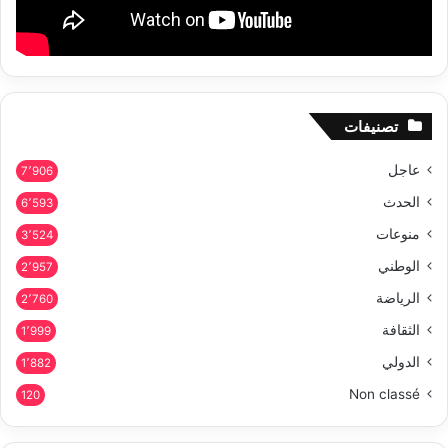
تصنيفات
عاجل
7٬906
الحدث
6٬593
منوعات
3٬524
الوطني
2٬957
الرياضة
2٬760
الثقافة
1٬999
الدولي
1٬882
Non classé
120