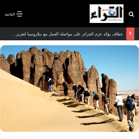
بحث عن
القائمة
سعيود يشدد على إلزامية استكمال جميع عمليات تعويض متضرري حرائق الغابات قبل نهاية شهر أوت