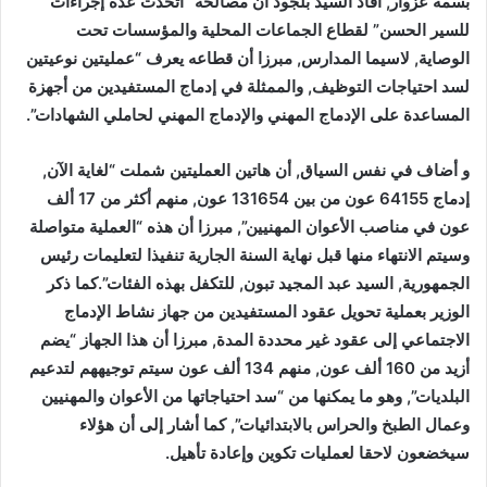
بسمة عزوار, أفاد السيد بلجود أن مصالحه “اتخذت عدة إجراءات
للسير الحسن” لقطاع الجماعات المحلية والمؤسسات تحت
الوصاية, لاسيما المدارس, مبرزا أن قطاعه يعرف “عمليتين نوعيتين
لسد احتياجات التوظيف, والممثلة في إدماج المستفيدين من أجهزة
المساعدة على الإدماج المهني والإدماج المهني لحاملي الشهادات”.
و أضاف في نفس السياق, أن هاتين العمليتين شملت “لغاية الآن,
إدماج 64155 عون من بين 131654 عون, منهم أكثر من 17 ألف
عون في مناصب الأعوان المهنيين”, مبرزا أن هذه “العملية متواصلة
وسيتم الانتهاء منها قبل نهاية السنة الجارية تنفيذا لتعليمات رئيس
الجمهورية, السيد عبد المجيد تبون, للتكفل بهذه الفئات”.كما ذكر
الوزير بعملية تحويل عقود المستفيدين من جهاز نشاط الإدماج
الاجتماعي إلى عقود غير محددة المدة, مبرزا أن هذا الجهاز “يضم
أزيد من 160 ألف عون, منهم 134 ألف عون سيتم توجيههم لتدعيم
البلديات”, وهو ما يمكنها من “سد احتياجاتها من الأعوان والمهنيين
وعمال الطبخ والحراس بالابتدائيات”, كما أشار إلى أن هؤلاء
سيخضعون لاحقا لعمليات تكوين وإعادة تأهيل.