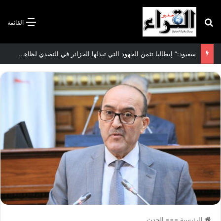
بحث عن
القائمة
سعيود:” إيطاليا تثمن الجهود التي تبذلها الجزائر في التصدي لظاهرة الهجرة غير الشرعية”
الرئيسية
===
الحدث