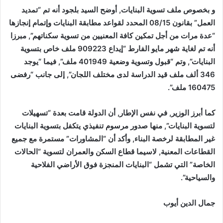
و بخصوص ملف تسوية البنايات, أوضح السيد بلجود أنه تم “تمديد
العمل” بقانون 08/15 المحدد لقواعد مطابقة البنايات وإتمام إنجازها
“عدة مرات من أجل تمكين كافة المعنيين من تسوية سكناتهم”, مبرزا
أنه تم لغاية شهر مايو الفارط “إيداع 909223 ملف خاص بتسوية
البنايات”, وتم “قبول وتسوية وضعية 401949 ملف”, فيما “يوجد
346 ألف ملف قيد الدراسة لدى مختلف اللجان”, إلى جانب “رفضى
160475 ملف”.
كما أبرز الوزير, في نفس الإطار, أن الدولة قامت بعدة “تسهيلات
لتسوية البنايات”, منها صدور مرسوم تنفيذي يتكفل بتسوية البنايات
غير المطابقة لرخصة البناء, وأكد أن “المشاورات” مستمرة مع جميع
القطاعات المعنية, لاسيما قطاع السكن والعمران لتسوية “الحالات
الخاصة” التي تشمل “البنايات المنجزة فوق الأراضي الفلاحية
والسياحية”.
جمال الدين أيوب