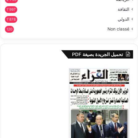
الثقافة
1٬997
الدولي
1٬878
Non classé
120
تحميل الجريدة بصيغة PDF