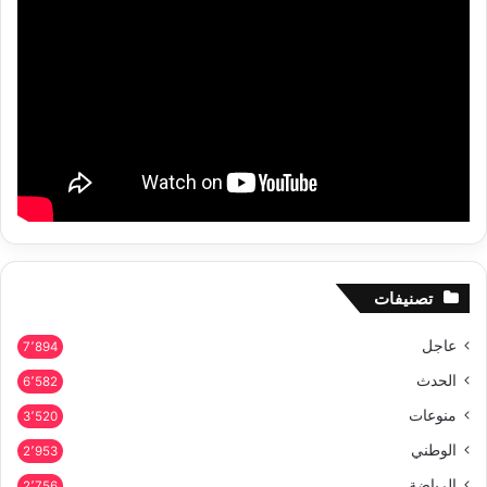
تصنيفات
عاجل
7٬894
الحدث
6٬582
منوعات
3٬520
الوطني
2٬953
الرياضة
2٬756