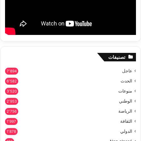
تصنيفات
عاجل
7٬894
الحدث
6٬582
منوعات
3٬520
الوطني
2٬953
الرياضة
2٬756
الثقافة
1٬997
الدولي
1٬878