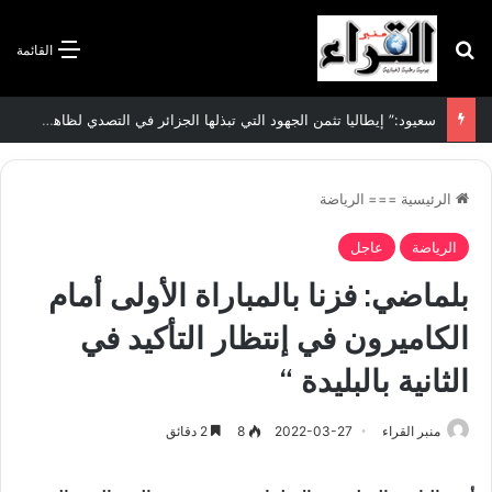
بحث عن
القائمة
سعيود:” إيطاليا تثمن الجهود التي تبذلها الجزائر في التصدي لظاهرة الهجرة غير الشرعية”
الرئيسية
===
الرياضة
الرياضة
عاجل
بلماضي: فزنا بالمباراة الأولى أمام
الكاميرون في إنتظار التأكيد في
الثانية بالبليدة “
منبر القراء
2022-03-27
8
2 دقائق