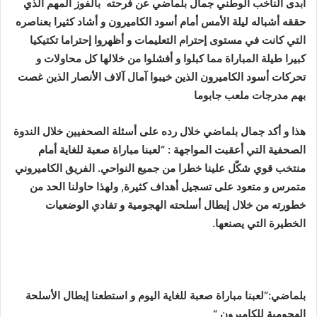
أبدى الناخب الوطني جمال بلماضي عن فرحته بالفوز المهم الذي
حققه أشباله ليلة الأمس أمام أسود الكاميرون و أشاد كثيرا بعناصره
التي كانت في مستوى إحترام التعليمات و أظهروا إحتراما تكتيكيا
كبيرا طيلة المباراة مما كبلوا و أفشلوا من خلالها كل محاولات و
تحركات أسود الكاميرون الذين خيبوا آمال آلاف الأنصار الذين غصت
بهم مدرجات ملعب جابوما
هذا و أكد جمال بلماضي خلال رده على أسئلة الصحفيين خلال الندوة
الصحفية التي أعقبت المواجهة
: “لعبنا مباراة صعبة للغاية أمام
منتخب قوي شكّل علينا خطرا من جميع النواحي. الفريق الكاميروني
متمرس و متعود على تسجيل أهداف كثيرة, ولهذا حاولنا الحد من
خطورته من خلال إبطال أسلحته الهجومية و تفادي الوضعيات
الخطيرة التي يصنعها.
بلماضي:”لعبنا مباراة صعبة للغاية اليوم و استطعنا إبطال الأسلحة
الهجومية للكاميرون “