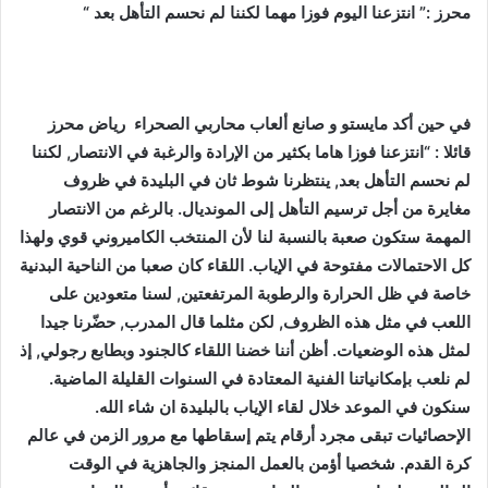
محرز :” انتزعنا اليوم فوزا مهما لكننا لم نحسم التأهل بعد “
في حين أكد مايستو و صانع ألعاب محاربي الصحراء رياض محرز
قائلا : “انتزعنا فوزا هاما بكثير من الإرادة والرغبة في الانتصار, لكننا
لم نحسم التأهل بعد, ينتظرنا شوط ثان في البليدة في ظروف
مغايرة من أجل ترسيم التأهل إلى المونديال. بالرغم من الانتصار
المهمة ستكون صعبة بالنسبة لنا لأن المنتخب الكاميروني قوي ولهذا
كل الاحتمالات مفتوحة في الإياب. اللقاء كان صعبا من الناحية البدنية
خاصة في ظل الحرارة والرطوبة المرتفعتين, لسنا متعودين على
اللعب في مثل هذه الظروف, لكن مثلما قال المدرب, حضّرنا جيدا
لمثل هذه الوضعيات. أظن أننا خضنا اللقاء كالجنود وبطابع رجولي, إذ
لم نلعب بإمكانياتنا الفنية المعتادة في السنوات القليلة الماضية.
سنكون في الموعد خلال لقاء الإياب بالبليدة ان شاء الله.
الإحصائيات تبقى مجرد أرقام يتم إسقاطها مع مرور الزمن في عالم
كرة القدم. شخصيا أؤمن بالعمل المنجز والجاهزية في الوقت