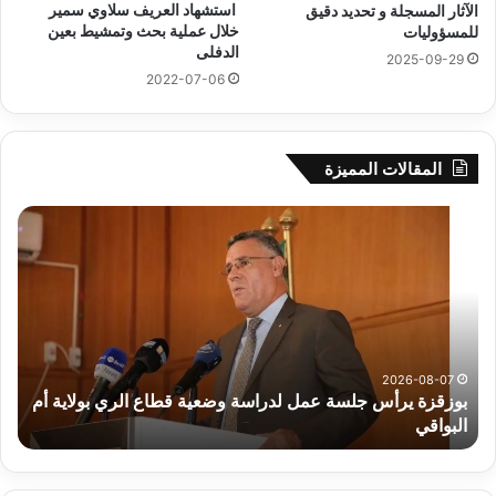
استشهاد العريف سلاوي سمير
الآثار المسجلة و تحديد دقيق
خلال عملية بحث وتمشيط بعين
للمسؤوليات
الدفلى
2025-09-29
2022-07-06
المقالات المميزة
بوزقزة
رها
يرأس
على
جلسة
الاد
عمل
المب
لدراسة
للم
وضعية
الم
قطاع
بداء
الري
الت
2026-08-07
بوزقزة يرأس جلسة عمل لدراسة وضعية قطاع الري بولاية أم
بولاية
البواقي
ر
أم
البواقي