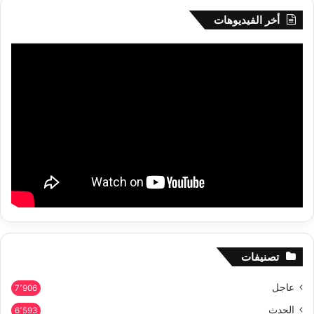
أخر الفيديوهات
تصنيفات
عاجل
7٬906
الحدث
6٬593