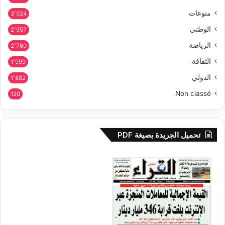
منوعات
3٬524
الوطني
2٬957
الرياضة
2٬760
الثقافة
1٬999
الدولي
1٬882
Non classé
120
تحميل الجريدة بصيغة PDF