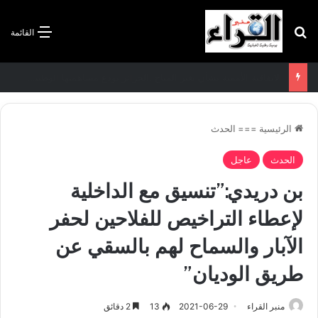
بحث عن
القائمة
الاتفاقية الأممية بشأن تغير المناخ :الجزائر تودع مساهمتها الوطنية المحددة لسنة 2026
الرئيسية
===
الحدث
الحدث
عاجل
بن دريدي:”تنسيق مع الداخلية
لإعطاء التراخيص للفلاحين لحفر
الآبار والسماح لهم بالسقي عن
طريق الوديان”
منبر القراء
2021-06-29
13
2 دقائق