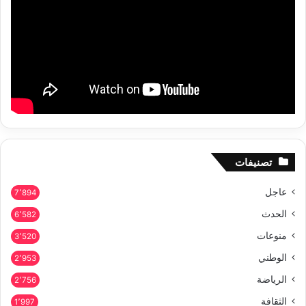
تصنيفات
عاجل
7٬894
الحدث
6٬582
منوعات
3٬520
الوطني
2٬953
الرياضة
2٬756
الثقافة
1٬997