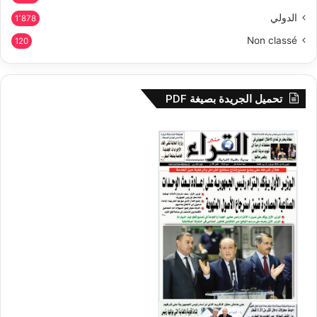
الدولي
1٬878
Non classé
120
تحميل الجريدة بصيغة PDF