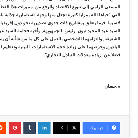
المسعى الرامي إلى تنويع الاقتصاد والرفع من مميزات هذا القطاع 
التي “حباها الله بمزايا كثيرة تجعل منها وجهة استثمارية جذابة ب
لاسيما فيما يتعلق بمشاريع ذات جدوى تصديرية نحو دول إفريقيا و
السيد عبد المجيد تبون, رئيس الجمهورية, وأخيه فخامة السيد ع
الشقيقة, والتزامهما الشخصي بالعمل على كل ما من شأنه أن يس
البلدين, وحرصهما على زيادة حجم الاستثمارات البينية وتعظيم ال
فضلا عن زيادة معدلات التبادل التجاري”.
م.حسان
لينكدإن
بينتي
فيسبوك
X