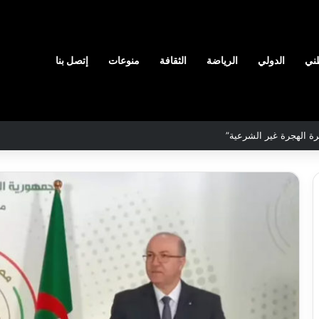
ني
الدولي
الرياضة
الثقافة
منوعات
إتصل بنا
لمحددة لسنة 2026
نادي
وفاق
سطيف
هيدي
يضم
ال
المدافع
يا
شمس
2026-08-03