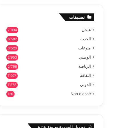
تصنيفات
عاجل
7٬894
الحدث
6٬582
منوعات
3٬520
الوطني
2٬953
الرياضة
2٬756
الثقافة
1٬997
الدولي
1٬878
Non classé
120
تحميل الجريدة بصيغة PDF