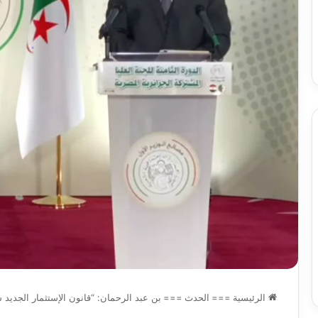
س
الدين
ب قرعة الدور التمهيدي لأبطال
2026-08-03
فدرالية
لكحل
ريقيا وكأس الكونفدرالية يوم الخميس
نادي وفاق سطيف يض
لقاهرة
الدين لكحل
ميس
اهرة
الرئيسية
===
الحدث
===
بن عبد الرحمان: “قانون الإستثمار الجديد س