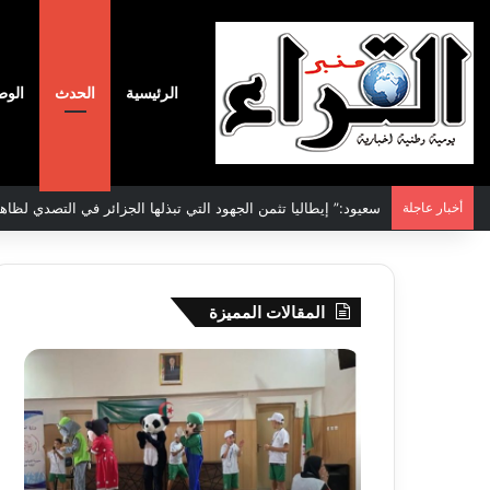
الرئيسية
الحدث
الوط
أخبار عاجلة
الاتفاقية الأممية بشأن تغير المناخ :الجزائر تودع مساهمتها الوطنية ا
المقالات المميزة
جيجل:
سحب
انطلاق
قرعة
فعاليات
الدور
المخيم
التم
الصيفي
لأبط
لفائدة
إفريق