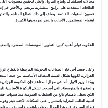
مجالات استكشاف وإنتاج البترول والغاز, لتحقيق مستويات أعلى 
الطاقات المتجددة على برامج استثمارية مربحة, وبالأخص في إنت
غضون السنوات القادمة. يضاف إلى ذلك, قطاع المناجم والتعدي
اهتمام المستثمرين الأجانب بالنظر لمردوديتها الكبيرة.
الحكومة تولي أهمية كبيرة لتطوير المؤسسات المصغرة والصغي
وعلى صعيد آخر, فإن الصناعات التحويلية المرتبطة بالقطاع ال
الجزائرية لكونها تشكل القيمة المضافة الأساسية من حيث است
يؤكد الوزير الاول. أما في مجال الصناعة, فإن الحكومة الجزائر
والصغيرة والمتوسطة, التي أصبحت تشكل الركيزة الأساسية للبن
الذي يحظى باهتمام بالغ من السلطات العمومية منذ سنوات, فقد
لتلبية الطلب المتزايد باستمرار على السكنات الاجتماعية, وهو م
قطاع السياحة, فإن هذا المجال يحظى باهتمام خاص ضمن برنامج