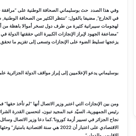
وفي هذا الصدد حث بوسليماني الصحافة الوطنية على “مرافقة ج
في الخارج”, مضيفا بالقول: “ننتظر الكثير من الصحافة الوطنية, 
لهجومات سيبرانية كثيرة من طرف دول تسخر أموالا باهظة من أجل 
“مضاعفة الجهود لإبراز الإنجازات الكبيرة التي حققتها الدولة ف
يزعجها تسليط الضوء على الإنجازات وتسعى إلى تقزيم ما تحقق م
بوسليماني يدعو الإعلاميين إلى إبراز مواقف الدولة الجزائرية ع
ومن بين الإنجازات التي اعتبر وزير الاتصال أنها “لم تأخذ حقها” في
رئيس الجمهورية، السيّد عبد المجيد تبون، لتحسين القدرة الشر
نجاح الجزائر في تسيير أزمة كورونا”.كما دعا وزير الاتصال وسائل
الاقتصادي على اعتبار أن 2022 هي سنة اقتصاد
الإقليمي والدولي”.