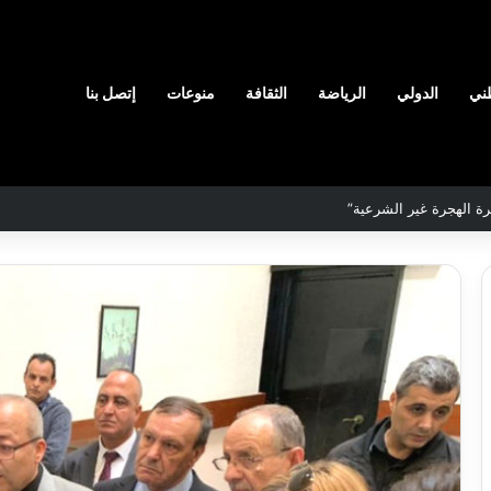
ني
الدولي
الرياضة
الثقافة
منوعات
إتصل بنا
لمحددة لسنة 2026
نادي
وفاق
سطيف
هيدي
يضم
ال
المدافع
يا
شمس
2026-08-03