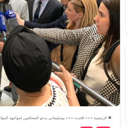
س
الدين
ب قرعة الدور التمهيدي لأبطال
2026-08-03
فدرالية
لكحل
ريقيا وكأس الكونفدرالية يوم الخميس
نادي وفاق سطيف يض
لقاهرة
الدين لكحل
ميس
اهرة
الرئيسية
===
الحدث
===
بوسليماني يدعو الصحافيين لمواجهة المؤامر