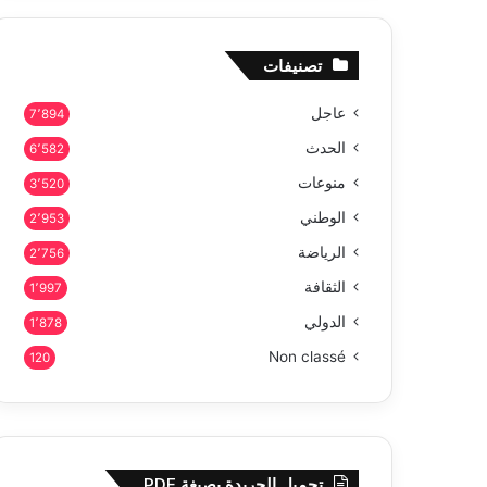
تصنيفات
عاجل
7٬894
الحدث
6٬582
منوعات
3٬520
الوطني
2٬953
الرياضة
2٬756
الثقافة
1٬997
الدولي
1٬878
Non classé
120
تحميل الجريدة بصيغة PDF