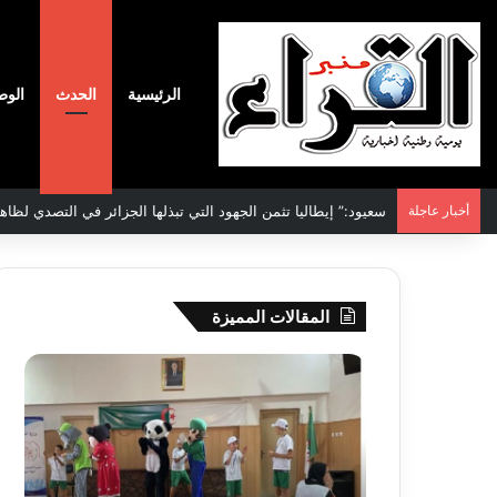
الرئيسية
الحدث
الوط
أخبار عاجلة
الاتفاقية الأممية بشأن تغير المناخ :الجزائر تودع مساهمتها الوطنية ا
المقالات المميزة
جيجل:
سحب
انطلاق
قرعة
فعاليات
الدور
المخيم
التم
الصيفي
لأبط
لفائدة
إفريق