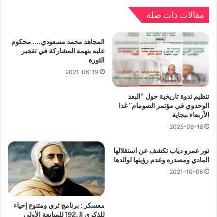
مقالات ذات صلة
المجاهد محمد مسعودي…. محكوم
عليه بتهمة المشاركة في تفجير
الثورة
2021-06-19
تنظيم ندوة تاريخية حول “البعد
الوحدوي في مؤتمر الصومام” غدا
الأربعاء ببجاية
2025-08-18
نور عمرو دياب تكشف عن استقلالها
المادي ومصدره وعدم رؤيتها لوالدها
2021-10-06
معسكر : برنامج ثري ومتنوع إحياء
للذكرى ال192 للمبايعة الأولى