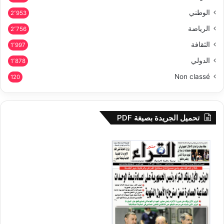
الوطني
2٬953
الرياضة
2٬756
الثقافة
1٬997
الدولي
1٬878
Non classé
120
تحميل الجريدة بصيغة PDF