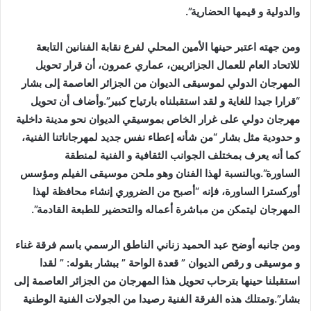
والدولية و قيمها الحضارية”.
ومن جهته اعتبر حينها الأمين المحلي لفرع نقابة الفنانين التابعة
للاتحاد العام للعمال الجزائريين، عماري عمرون، أن قرار تحويل
المهرجان الدولي لموسيقى الديوان من الجزائر العاصمة إلى بشار
“قرارا جيدا للغاية و لقد استقبلناه بارتياح كبير”.وأضاف أن تحويل
مهرجان دولي على غرار الخاص بموسيقي الديوان نحو مدينة داخلية
و حدودية مثل بشار “من شأنه إعطاء نفس جديد لمهرجاناتنا الفنية،
كما أنه يعرف بمختلف الجوانب الثقافية و الفنية لمنطقة
الساورة”.وبالنسبة لهذا الفنان وهو ملحن موسيقى الفيلم ومؤسس
أوركسترا الساورة، فإنه “أصبح من الضروري إنشاء محافظة لهذا
المهرجان ليتمكن من مباشرة أعماله والتحضير للطبعة القادمة”.
ومن جانبه أوضح عبد الحميد زناني الناطق الرسمي باسم فرقة غناء
و موسيقى و رقص الديوان ” قعدة الواحة ” ببشار بقوله: ” لقدا
استقبلنا حينها بترحاب تحويل هذا المهرجان من الجزائر العاصمة إلى
بشار”.وتمتلك هذه الفرقة الفنية رصيدا من الجولات الفنية الوطنية