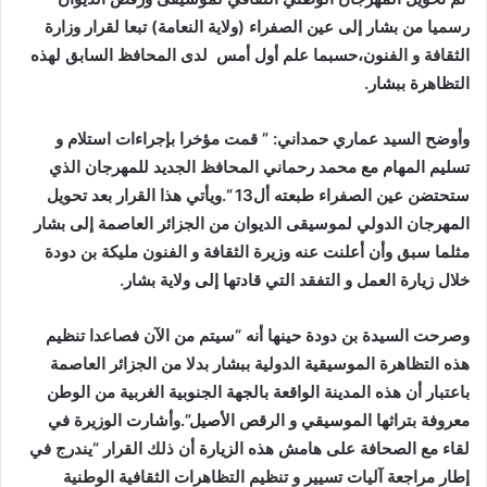
رسميا من بشار إلى عين الصفراء (ولاية النعامة) تبعا لقرار وزارة
الثقافة و الفنون،حسبما علم أول أمس لدى المحافظ السابق لهذه
التظاهرة ببشار.
وأوضح السيد عماري حمداني: ” قمت مؤخرا بإجراءات استلام و
تسليم المهام مع محمد رحماني المحافظ الجديد للمهرجان الذي
ستحتضن عين الصفراء طبعته أل13 “.ويأتي هذا القرار بعد تحويل
المهرجان الدولي لموسيقى الديوان من الجزائر العاصمة إلى بشار
مثلما سبق وأن أعلنت عنه وزيرة الثقافة و الفنون مليكة بن دودة
خلال زيارة العمل و التفقد التي قادتها إلى ولاية بشار.
وصرحت السيدة بن دودة حينها أنه “سيتم من الآن فصاعدا تنظيم
هذه التظاهرة الموسيقية الدولية ببشار بدلا من الجزائر العاصمة
باعتبار أن هذه المدينة الواقعة بالجهة الجنوبية الغربية من الوطن
معروفة بتراثها الموسيقي و الرقص الأصيل”.وأشارت الوزيرة في
لقاء مع الصحافة على هامش هذه الزيارة أن ذلك القرار “يندرج في
إطار مراجعة آليات تسيير و تنظيم التظاهرات الثقافية الوطنية