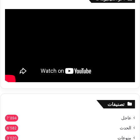
تصنيفات
عاجل
7٬894
الحدث
6٬582
منوعات
3٬520