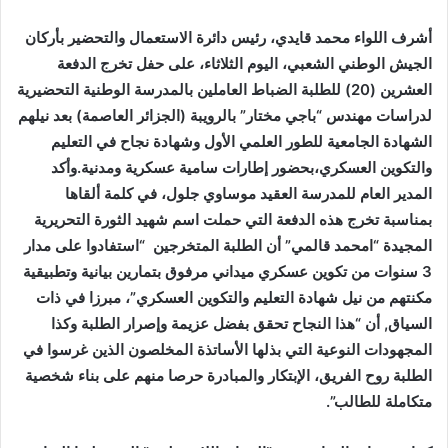
أشرف اللواء محمد قايدي، رئيس دائرة الاستعمال والتحضير بأركان
الجيش الوطني الشعبي، اليوم الثلاثاء، على حفل تخرج الدفعة
العشرين (20) للطلبة الضباط العاملين بالمدرسة الوطنية التحضيرية
لدراسات مهندس “باجي مختار” بالرويبة (الجزائر العاصمة) بعد نيلهم
الشهادة الجامعية للطور العلمي الأول وشهادة نجاح في التعليم
والتكوين العسكري،بحضور إطارات سامية عسكرية ومدنية.وأكد
المدير العام للمدرسة العقيد موساوي جلول، في كلمة ألقاها
بمناسبة تخرج هذه الدفعة التي حملت اسم شهيد الثورة التحريرية
المجيدة “امحمد قالمي” أن الطلبة المتخرجين “استفادوا على مدار
3 سنوات من تكوين عسكري ميداني مرفوق بتمارين بيانية وتطبيقية
مكنتهم من نيل شهادة التعليم والتكوين العسكري”، مبرزا في ذات
السياق, أن “هذا النجاح تحقق بفضل عزيمة وإصرار الطلبة وكذا
المجهودات النوعية التي بذلها الأساتذة المخلصون الذين غرسوا في
الطلبة روح الفريق، الإبتكار والمبادرة حرصا منهم على بناء شخصية
متكاملة للطالب”.