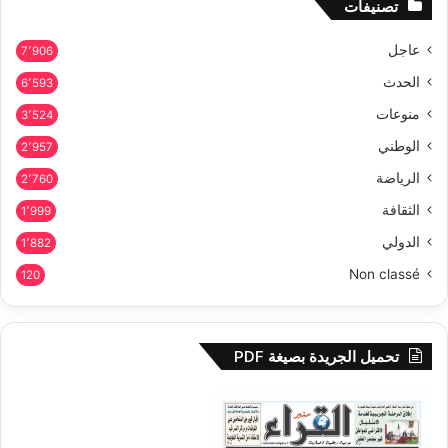
تصنيفات
عاجل
7٬906
الحدث
6٬593
منوعات
3٬524
الوطني
2٬957
الرياضة
2٬760
الثقافة
1٬999
الدولي
1٬882
Non classé
120
تحميل الجريدة بصيغة PDF