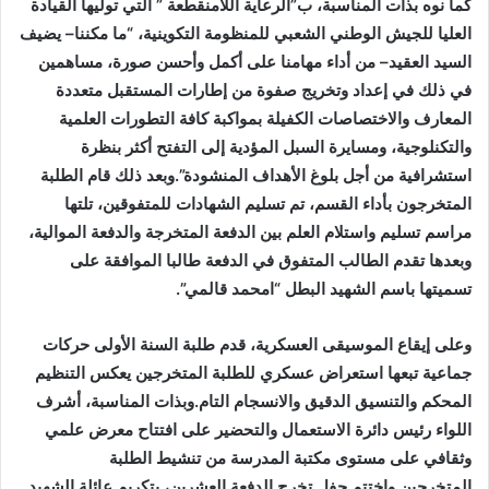
كما نوه بذات المناسبة، ب”الرعاية اللامنقطعة ” التي توليها القيادة
العليا للجيش الوطني الشعبي للمنظومة التكوينية، “ما مكننا– يضيف
السيد العقيد– من أداء مهامنا على أكمل وأحسن صورة، مساهمين
في ذلك في إعداد وتخريج صفوة من إطارات المستقبل متعددة
المعارف والاختصاصات الكفيلة بمواكبة كافة التطورات العلمية
والتكنلوجية، ومسايرة السبل المؤدية إلى التفتح أكثر بنظرة
استشرافية من أجل بلوغ الأهداف المنشودة”.وبعد ذلك قام الطلبة
المتخرجون بأداء القسم، تم تسليم الشهادات للمتفوقين، تلتها
مراسم تسليم واستلام العلم بين الدفعة المتخرجة والدفعة الموالية،
وبعدها تقدم الطالب المتفوق في الدفعة طالبا الموافقة على
تسميتها باسم الشهيد البطل “امحمد قالمي”.
وعلى إيقاع الموسيقى العسكرية، قدم طلبة السنة الأولى حركات
جماعية تبعها استعراض عسكري للطلبة المتخرجين يعكس التنظيم
المحكم والتنسيق الدقيق والانسجام التام.وبذات المناسبة، أشرف
اللواء رئيس دائرة الاستعمال والتحضير على افتتاح معرض علمي
وثقافي على مستوى مكتبة المدرسة من تنشيط الطلبة
المتخرجين.واختتم حفل تخرج الدفعة العشرين، بتكريم عائلة الشهيد