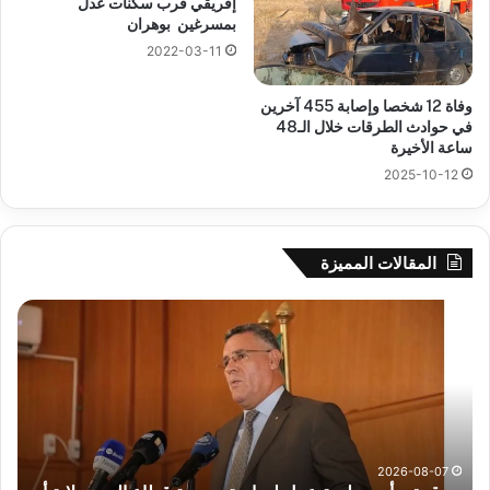
إفريقي قرب سكنات عدل
بمسرغين بوهران
2022-03-11
وفاة 12 شخصا وإصابة 455 آخرين
في حوادث الطرقات خلال الـ48
ساعة الأخيرة
2025-10-12
المقالات المميزة
بوزقزة
رها
يرأس
على
جلسة
الاد
عمل
المب
لدراسة
للم
وضعية
الم
قطاع
بداء
الري
الت
2026-08-07