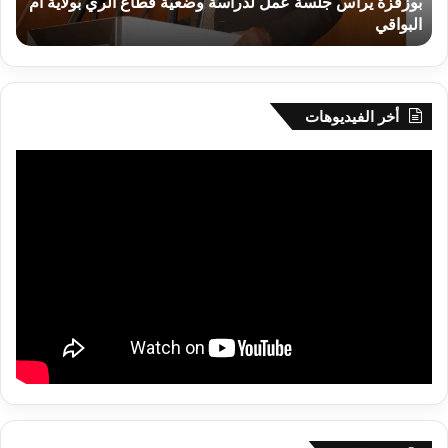
بوزقزة يرأس جلسة عمل لدراسة وضعية قطاع الري بولاية أم
بولاية
البواقي
ر
أم
البواقي
أخر الفيديوهات