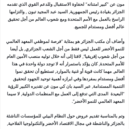
مون عن “كبير امتنانه” لحفاوة الاستقبال وللدعم القوي الذي تقدمه
الجزائر بقيادة رئيس الجمهورية, السيد عبد المجيد تبون , والتزامها
الراسخ بالعمل مع الأمم المتحدة ومع شعوب العالم من أجل تحقيق
عالم أفضل ومستدام للجميع.
وأضاف أن مكتب الجزائر هو بمثابة “فرصة لموظفي المعهد العالمي
للنمو الأخضر للعمل ليس فقط من أجل الشعب الجزائري, بل أيضا
من أجل شعوب إفريقيا”, لافتا إلى أنه خلال توليه منصب الأمين العام
للأمم المتحدة, كان يؤكد باستمرار أنه لا توجد دولة واحدة في هذا
العالم, مهما كانت قوية أو غنية بالموارد, تستطيع أن تحقق نموا
أفضل ومستدام بمفردها.وفي ابرازه أهمية توحيد الجهود لتحقيق
التنمية المستدامة, عبر السيد بان كي مون عن تقديره الكبير للرؤية
“البعيدة المدى التي تدفع إلى العمل مع المنظمات الدولية, لا سيما
المعهد العالمي للنمو الأخضر”.
وتم بالمناسبة تقديم عروض حول النظام البيئي للمؤسسات الناشئة
بالجزائر والناشطة في مجال الاقتصاد الأخضر والتكنولوجيا الفلاحية,