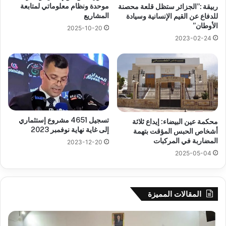
موحدة ونظام معلوماتي لمتابعة
ربيقة :”الجزائر ستظل قلعة محصنة
المشاريع
للدفاع عن القيم الإنسانية وسيادة
الأوطان”
2025-10-20
2023-02-24
تسجيل 4651 مشروع إستثماري
محكمة عين البيضاء: إيداع ثلاثة
إلى غاية نهاية نوفمبر 2023
أشخاص الحبس المؤقت بتهمة
المضاربة في المركبات
2023-12-20
2025-05-04
المقالات المميزة
جيجل:
سح