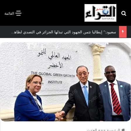
بحث عن
القائمة
سعيود:” إيطاليا تثمن الجهود التي تبذلها الجزائر في التصدي لظاهرة الهجرة غير الشرعية”
الرئيسية
===
الحدث