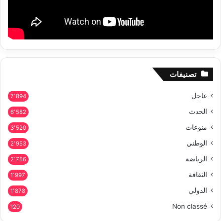
تصنيفات
عاجل
7٬894
الحدث
6٬582
منوعات
3٬520
الوطني
2٬953
الرياضة
2٬756
الثقافة
1٬997
الدولي
1٬878
Non classé
120