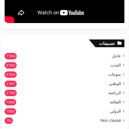
تصنيفات
عاجل
7٬906
الحدث
6٬593
منوعات
3٬524
الوطني
2٬957
الرياضة
2٬760
الثقافة
1٬999
الدولي
1٬882
Non classé
120