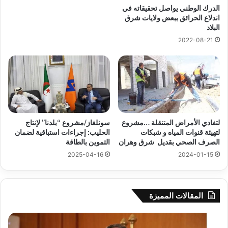
الدرك الوطني يواصل تحقيقاته في
اندلاع الحرائق ببعض ولايات شرق
البلاد
2022-08-21
لتفادي الأمراض المتنقلة …مشروع
سونلغاز/مشروع “بلدنا” لإنتاج
لتهيئة قنوات المياه و شبكات
الحليب: إجراءات استباقية لضمان
الصرف الصحي بقديل شرق وهران
التموين بالطاقة
2025-04-16
2024-01-15
المقالات المميزة
بوزقزة
رها