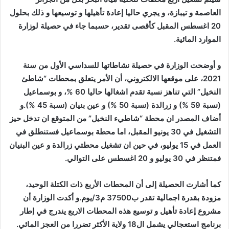
العاصمة و تيبازة، و يجري حاليا إعادة تأهيلها و توسيعها و ذلك بحلول
20 اغسطس المقبل كأقصى تقدير، حسبما جاء في حصيلة لوزارة
الموارد المائية.
و أوضحت الوزارة في حصيلة نشاطاتها للسداسي الأول من سنة
2021، على موقعها الالكتروني، أن الأمر يتعلق بمحطات “شاطئ
النخيل” التي تناهز نسبة تقدم اشغالها حاليا 60 %، و بوسماعيل
(نسبة 59 %) و زرالدة (نسبة 50 %) و عين بنيان (نسبة 45 %).و
أضاف المصدر ان محطة “شاطيء النخيل” من المتوقع ان تدخل حيز
التشغيل في 30 يونيو المقبل، اما محطة بوسماعيل فستنطلق في
العمل في 15 يوليو، في حين ان تشغيل محطتي زرالدة و عين البنيان
فمتنظر في 30 يوليو و 20 اغسطس على التوالي.
كما أشارت الحصيلة إلى أن المحطات الأربع ذات الكتلة الوحيد،
مزودة بقدرة اجمالية تقدر ب37500 م3/يوم.و أكدت الوزارة أن
مشروع إعادة تأهيل و توسيع هذه المحطات الاربع يندرج في إطار
برنامج استعجالي يشمل ال18 ولاية الأكثر تضررا من العجز المائي.