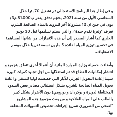
و في إطار هذا البرنامج الاستعجالي تم تشغيل 70 بئرا خلال
السداسي الأول من سنة 2021، بحجم تدفق يقدر ب81.000 م3/
يوم، في حين ان 13 مشروعا آخر للتزويد بالمياه الصالحة للشرب
تعرف “وثيرة تقدم جيدة”، و التي سيتم تسليمها قبل 30 يونيو
الجاري.كما أشار المصدر إلى أن هذه الانجازات من شانها المساهمة
في تحسين توزيع المياه لفائدة 5 مليون نسمة تقريبا خلال موسم
الاصطياف.
وأضافت حصيلة وزارة الموارد المائية أن أعمالا أخرى تتعلق بتجميع و
انتشار إمكانيات القطاع قد تم استغلالها من اجل تجنيد كميات كبيرة
سيما إعادة التحويل الجزئي للآبار التي خصصت اوليا للسقي و اعادة
تحويل المياه الصالحة للشرب بشكل استثنائي مصادر بعض السدود
المختلطة (دويرة و بوكردان و بورومي) دون الأضرار بشكل كبير
بالطلب على المياه الفلاحية.و من بعث مجموع هذه المشاريع
“اضحى من الضروري تسريع إجراءات تخصيص التمويلات المتعلقة
بها”.