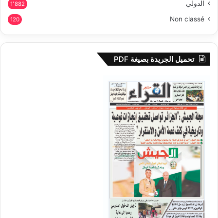
الدولي
1٬882
Non classé
120
تحميل الجريدة بصيغة PDF