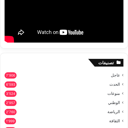
تصنيفات
عاجل
7٬906
الحدث
6٬593
منوعات
3٬524
الوطني
2٬957
الرياضة
2٬760
الثقافة
1٬999