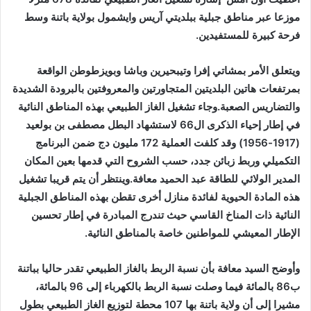
موزعا عبر مناطق جبلية ببلديتي آريس وايشمول بولاية باتنة وسط
فرحة كبيرة للمستفيدين.
ويتعلق الأمر بمشاتي إفرا وتيبحيرين وباشا وبويزطوطن الواقعة
بمرتفعات هاتين البلديتين المتجاورتين والمعروفتين بالبرودة الشديدة
والتضاريس الصعبة.وجاء تشغيل الغاز الطبيعي بهذه المناطق النائية
في إطار إحياء الذكرى ال66 لاستشهاد البطل مصطفى بن بولعيد
(1917-1956) وقد كلفت العملية 172 مليون دج ضمن البرنامج
التكميلي وربط زبائن جدد، حسب الشروح التي قدمها بعين المكان
المدير الولائي للطاقة عبد الحميد معافة.وينتظر أن يتم قريبا تشغيل
هذه المادة الحيوية لفائدة منازل أخرى تقطن بهذه المناطق الجبلية
النائية ذات المناخ القاسي حيث تندرج المبادرة في إطار تحسين
الإطار المعيشي للمواطنين خاصة بالمناطق النائية.
وأوضح السيد معافة بأن نسبة الربط بالغاز الطبيعي تقدر حاليا بباتنة
ب86 بالمائة فيما وصلت نسبة الربط بالكهرباء إلى 96 بالمائة،
مشيرا إلى أن ولاية باتنة بها 107 محطة لتوزيع الغاز الطبيعي بطول