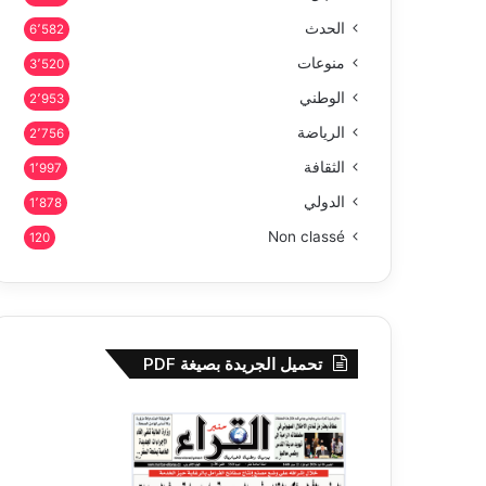
الحدث
6٬582
منوعات
3٬520
الوطني
2٬953
الرياضة
2٬756
الثقافة
1٬997
الدولي
1٬878
Non classé
120
تحميل الجريدة بصيغة PDF