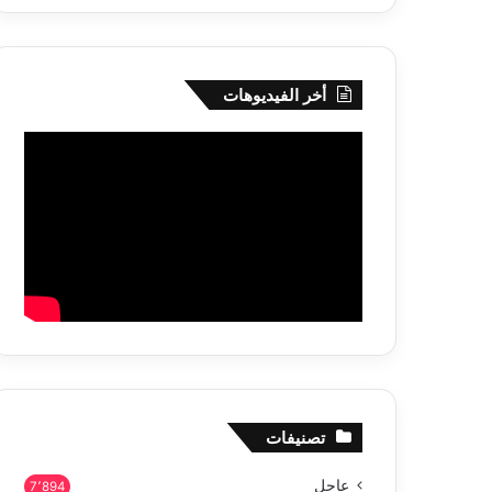
أخر الفيديوهات
تصنيفات
عاجل
7٬894