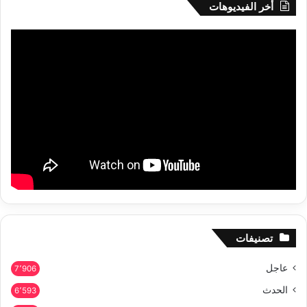
أخر الفيديوهات
تصنيفات
عاجل
7٬906
الحدث
6٬593