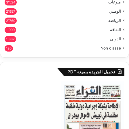
منوعات
3٬524
الوطني
2٬957
الرياضة
2٬760
الثقافة
1٬999
الدولي
1٬882
Non classé
120
تحميل الجريدة بصيغة PDF