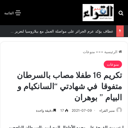
بحث عن
القائمة
عطاف يؤكد عزم الجزائر على مواصلة العمل مع بيلاروسيا لتعزيز العلاقات الثنائية
الرئيسية
===
منوعات
منوعات
تكريم 16 طفلا مصاب بالسرطان
متفوقا في شهادتي “السانكيام و
البيام ” بوهران
منبر القراء
2021-07-09
17
دقيقة واحدة
ارتسمت الفرحة على وجوه الأطفال المصابين بالسرطان الناجحين