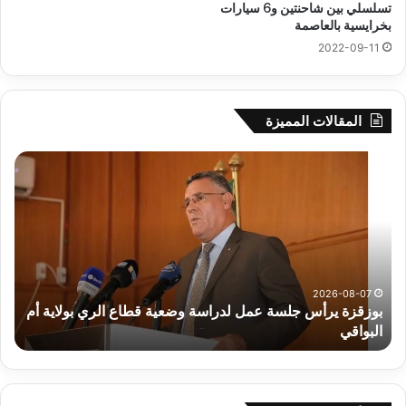
تسلسلي بين شاحنتين و6 سيارات
بخرايسية بالعاصمة
2022-09-11
المقالات المميزة
بوزقزة
رها
يرأس
على
جلسة
الاد
عمل
المب
لدراسة
للم
وضعية
الم
قطاع
بداء
الري
الت
2026-08-07
بوزقزة يرأس جلسة عمل لدراسة وضعية قطاع الري بولاية أم
بولاية
البواقي
ر
أم
البواقي