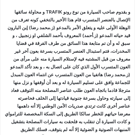
و بقدوم صاحب السيارة من نوع رونو
TRAFIK
و محاولة سائقها
الإتصال بالعنصر المتسرب قام هذا الأخير بالتخفي كونه تعرف من
الوهلة الأولى عليه و يتعلق الأمر بالمدعو (ز.محمد رضا) إبن البارون
قيد حياته المدعو (ز.أحمد) المعروف بأحمد الشلفي او زنجبيل ، و
سبق له و أن تم متابعة هذا السائق من طرف الفرقة في قضايا
المخدرات، فتم استبدال العنصر المتسرب بسرعة بعون آخر غير
معروف من قبل المشتبه فيه لإستلام السيارة منه على مرأى من
العون المتسرب الأول الذي كان على اتصال به ، و بعد تأكد المدعو
(ز.محمد رضا) هاتفيا من العون المتسرب عن انتماء العون المبدل
للجماعة وافق على تسليم السيارة له و بعد أن أوقفها و نزل منها
مترجلا قادما باتجاه العون طلب عناصر المصلحة منه التوقف فعاد
إلى سيارته وحاول بسرعة جنونية قيادتها إلى الخلف فحاصرته
عناصر أخرى كانت ترتدي صدريات الأمن الوطني إلا أنه داهمها
معرضا حياتهم للخطر سالكا الطريق إلى السكة المخصصة للترامواي
و كادت السيارة أن تنقلب به فلحقت به سيارات المصلحة بتشغيل
المنبهات
الصوتية و الضوئية إلا أنه لم يتوقف، فسلك الطريق