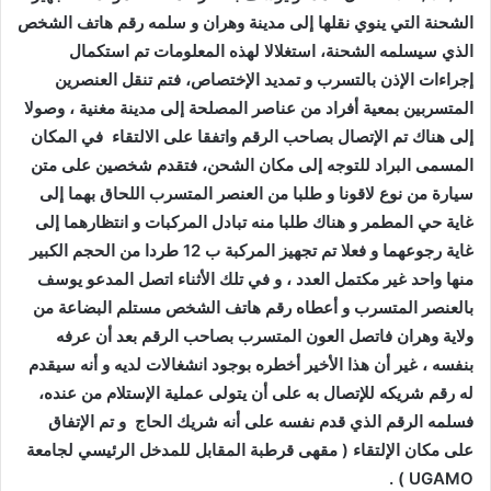
الشحنة التي ينوي نقلها إلى مدينة وهران و سلمه رقم هاتف الشخص
الذي سيسلمه الشحنة، استغلالا لهذه المعلومات تم استكمال
إجراءات الإذن بالتسرب و تمديد الإختصاص، فتم تنقل العنصرين
المتسربين بمعية أفراد من عناصر المصلحة إلى مدينة مغنية ، وصولا
إلى هناك تم الإتصال بصاحب الرقم واتفقا على الالتقاء في المكان
المسمى البراد للتوجه إلى مكان الشحن، فتقدم شخصين على متن
سيارة من نوع لاقونا و طلبا من العنصر المتسرب اللحاق بهما إلى
غاية حي المطمر و هناك طلبا منه تبادل المركبات و انتظارهما إلى
غاية رجوعهما و فعلا تم تجهيز المركبة ب 12 طردا من الحجم الكبير
منها واحد غير مكتمل العدد ، و في تلك الأثناء اتصل المدعو يوسف
بالعنصر المتسرب و أعطاه رقم هاتف الشخص مستلم البضاعة من
ولاية وهران فاتصل العون المتسرب بصاحب الرقم بعد أن عرفه
بنفسه ، غير أن هذا الأخير أخطره بوجود انشغالات لديه و أنه سيقدم
له رقم شريكه للإتصال به على أن يتولى عملية الإستلام من عنده،
فسلمه الرقم الذي قدم نفسه على أنه شريك الحاج و تم الإتفاق
على مكان الإلتقاء ( مقهى قرطبة المقابل للمدخل الرئيسي لجامعة
) .
UGAMO