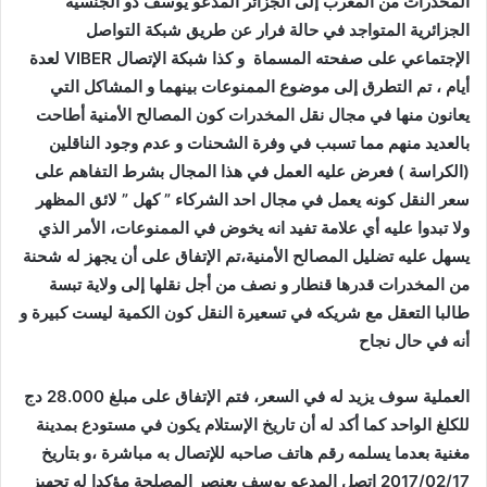
المخدرات من المغرب إلى الجزائر المدعو يوسف ذو الجنسية
الجزائرية المتواجد في حالة فرار عن طريق شبكة التواصل
الإجتماعي على صفحته المسماة و كذا شبكة الإتصال
VIBER
لعدة
أيام ، تم التطرق إلى موضوع الممنوعات بينهما و المشاكل التي
يعانون منها في مجال نقل المخدرات كون المصالح الأمنية أطاحت
بالعديد منهم مما تسبب في وفرة الشحنات و عدم وجود الناقلین
(الكراسة ) فعرض عليه العمل في هذا المجال بشرط التفاهم على
سعر النقل كونه يعمل في مجال احد الشركاء ” كهل ” لائق المظهر
ولا تبدوا عليه أي علامة تفيد انه يخوض في الممنوعات، الأمر الذي
يسهل عليه تضليل المصالح الأمنية،تم الإتفاق على أن يجهز له شحنة
من المخدرات قدرها قنطار و نصف من أجل نقلها إلى ولاية تبسة
طالبا التعقل مع شريكه في تسعيرة النقل كون الكمية ليست كبيرة و
أنه في حال نجاح
العملية سوف يزيد له في السعر، فتم الإتفاق على مبلغ 28.000 دج
للكلغ الواحد كما أكد له أن تاريخ الإستلام يكون في مستودع بمدينة
مغنية بعدما يسلمه رقم هاتف صاحبه للإتصال به مباشرة ،و بتاريخ
2017/02/17 اتصل المدعو يوسف بعنصر المصلحة مؤكدا له تجهيز