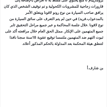
برومازيبام 6 ملغ يحتوي على مشط به 6 أقراص بالإضافة إلى
قارورات زجاجية للمشروبات الكحولية و تم توقيف الشخص الذي كان
يرافق صاحب السيارة من نوع رونو لاقونا ويتعلق الأمر
بالمدعو(ب.فريد) في حين لم يتم التعرف على سائق السيارة من
نوع لاقونا .خلال جلسة المحاكمة و عبر جميع مراحل التحقيق ثابر
جميع المتهمين على الإنكار. ممثل الحق العام خلال مرافعته أكد على
ثبوت التهم ضد المتهمين ملتمسا توقيع عقوبة 18سنة سجنا نافذا
لتنطق هيئة المحكمة بعد المداولة بالحكم المذكور أعلاه.
بن شارف.أ