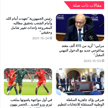
مقالات ذات صلة
رئيس الجمهورية:”تعهدت أمام الله
وأمام الشعب بتحقيق مطالبه
المشروعة بإحداث تغيير شامل
وحقيقي”
2021-10-24
مرابي:” أزيد من 415 ألف مقعد
بيداغوجي جديد مع الدخول المهني
المقبل”
2023-10-03
شرفي يؤكد جاهزية السلطة
في أول مواجهة يلعبونها بملعب
الوطنية المستقلة للانتخابات لتنظيم
تيزي وزو الجديد …الخضر ينهون