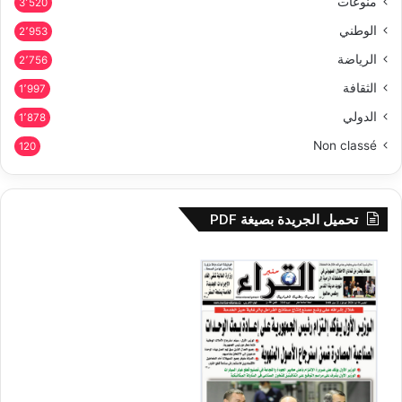
منوعات
3٬520
الوطني
2٬953
الرياضة
2٬756
الثقافة
1٬997
الدولي
1٬878
Non classé
120
تحميل الجريدة بصيغة PDF