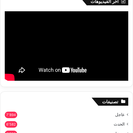
أخر الفيديوهات
تصنيفات
عاجل
7٬894
الحدث
6٬582