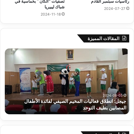
رئاسيات سبتمبر القادم
تصفيات “الكان ” بخماسية في
شباك ليبيريا
2024-07-27
2024-11-18
المقالات المميزة
سحب
قرعة
الدور
التمهيدي
لأبطال
إفريقيا
وكأس
الكونفدرالية
2026-08-03
ت المخيم الصيفي لفائدة الأطفال
سحب قرعة الدور التمهيدي
يوم
حد
يوم الخميس بالقاهرة
الخميس
بالقاهرة