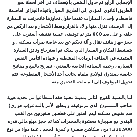
الإجتنابي الرابع ثم حاول التخفي بالإنعطاف في آخر لحظة نحو
الطريق الثانوي المؤدي إلى الطريق السيار باتجاه الجزائر العاصمة
فاصطدم بإحدى السيارات عندما حاول تجاوزها فانحرفت به السيارة
إلى الرصيف فنزل منها و لاذ بالفرار وسط الأشجار و بعد الركض من
خلفه و على بعد 800 متر تم توقيفه، عملية تفتيشه
أسفرت على
حجز جهاز هاتف نقال و آلة تحكم عن بعد خاصة بمرأب مسكنه ، و
بتمشيط المكان و المسار
الذي سلكه تم استرجاع وثائق السيارة
المتمثلة في البطاقة الرمادية المشطبة و شهادة التأمين النفس
السيارة ، رخصة السياقة الخاصة بالمعني ، تصريح بالبيع و مفاتيح
خاصية بصندوق فولادي ملقاة بجانب أحد الأشجار المقطوعة، فتم
تحويل الموقوف إلى المصلحة التحقيق معه.
اما بالنسبة للفوج الثاني بمدينة مغنية فقد استطاعوا من تحديد هوية
صاحب المستودع الذي تم توقيفه و يتعلق الأمر بالمدعو(ب.هواري)
فتم تفتيش مسكنه ليتم
العثور على قطعتين صغيرتين من القنب
الهندي مع سيجارة محشوة بالمخدرات كما تم حجز مبلغ مالي قدره
1.339.900 دج ، سكاكين صغيرة و كبيرة الحجم ، علبة دواء من نوع