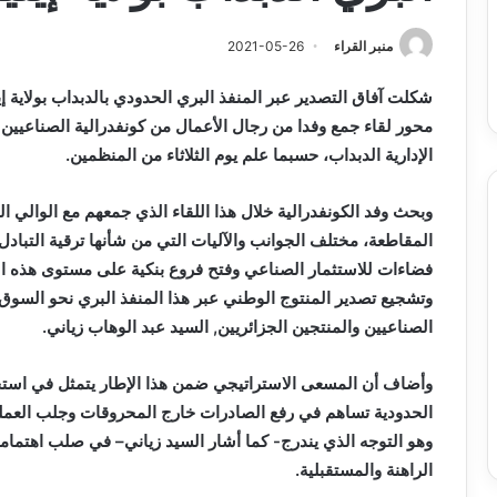
ن
و
2026-08-03
2026-08-03
صيانة
دي وفاق سطيف يضم المدافع شمس
بلدية أرزيو بوهران 
منبر القراء
2021-05-26
المدارس
دين لكحل
و صيانة المدارس الترب
التربوية
شكلت آفاق التصدير عبر المنفذ البري الحدودي بالدبداب بولاية إ
محور لقاء جمع وفدا من رجال الأعمال من كونفدرالية الصناعيين 
الإدارية الدبداب، حسبما علم يوم الثلاثاء من المنظمين.
وبحث وفد الكونفدرالية خلال هذا اللقاء الذي جمعهم مع الوالي 
المقاطعة، مختلف الجوانب والآليات التي من شأنها ترقية التباد
فضاءات للاستثمار الصناعي وفتح فروع بنكية على مستوى هذه 
وتشجيع تصدير المنتوج الوطني عبر هذا المنفذ البري نحو السوق 
الصناعيين والمنتجين الجزائريين, السيد عبد الوهاب زياني.
وأضاف أن المسعى الاستراتيجي ضمن هذا الإطار يتمثل في استح
الحدودية تساهم في رفع الصادرات خارج المحروقات وجلب العملة
وهو التوجه الذي يندرج- كما أشار السيد زياني– في صلب اهتمام
الراهنة والمستقبلية.