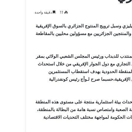
لتسهيل
المديرية العامة للضرائب: إصدار أدلة
الدفع
تخصص فرق لترميم
إرشادية لتسهيل الدفع الإلكتروني عبر
11
دقيقة واحدة
الإلكتروني
وية
بوابة “جبايتك”
عبر
يليزي وسبل ترويج المنتوج الجزائري بالسوق الإفريقية
بوابة
“جبايتك”
والمنتجين الجزائريين مع مسؤولين محليين بالمقاطعة
المنتدب للدبداب ورئيس المجلس الشعبي الولائي بمقر
ل التجاري مع دول الجوار الإفريقي من خلال استحداث
المنقطة الحدودية بهدف استقطاب المستثمرين
الإفريقية،حسبما صرح لـوأج رئيس كونفدرالية
داث بيئة استثمارية منتجة على مستوى هذه المنطقة
 الصعبة وامتصاص نسبة هامة من البطالة بالمنطقة،
ات الحكومة لمواجهة مختلف التحديات الاقتصادية