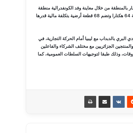
بالمنطقة من خلال معاينة وفد الكونفدرالية منطقة
النشاطات الصناعية بإن أميناس والتي يجرى إنجازها على مساحة 64 هكتارا وتضم 68 قطعة أرضية بتكلفة مالية قدرها
ي البري بالدبداب مع ليبيا أمام الحركة التجارية، في
ن والمنتجين الجزائريين مع مختلف الشركاء والفاعلين
وقات، وذلك طبقا لتوجيهات السلطات العمومية، كما
ريست
مشاركة عبر البريد
طباعة