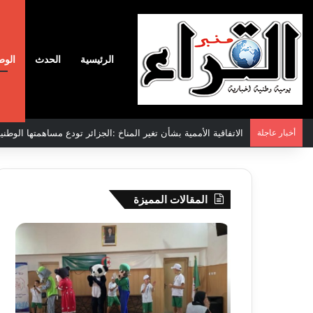
الرئيسية
الحدث
الوط
أخبار عاجلة
الاتفاقية الأممية بشأن تغير المناخ :الجزائر تودع مساهمتها الوطنية ا
المقالات المميزة
سحب
نادي
قرعة
وفاق
الدور
سطي
التمهيدي
يضم
لأبطال
المد
إفريقيا
شم
2026-08-03