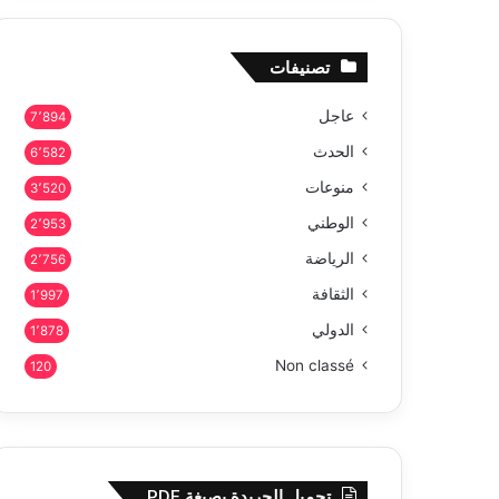
تصنيفات
عاجل
7٬894
الحدث
6٬582
منوعات
3٬520
الوطني
2٬953
الرياضة
2٬756
الثقافة
1٬997
الدولي
1٬878
Non classé
120
تحميل الجريدة بصيغة PDF