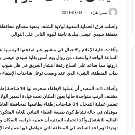
س
الدين
ب قرعة الدور التمهيدي لأبطال
2026-08-03
فدرالية
لكحل
ريقيا وكأس الكونفدرالية يوم الخميس
نادي وفاق سطيف يض
منبر القراء
2021-08-13
لقاهرة
الدين لكحل
ميس
واصلت فرق الحماية المدنية لولاية الشلف بمعية مصالح محافظة 
اهرة
منطقة سيدي عيسى ببلدية تاجنة لليوم الثاني على التوالي.
وأفادت خلية الإعلام والاتصال في منشور عبر صفحتها الرسمية عل
الساعة الواحدة والنصف من زوال يوم أمس بغابة سيدي عيسى ببل
ذروتها مما ساعد على اتساع رقعة انتشار الحريق في ظل هبوب ري
بذات المنطقة، الشيء الذي عقد وصعب توغل شاحنات الإطفاء داخ
مختلف الرتب متواجدة حاليا بعين المكان تحت قيادة المدير الو
تسيير عملية التدخل، 04 شاحنات إطفاء بطاقمها لم
موقدان في حالة نشاط كون طبيعة الغطاء النباتي للغابة المتكو
العالية للاشتعال.وأكد الحماية المدنية أن عملية حراسة السكا
تهديدا لهم لحد الساعة في المنطقة التي تتواصل فيها عمليات الإخ