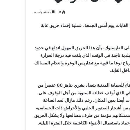
و
2026-08-03
صيانة
م المدافع شمس
بلدية أرزيو بوهران تخصص فرق لترميم
8
دقيقة واحدة
المدارس
و صيانة المدارس التربوية
التربوية
الغابات يوم أمس الجمعة، عملية إخماد حريق غابة
ى الفايسبوك، بأن هذا الحريق المهول اندلع في حدود
دية تاجنة في الوقت الذي بلغت فيه درجة الحرارة
اح نوعا ما قوية مع تضاريس الوعرة وانعدام المسالك
ل الغابة.
وأضاف ذات المصدر أن عملية الإطفاء سخرت لها 16 شاحنة إطفاء للحماية المدنية بتعداد بشري يناهز 60 عنصرا من
لائي الذي أوقف عطلته السنوية من أجل الوقوف على
حافظة الغابات أيضا بعين المكان، رغم ذلك مازال لحد الساعة
ن من أشجار الصنوبر الحلبي والأحراش ذات الحساسية
ن وممتلكاتهم مؤمنة من طرف مصالحها ولا يشكل الحريق
ماد باستعمال الأضواء الكاشفة خلال الفترة الليلية.