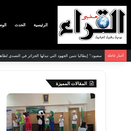
الرئيسية
الحدث
الوط
أخبار عاجلة
الاتفاقية الأممية بشأن تغير المناخ :الجزائر تودع مساهمتها الوطنية ا
المقالات المميزة
جيجل:
سحب
انطلاق
قرعة
فعاليات
الدور
المخيم
التم
الصيفي
لأبط
لفائدة
إفريق