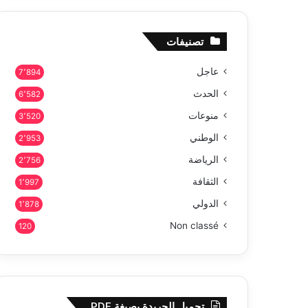
تصنيفات
عاجل
7٬894
الحدث
6٬582
منوعات
3٬520
الوطني
2٬953
الرياضة
2٬756
الثقافة
1٬997
الدولي
1٬878
Non classé
120
تحميل الجريدة بصيغة PDF