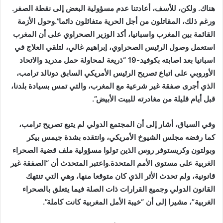
هناك. ولكن، للأسف، أعادتنا عدم مسؤولية البعض إلى نقطة الصفر.
ورغم ذلك، المقاتلون من أجل الحرية متفائلون دائما”.وحول الأزمة
القائمة بين المغرب واسبانيا، أكد الوزير الصحراوي على أن المغرب
استعمل وصول الرئيس الصحراوي، إبراهيم غالي، لتلقي العلاج في
اسبانيا بعد اصابته بكوفيد-19 “ذريعة لمحاولة حمل مدريد والاتحاد
الأوروبي على اتباع تصريح الرئيس الأمريكي السابق دونالد ترامب،
الذي أجرى صفقة غير شرعية مع المغرب، والتي تمس بسيادة بلدنا،
قبل أيام قليلة من مغادرته للبيت الأبيض”.
وفي السياق، أشار إلى أن المجتمع الدولي لم يتبع تصريح ترامب،
كما رفضه مجلس الشيوخ الأمريكي، وانتقده بشدة جيمس بيكر
وبولتون وكريستوفر روس الذين تولوا مسؤولية ملف قضية الصحراء
الغربية على مستوى الأمم المتحدة.واعتبر المتحدث أن “الصفقة غير
قانونية، ولم تحدث الأثر الذي كان متوقعا منها، وهي التي تنتهك
القانون الدولي وجميع القرارات ذات الصلة فيما يتعلق بالصحراء
الغربية”، مشيرا إلى أن “خيبة الأمل المغربية كانت كاملة”.