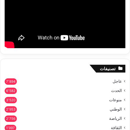
تصنيفات
عاجل
7٬894
الحدث
6٬582
منوعات
3٬520
الوطني
2٬953
الرياضة
2٬756
الثقافة
1٬997