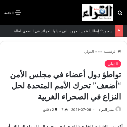
بحث عن
القائمة
الاتفاقية الأممية بشأن تغير المناخ :الجزائر تودع مساهمتها الوطنية المحددة لسنة 2026
الرئيسية
===
الدولي
الدولي
تواطؤ دول أعضاء في مجلس الأمن
“أضعف” تحرك الأمم المتحدة لحل
النزاع في الصحراء الغربية
منبر القراء
2021-07-09
7
2 دقائق
أكد وزير الشؤون الخارجية الصحراوي، محمد السالم ولد السالك، أن