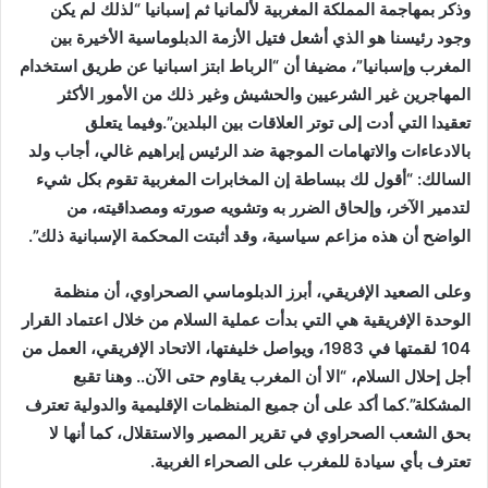
وذكر بمهاجمة المملكة المغربية لألمانيا ثم إسبانيا “لذلك لم يكن
وجود رئيسنا هو الذي أشعل فتيل الأزمة الدبلوماسية الأخيرة بين
المغرب وإسبانيا”، مضيفا أن “الرباط ابتز اسبانيا عن طريق استخدام
المهاجرين غير الشرعيين والحشيش وغير ذلك من الأمور الأكثر
تعقيدا التي أدت إلى توتر العلاقات بين البلدين”.وفيما يتعلق
بالادعاءات والاتهامات الموجهة ضد الرئيس إبراهيم غالي، أجاب ولد
السالك: “أقول لك ببساطة إن المخابرات المغربية تقوم بكل شيء
لتدمير الآخر، وإلحاق الضرر به وتشويه صورته ومصداقيته، من
الواضح أن هذه مزاعم سياسية، وقد أثبتت المحكمة الإسبانية ذلك”.
وعلى الصعيد الإفريقي، أبرز الدبلوماسي الصحراوي، أن منظمة
الوحدة الإفريقية هي التي بدأت عملية السلام من خلال اعتماد القرار
104 لقمتها في 1983، ويواصل خليفتها، الاتحاد الإفريقي، العمل من
أجل إحلال السلام، “الا أن المغرب يقاوم حتى الآن.. وهنا تقبع
المشكلة”.كما أكد على أن جميع المنظمات الإقليمية والدولية تعترف
بحق الشعب الصحراوي في تقرير المصير والاستقلال، كما أنها لا
تعترف بأي سيادة للمغرب على الصحراء الغربية.