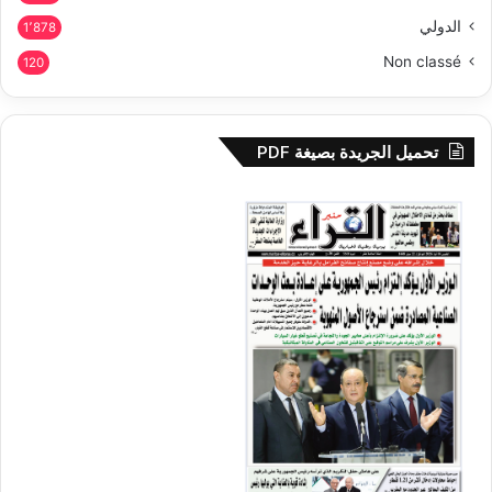
الدولي
1٬878
Non classé
120
تحميل الجريدة بصيغة PDF