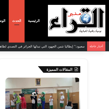
الرئيسية
الحدث
الوط
أخبار عاجلة
الاتفاقية الأممية بشأن تغير المناخ :الجزائر تودع مساهمتها الوطنية ا
المقالات المميزة
جيجل:
سحب
انطلاق
قرعة
فعاليات
الدور
المخيم
التم
الصيفي
لأبط
لفائدة
إفريق