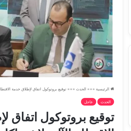
س
الدين
ب قرعة الدور التمهيدي لأبطال
2026-08-03
فدرالية
لكحل
ريقيا وكأس الكونفدرالية يوم الخميس
نادي وفاق سطيف يض
لقاهرة
الدين لكحل
ميس
اهرة
الرئيسية
===
الحدث
===
توقيع بروتوكول اتفاق لإطلاق خدمة الاقتطاع
الحدث
عاجل
توقيع بروتوكول اتفاق ل