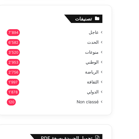
تصنيفات
عاجل
7٬894
الحدث
6٬582
منوعات
3٬520
الوطني
2٬953
الرياضة
2٬756
الثقافة
1٬997
الدولي
1٬878
Non classé
120
تحميل الجريدة بصيغة PDF