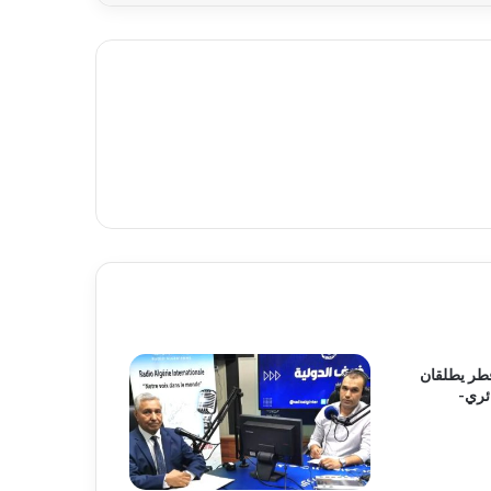
قطر يطلقان
ئري-