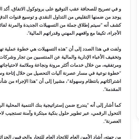
و في تصريح للصحافة عقب التوقيع على بروتوكول الاتفاق، أكد ال
يوجد من ضمنها التقليص من التداول النقدي و توسيع قنوات الدفع 
كشف أنه “سيتم إطلاق جملة من التسهيلات الجديدة والمرنة لفا
الأجراء، تكيفا مع واقعهم المهني وقدراتهم المالية”.
ولفت في هذا الصدد إلى أن “هذه التسهيلات هي خطوة عملية تهد
وتخفيف الأعباء الإدارية والمالية عن المنتسبين من تجار وشركا
ومرتفقيه، من خلال خدمات أكثر مرونة ونجاعة وملائمة لاحتياجاته
“خطوة نوعية في مسار عصرنة آليات التحصيل من خلال إتاحة وس
اشتراكاتهم بانتظام وسهولة”، مشيرا إلى أن “هذا الإجراء من شأنه
المقدمة”.
كما أشار إلى أنه “يندرج ضمن إستراتيجية بنك التنمية المحلية ال
التحول الرقمي، عبر تطوير حلول بنكية مبتكرة وآمنة تستجيب ل
العصرنة”.
من جهته، أشاد الأمين العام للاتحاد العام للتجار والحرفيين الجزا