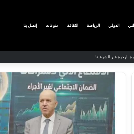
ني
الدولي
الرياضة
الثقافة
منوعات
إتصل بنا
لمحددة لسنة 2026
نادي
وفاق
سطيف
هيدي
يضم
ال
المدافع
يا
شمس
2026-08-03