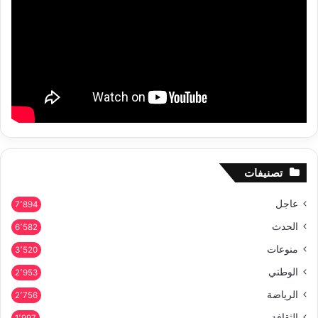
تصنيفات
عاجل
7٬894
الحدث
6٬582
منوعات
3٬520
الوطني
2٬953
الرياضة
2٬756
الثقافة
1٬997