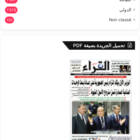
الدولي
1٬878
Non classé
120
تحميل الجريدة بصيغة PDF