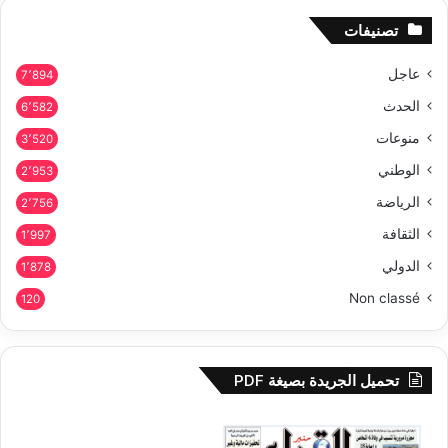
تصنيفات
عاجل
7٬894
الحدث
6٬582
منوعات
3٬520
الوطني
2٬953
الرياضة
2٬756
الثقافة
1٬997
الدولي
1٬878
Non classé
120
تحميل الجريدة بصيغة PDF