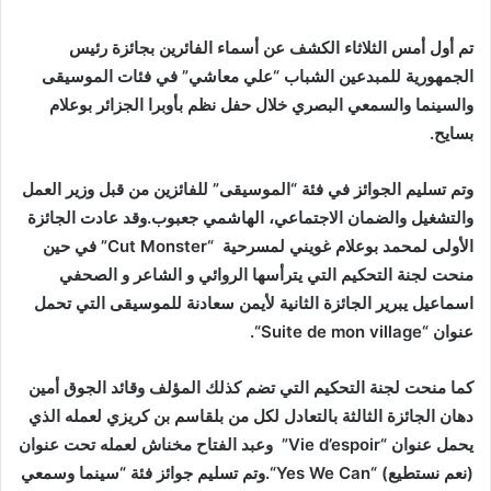
تم أول أمس الثلاثاء الكشف عن أسماء الفائرين بجائزة رئيس
الجمهورية للمبدعين الشباب “علي معاشي” في فئات الموسيقى
والسينما والسمعي البصري خلال حفل نظم بأوبرا الجزائر بوعلام
بسايح.
وتم تسليم الجوائز في فئة “الموسيقى” للفائزين من قبل وزير العمل
والتشغيل والضمان الاجتماعي، الهاشمي جعبوب.وقد عادت الجائزة
الأولى لمحمد بوعلام غويني لمسرحية “
Cut Monster
” في حين
منحت لجنة التحكيم التي يترأسها الروائي و الشاعر و الصحفي
اسماعيل يبرير الجائزة الثانية لأيمن سعادنة للموسيقى التي تحمل
عنوان “
Suite de mon village
“.
كما منحت لجنة التحكيم التي تضم كذلك المؤلف وقائد الجوق أمين
دهان الجائزة الثالثة بالتعادل لكل من بلقاسم بن كريزي لعمله الذي
يحمل عنوان “
Vie d’espoir
” وعبد الفتاح مخناش لعمله تحت عنوان
(نعم نستطيع) “
Yes We Can
“.وتم تسليم جوائز فئة “سينما وسمعي