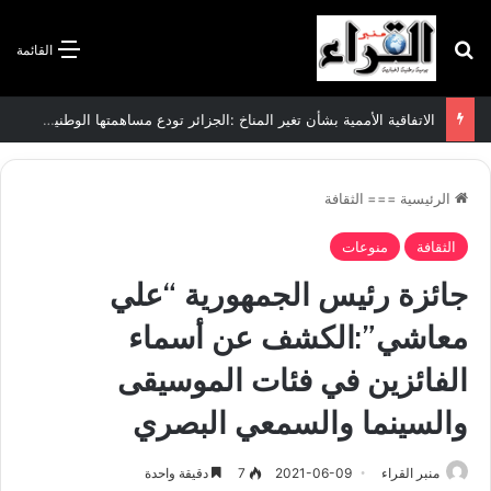
بحث عن
القائمة
الاتفاقية الأممية بشأن تغير المناخ :الجزائر تودع مساهمتها الوطنية المحددة لسنة 2026
الرئيسية
===
الثقافة
الثقافة
منوعات
جائزة رئيس الجمهورية “علي
معاشي”:الكشف عن أسماء
الفائزين في فئات الموسيقى
والسينما والسمعي البصري
منبر القراء
2021-06-09
7
دقيقة واحدة