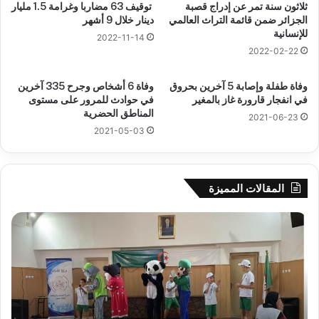
ثلاثون سنة تمر عن إدراج قصبة
توقيف 63 مضاربا وغرامة 1.5 مليار
الجزائر ضمن قائمة التراث العالمي
دينار خلال 9 أشهر
للإنسانية
2022-11-14
2022-02-22
وفاة طفلة وإصابة 5 آخرين بحروق
وفاة 6 أشخاص وجرح 335 آخرين
في انفجار قارورة غاز بالمغير
في حوادث للمرور على مستوى
المناطق الحضرية
2021-06-23
2021-05-03
المقالات المميزة
سحب
قرعة
الدور
التمهيدي
لأبطال
إفريقيا
وكأس