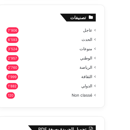
تصنيفات
عاجل
7٬906
الحدث
6٬593
منوعات
3٬524
الوطني
2٬957
الرياضة
2٬760
الثقافة
1٬999
الدولي
1٬882
Non classé
120
تحميل الجريدة بصيغة PDF