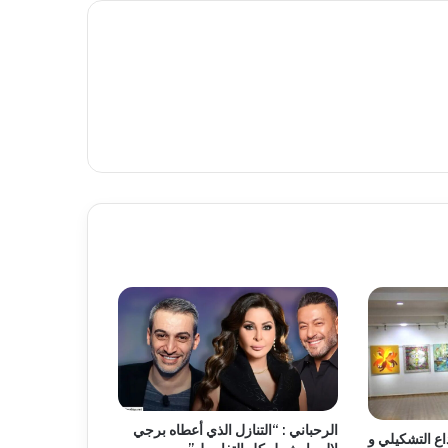
الرحباني : “التنازل الذي أعطاه برجي
لإبداع التشكيلي و