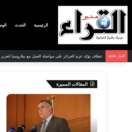
الرئيسية
الحدث
الوط
أخبار عاجلة
عطاف يؤكد عزم الجزائر على مواصلة العمل مع بيلاروسيا لتعزيز الع
المقالات المميزة
بوزقزة
رها
يرأس
على
جلسة
الادم
عمل
المبك
لدراسة
للمت
وضعية
المص