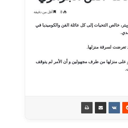
يعلن
كد جاهزية
2026-08-07
اعتزاله
ن ،المياه
بطل إفريقيا مع “الخضر” مهدي
8
أقل من دقيقة
عن
ت خدمة المواطن
طاهرات يعلن اعتزاله عن عمر 36 عاما
عمر
يتر، خالص التحيات إلى كل عائلة الفن والكوميديا في
36
عاما
شدي.
قد تعرضت لسرقة منزلها.
 على منزلها من طرف مجهولين و أن الأمر لم يتوقف
.
ريست
مشاركة عبر البريد
طباعة