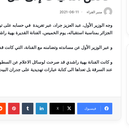
وبرامج
والي سيدي بلعباس يؤ
2026-08-07
حد
السكن
ان على الادماج المبكّر للمتمدرسين
القطاعات وبرامج السك
منبر القراء
2021-06-11
،المياه
مصابين بداء التوحد
والمشاريع الكبرى تح
والمشاريع
وجه الوزير الأول، عبد العزيز جراد، عبر تغريدة في حسابه على تو
الكبرى
تحت
الجزائر بمناسبة استقباله، يوم الخميس، الفنانة القديرة بهية را
خدمة
المواطن
و عبر الوزير الأول عن مساندته وتضامنه مع الفنانة، التي كانت 
و كانت الفنانة بهية راشدي قد صرحت لوسائل الاعلام عن السطو
عند السرقة بل تعداها الى كتابة عبارات تهديدية على جدران البيت
لينكدإن
بينتي
فيسبوك
X