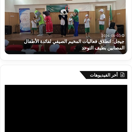
الدور
التمهيدي
لأبطال
إفريقيا
وكأس
الكونفدرالية
026-08-03
2026-0
انطلاق فعاليات المخيم الصيفي لفائدة الأطفال
سحب قرعة ا
يوم
ين بطيف التوحد
يوم الخميس
الخميس
بالقاهرة
أخر الفيديوهات