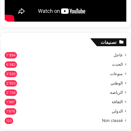
تصنيفات
عاجل
7٬894
الحدث
6٬582
منوعات
3٬520
الوطني
2٬953
الرياضة
2٬756
الثقافة
1٬997
الدولي
1٬878
Non classé
120