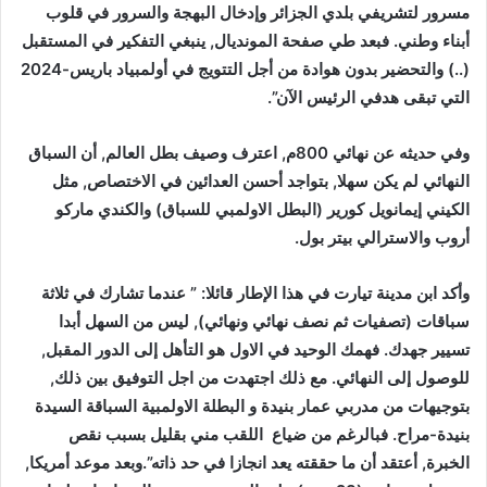
مسرور لتشريفي بلدي الجزائر وإدخال البهجة والسرور في قلوب
أبناء وطني. فبعد طي صفحة المونديال, ينبغي التفكير في المستقبل
(..) والتحضير بدون هوادة من أجل التتويج في أولمبياد باريس-2024
التي تبقى هدفي الرئيس الآن”.
وفي حديثه عن نهائي 800م, اعترف وصيف بطل العالم, أن السباق
النهائي لم يكن سهلا, بتواجد أحسن العدائين في الاختصاص, مثل
الكيني إيمانويل كورير (البطل الاولمبي للسباق) والكندي ماركو
أروب والاسترالي بيتر بول.
وأكد ابن مدينة تيارت في هذا الإطار قائلا: ” عندما تشارك في ثلاثة
سباقات (تصفيات ثم نصف نهائي ونهائي), ليس من السهل أبدا
تسيير جهدك. فهمك الوحيد في الاول هو التأهل إلى الدور المقبل,
للوصول إلى النهائي. مع ذلك اجتهدت من اجل التوفيق بين ذلك,
بتوجيهات من مدربي عمار بنيدة و البطلة الاولمبية السباقة السيدة
بنيدة-مراح. فبالرغم من ضياع اللقب مني بقليل بسبب نقص
الخبرة, أعتقد أن ما حققته يعد انجازا في حد ذاته”.وبعد موعد أمريكا,