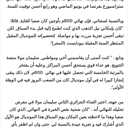
ستراسبورغ بفرنسا في يونيو الماضي وهو رابع أحسن توقيت للسنة.
وبالنسبة لسجاتي, فإن نهائي 800م بأوجين كان صعبا للغاية, قائلا:
“كان بإمكاني نيل الذهب الذي كنت اطمح إليه قبل بدء السباق, لكن
تبقى أحسن تجربة مررت بها و مواصلة لتحضيراته للمونديال المقبل
المنتظر السنة المقبلة ببودابست (المجر)”.
وتابع : ” كنت أتمنى أن يقاسمني أخي ومواطني, سليمان مولا منصة
التتويج. هو عداء قوي يستحق أحسن المراكز, وعليه أن يفتخر
بالمرتبة الخامسة التي تحصل عليها في نهائي 800م, لان ذلك يبقى
إنجازا كبيرا له في أول مونديال كان من الصعب البروز فيه في الوهلة
الأولى”.
من جهته, اعتبر العداء الجزائري الثاني سليمان مولا في معرض
تحليله للنهائي أنه : “كان ضحية نقص الخبرة في النهائي, الذي كان
صعبا وهذا ما لاحظته بعين المكان يوم السباق.هذا المونديال هو الأول
الذي أشارك فيه و تجربة جيدة بالنسبة لي. حتى وان لم اظفر بأي