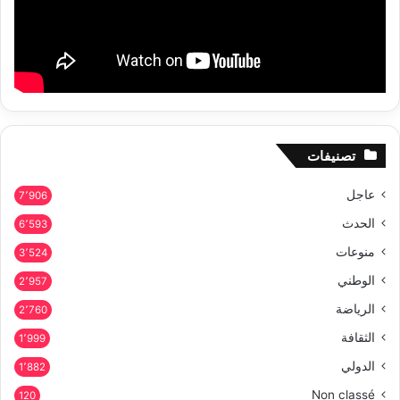
تصنيفات
عاجل
7٬906
الحدث
6٬593
منوعات
3٬524
الوطني
2٬957
الرياضة
2٬760
الثقافة
1٬999
الدولي
1٬882
Non classé
120