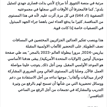
مرتبة في منصة التتويج, أنا مرتاح لأنني بذلت قصارى جهدي لتمثيل
بلدي”, كما قالمعترفا أن الأوقات التي سجلها في مجموعتيه
التصفوية (1د 44ثا) في كل مرة, أثرت عليه, لأنه في هذا المستوى
من المنافسة, كثيرا ما يدفع العداء ثمن باهضا جراء الجهد المبذول
في التصفيات خاصة إذا كانت قوية.
هذا وينصب تفكير العدائين الجزائريين المختصين في المسافات
نصف الطويلة, على التحضير للألعاب الاولمبية المقبلة
بباريس-2024, مرورا ببطولة العالم-2023 بالمجر.” بعد طي صفحة
مونديال أوجين (الولايات المتحدة الأمريكية), يبقى هدفنا الأساسي
هو الموعد الأولمبي المقبل. ومن أجل ذلك, يتوجب علينا مواصلة
العمل. فالآن, وصلنا إلى المستوى العالي ومن الضروري المشاركة
لإحراز ميداليات وألقاب”, موجها نداءه من أجل الاستفادة من دعم
ووسائل تحضيرية التي من شأنها أن تسمح لهم بالرفع من وتيرة
التدريب والمشاركة في تجمعات من أجل الرفع من الساعي
التنافسي”.