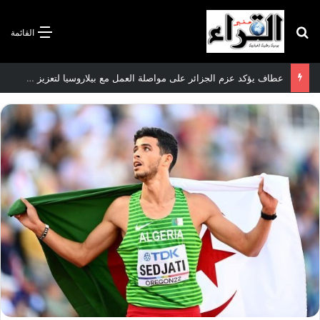
بحث عن
القائمة
سعيود يشدد على إلزامية استكمال جميع عمليات تعويض متضرري حرائق الغابات قبل نهاية شهر أوت