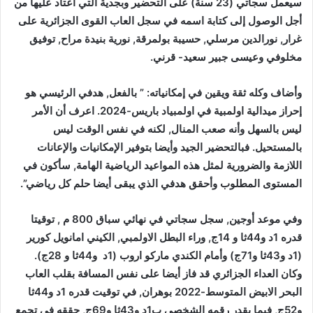
سيعمل سجاتي (23 سنة) على التحضير وبجدية التي اعتاد عليها من
أجل الوصول إلى كتابة اسمه في سجل العاب القوى الجزائرية على
غرار, نورالدين مرسلي, حسيبة بولمرقة, نورية بنيدة مراح, توفيق
مخلوفي وعيسى جبير سعيد- قرني.
وأضاف وكله ثقة ويقين في إمكانياته: ” بالفعل, هدفي الرئيسي هو
إحراز ميدالية اولمبية في اولمبياد باريس-2024. اعرف أن الأمر
ليس بالسهل وأنه صعب المنال, لكنه في نفس الوقت ليس
بالمستحيل. فبالتحضير الجيد وأيضا بتوفير الإمكانيات والإعانات
اللازمة والضرورية لمثل هذه المواعيد الرياضية الهامة, سأكون في
المستوى المطلوب وأحقق هدفي الذي يبقى أيضا حلم كل رياضي”.
وفي موعد أوجين, سجل سجاتي في نهائي سباق 800 م , توقيتا
قدره 1د و44ثا و 14ج, وراء البطل الاولمبي, الكيني امانويل كورير
(1د و43ثا و71ج) وأمام الكندي ماركو اروب (1د و44ثا و 28ج).
وكان العداء الجزائري قد فاز أيضا على نفس المسافة بقلب العاب
البحر الابيض المتوسط-2022 بوهران, في توقيت قدره 1د و44ثا
و52ج, فيما يقدر رقمه الشخصي ب1د و43ثا و69ج, حققه في تجمع