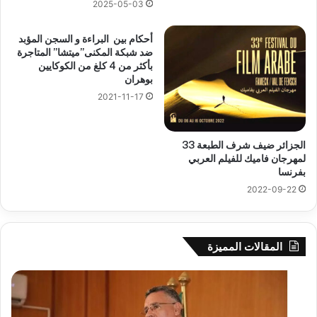
2025-05-03
أحكام بين البراءة و السجن المؤبد
ضد شبكة المكنى”ميتشا” المتاجرة
بأكثر من 4 كلغ من الكوكايين
بوهران
2021-11-17
الجزائر ضيف شرف الطبعة 33
لمهرجان فاميك للفيلم العربي
بفرنسا
2022-09-22
المقالات المميزة
بوزقزة
رها
يرأس
على
جلسة
الاد