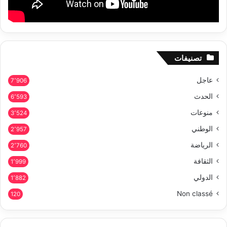
تصنيفات
عاجل
7٬906
الحدث
6٬593
منوعات
3٬524
الوطني
2٬957
الرياضة
2٬760
الثقافة
1٬999
الدولي
1٬882
Non classé
120