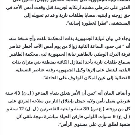
العثور على شرطي مشتبه ارتكابه لجريمة قتل وقعت أمس الأحد في
حق زوجته و ابنتيه، مصابا بطلقات نارية و قد تم تحويله إلى
المستشفى “نظرا لخطورة إصابته”.
وجاء في بيان لنيابة الجمهورية بذات المحكمة تلقت وأج نسخة منه،
أنه ” في حدود الساعة الثانية زوالا من يوم أمس الأحد أخطر عناصر
فرقة الدرك الوطني بالطاهير نيابة الجمهورية لدى محكمة الطاهير
بسماع طلقات نارية بأحد المنازل الكائنة بمنطقة بني متران بذات
البلدية ليتنقل على إثرها وكيل الجمهورية رفقة عناصر الضبطية
القضائية إلى عين المكان للوقوف على الحادثة”.
و أضاف البيان أنه “تبين أن الأمر يتعلق بقيام المدعو ( ل.ن) 43 سنة
شرطي يعمل بأمن ولاية جيجل بإطلاق النار من سلاحه الفردي على
كل من زوجته ( ع.س) 39 سنة و ابنتيه القاصرتين ( ل. ل) 12 سنة و
( ل. ع) 9 سنوات اللواتي فارقن الحياة مباشرة نتيجة تلقي كل
ضحية لطلق ناري على مستوى الرأس”.