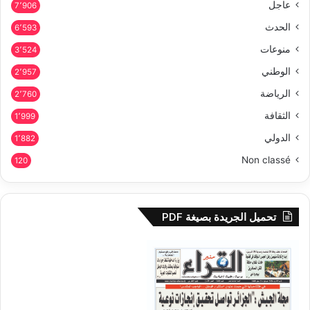
عاجل
7٬906
الحدث
6٬593
منوعات
3٬524
الوطني
2٬957
الرياضة
2٬760
الثقافة
1٬999
الدولي
1٬882
Non classé
120
تحميل الجريدة بصيغة PDF