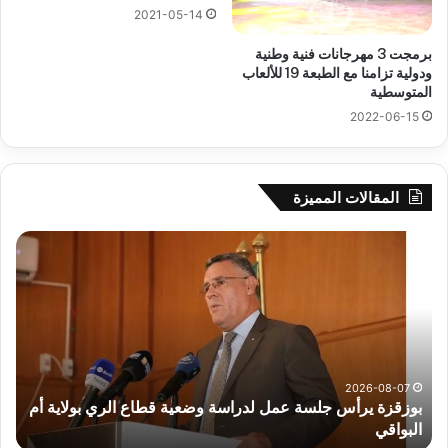
2021-05-14
برمجت 3 مهرجانات فنية وطنية
ودولية تزامنا مع الطبعة 19 للألعاب
المتوسطية
2022-06-15
المقالات المميزة
بوزقزة
رها
يرأس
على
جلسة
الاد
عمل
المب
لدراسة
للم
وضعية
الم
قطاع
بداء
الري
الت
2026-08-07
بوزقزة يرأس جلسة عمل لدراسة وضعية قطاع الري بولاية أم
بولاية
البواقي
ر
أم