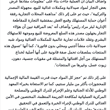
وأضاف البيان أن العملية جاءت بناء على “معلومات مفادها عرض
بعض التجار لمواد صيدلانية ومكملات غذائية للبيع، مجهولة المصدر
والتركيبة”، حيث تم على إثر ذلك “مداهمة المحلات التجارية رفقة
أعوان حماية المستهلك وقمع الغش بمفتشية التجارة للمقاطعة
الإدارية لبئر مراد رايس”.وأضاف أنه “بعد المراقبة تبين أن هؤلاء
التجار يجهلون مصدر هذه السلع المعروضة للبيع وموجهة للاستهلاك
البشري وتقلد علامات تجارية عالمية للمكملات الغذائية ومواد شبه
صيدلانية ذات منشأ أجنبي ومحلي بدون فاتورة”، كما أنها “تسوق هذه
المنتجات بملصقات تحمل صفة قانونية على أنها أصلية لخداع
المستهلك من أجل اقتنائها والمتمثلة في مقويات جنسية، دهون،
زيوت عسل، وغيرها من المنتجات”.
على إثر ذلك تم “حجز كل المواد حيث قدرت القيمة المالية الإجمالية
للمحجوزات بأكثر من مليار سنتيم، كما تم الاستعانة بخبراء المعهد
الوطني للأدلة الجنائية وعلم الإجرام للدرك الوطني والمصلحة
المركزية العملياتية لمكافحة الجريمة المنظمة، المختصين في الأمن
الغذائي للدرك الوطني،لإجراء الخبرة والتعمق في التحقيق
المفتوح”.وخلص البيان إلى أنه “بعد صدور نتائج الخبرة العلمية تبين