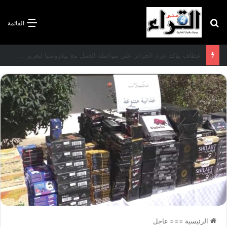
بحث عن
القائمة
سعيود يشدد على إلزامية استكمال جميع عمليات تعويض متضرري حرائق الغابات قبل نهاية شهر أوت
الرئيسية
===
عاجل