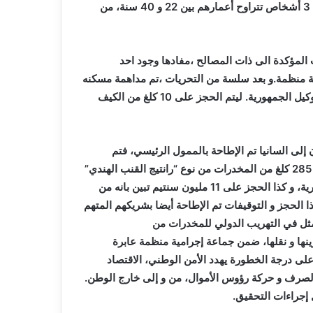
إجرامية خطيرة تختص في التهريب الدولي للمخدرات، مع توقيف 3 أشخاص تتراوح أعمارهم بين 22 و 40 سنة، من
 المؤكدة الى ذات المصالح ،مفادها وجود احد
 منظمة.و بعد سلسة من التحريات ،تم مداهمة مسكنه
المتواجد بالناحية الشرقية للبلاد، مع استصدار إذن بالتفتيش من وكيل الجمهورية. ليتم الحجز على 10 كلغ من الكيف
إلى السانيا تم الإطاحة بالممول الرئيسي، فتم
مداهمة مسكنه بعد الحصول على إذن بالتفتيش؛ليتم الحجز على 285 كلغ من المخدرات من نوع “رانتيج القنب الهندي”
،الى جانب الحجز على 1 كلغ من الكوكايين، و 4 مركبات،دراجة نارية، و كذا الحجز على 11 مليون سنتيم تبين بانه من
الحجز على 11 هاتفا نقالا. و بعد هذا الحجز و التوقيفات تم الإطاحة أيضا بشريكهم المتهم
ثل في التهريب الدولي للمخدرات من
نها و نقلها، ضمن جماعة إجرامية منظمة عابرة
على درجة الخطورة يهدد الأمن الوطني، الاقتصاد
الصرف و حركة رؤوس الأموال، من و إلى خارج الوطن.
إجراءات التحقيق.