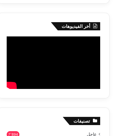
أخر الفيديوهات
تصنيفات
عاجل
7٬894