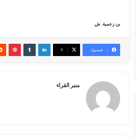
بن زعمية. ش
لينكدإن
بينتي
فيسبوك
X
منبر القراء