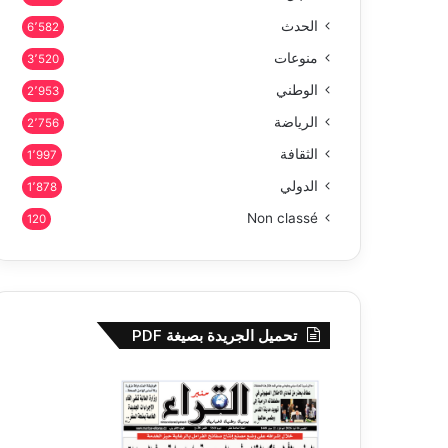
الحدث
6٬582
منوعات
3٬520
الوطني
2٬953
الرياضة
2٬756
الثقافة
1٬997
الدولي
1٬878
Non classé
120
تحميل الجريدة بصيغة PDF