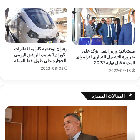
وهران :وضعية كارثية لقطارات
مستغانم: وزير النقل يؤكد على
“كوراديا”بسبب الرشق اليومي
ضرورة التشغيل التجاري لترامواي
بالحجارة على طول خط السكة
المدينة قبل نهاية 2022
2023-09-02
2022-07-13
المقالات المميزة
بوزقزة
رها
يرأس
على
جلسة
الاد
عمل
المب
لدراسة
للم