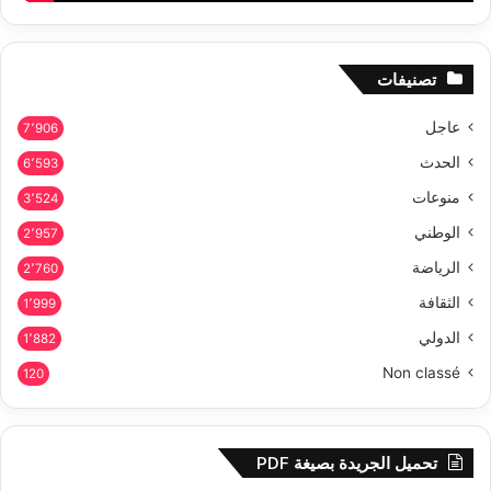
تصنيفات
عاجل
7٬906
الحدث
6٬593
منوعات
3٬524
الوطني
2٬957
الرياضة
2٬760
الثقافة
1٬999
الدولي
1٬882
Non classé
120
تحميل الجريدة بصيغة PDF