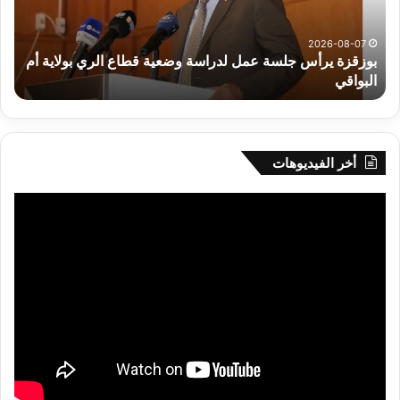
وضعية
الم
قطاع
بداء
الري
الت
2026-08-07
بوزقزة يرأس جلسة عمل لدراسة وضعية قطاع الري بولاية أم
بولاية
البواقي
ر
أم
البواقي
أخر الفيديوهات