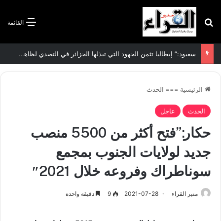
بحث عن
القائمة
سعيود:” إيطاليا تثمن الجهود التي تبذلها الجزائر في التصدي لظاهرة الهجرة غير الشرعية”
الرئيسية
===
الحدث
الحدث
عاجل
حكار:”فتح أكثر من 5500 منصب
جديد لولايات الجنوب بمجمع
سوناطراك وفروعه خلال 2021″
منبر القراء
2021-07-28
9
دقيقة واحدة