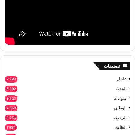
تصنيفات
عاجل
7٬894
الحدث
6٬582
منوعات
3٬520
الوطني
2٬953
الرياضة
2٬756
الثقافة
1٬997