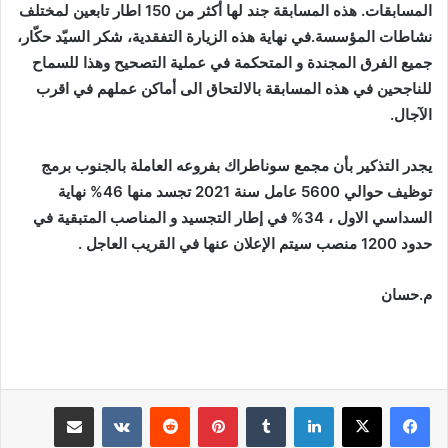
المسابقات. هذه المسابقة جند لها أكثر من 150 اطار تابعين لمختلف
نشاطات المؤسسة.في نهاية هذه الزيارة التفقدية، شكر السيّد حكّار،
جميع الفرق المجندة و المتحكمة في عملية التصحيح وهذا للسماح
للناجحين في هذه المسابقة بالالتحاق الى أماكن عملهم في اقرب
الآجال.
يجدر التذكير بأن مجمع سوناطراك بفروعه العاملة بالجنوب برمج
توظيف حوالي 5600 عامل سنة 2021 تجسد منها 46% نهاية
السداسي الاول ، 34% في إطار التجسيد و المناصب المتبقية في
حدود 1200 منصب سيتم الإعلان عنها في القريب العاجل .
م.حسان
لينكدإن
بينتيريست
مشاركة عبر البريد