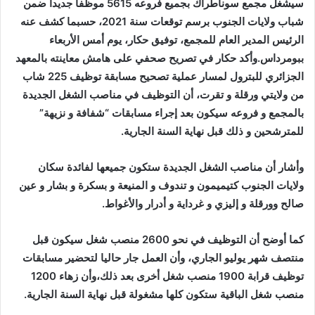
سيشغل مجمع سوناطراك بجميع فروعه 5615 موظفا جديدا ضمن
شباب ولايات الجنوب برسم توقعات سنة 2021، حسبما كشف عنه
الرئيس المدير العام للمجمع، توفيق حكار، يوم أمس الأربعاء
ببومرداس.وأكد حكار في تصريح صحفي على هامش معاينته بالمعهد
الجزائري للبترول لمسار عملية تصحيح مسابقة توظيف 225 شاب
من ولايتي ورقلة و تقرت، أن التوظيف في مناصب الشغل الجديدة
بالمجمع و فروعه سيكون بعد إجراء مسابقات “شفافة و نزيهة”
للمترشحين و ذلك قبل نهاية السنة الجارية.
وأشار أن مناصب الشغل الجديدة ستكون جميعها لفائدة سكان
ولايات الجنوب كتيميمون و تندوف و المنيعة و بسكرة و بشار و عين
صالح وورقلة و إليزي و غرداية و أدرار والأغواط.
كما أوضح أن التوظيف في نحو 2600 منصب شغل سيكون قبل
منتصف شهر يوليو الجاري، وأن العمل جار حاليا لتحضير مسابقات
توظيف قرابة 1900 منصب شغل أخرى بعد ذلك،وأن زهاء 1200
منصب شغل الباقية ستكون كلها مشغولة قبل نهاية السنة الجارية.