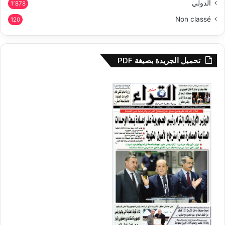
الدولي
1٬878
Non classé
120
تحميل الجريدة بصيغة PDF