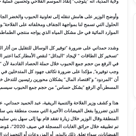
ولاية المدية، أنه “يتوجب” إنقاذ الموسم الفلاحي وتحسين عملية جمع
وأوضح الوزير على هامش تنقله إلى تعاونية الحبوب والخضر الجافة
الحلول التي تسمح لنا بمواجهة الجفاف ومخلفاته على الفلاحة”.و
الموارد المائية في حل مشكل المياه الذي يواجه منتجي الطماطم
وشدد حمداني على ضرورة “توفير كل الوسائل للتقليل من أثار ال
“تسخير كل الطاقات ” لإيجاد “البدائل” لنقص الأمطار.كما اعتبر ا
في الرفع من حجم جمع الحبوب خلال حملة الحصاد القادمة لأن “كل
وجب توفيره”, مؤكدا على ضرورة تكاثف جهود كل المتدخلين
في ش
أن “المردود” و”اقتصاد المال” يشكلان محورين رئيسين للتدخل خلا
المسطر،أي الرفع “بشكل حساس” من حجم جمع الحبوب سيسمح ” بال
هذا و كشف وزير الفلاحة والتنمية الريفية، عبد الحميد حمداني، 
الذين تضرروا بفعل الفيضانات الأخيرة التي مست منطقة بني سل
المنطقة.وقال الوزير خلال زيارة تفقد قام بها إلى سهل بني سليم
تم تطبيقه خلا
الفيضانات، سواء
تعلق ذلك بالبذور أو المزروعات أو التجهيزات ال