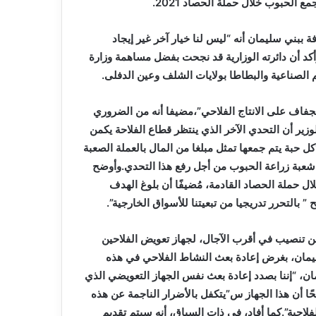
 الحبوب خلال حملة الحصاد 2021.
 ببني سليمان أنه “ليس لنا خيار آخر غير إيجاد
أكد أن دائرته الوزارية قد نجحت بفضل مساهمة وزارة
 الصناعية والبطاطا بولايات الشلف وعين الدفلى.
جفاف على الانتاج الفلاحي”،مضيفا أنه من الضروري
لوزير أن التحدي الآخر الذي ينتظر قطاع الفلاحة يكمن
 حبة يتم جمعها تمثل مبلغا من المال بالعملة الصعبة
عبة زراعة الحبوب من أجل رفع هذا التحدي.وأوضح
ل حملة الحصاد القادمة، مُضيفًا أن بلوغ الهدف
تحرر تدريجيا من تبعيتنا للأسواق الخارجية”.
عن تنصيب في أقرب الآجال، لجهاز تعويض الفلاحين
يمان، بغرض إعادة بعث النشاط الفلاحي في هذه
ان، “إننا بصدد إعادة بعث نفس الجهاز التعويضي الذي
ل حرائق الغابات المسجلة في صيف 2020″، مُوضحًا أن هذا الجهاز س”يتكفل بالأضرار الناجمة عن هذه
فلاحية”.كما أفاد، في ذات السياق، أنه سيتم تقديم