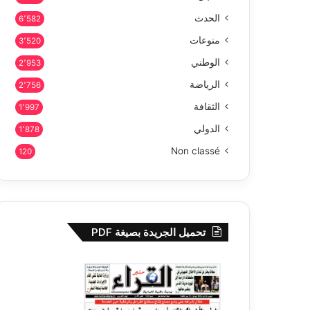
الحدث
6٬582
منوعات
3٬520
الوطني
2٬953
الرياضة
2٬756
الثقافة
1٬997
الدولي
1٬878
Non classé
120
تحميل الجريدة بصيغة PDF