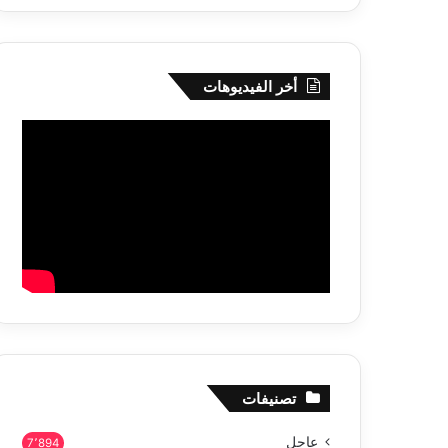
أخر الفيديوهات
تصنيفات
عاجل
7٬894