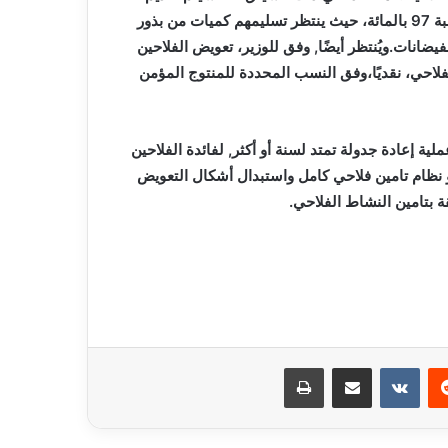
“تعويضات عينية” للفلاحين الذين لا يمتلكون عقود تأمين،وهم بنسبة 97 بالمائة، حيث ينتظر تسليمهم كميات من بذور
ضانات.ويُنتظر أيضًا, وفق للوزير، تعويض الفلاحين
فلاحي، نقديًا،وفق النسب المحددة للمنتوج المؤمن
ة إعادة جدولة تمتد لسنة أو أكثر, لفائدة الفلاحين
و نظام تامين فلاحي كامل واستبدال أشكال التعويض
ة بتامين النشاط الفلاحي.
ريست
مشاركة عبر البريد
طباعة