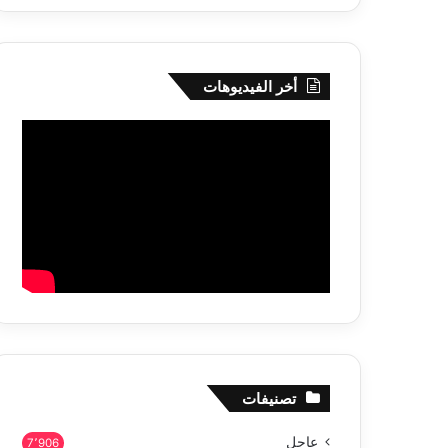
أخر الفيديوهات
تصنيفات
عاجل
7٬906