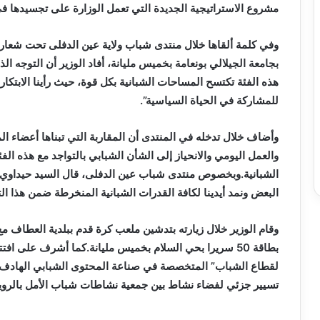
مشروع الاستراتيجية الجديدة التي تعمل الوزارة على تجسيدها في
وفي كلمة ألقاها خلال منتدى شباب ولاية عين الدفلى تحت شعار “
بجامعة الجيلالي بونعامة بخميس مليانة، أفاد الوزير أن التوجه الذ
هذه الفئة تكتسح المساحات الشبانية بكل قوة، حيث رأينا الابتكارات
للمشاركة في الحياة السياسية”.
وأضاف خلال تدخله في المنتدى أن المقاربة التي تبناها أعضاء ال
والعمل اليومي والانحياز إلى الشأن الشبابي بالتواجد مع هذه ا
الشبانية.وبخصوص منتدى شباب عين الدفلى، قال السيد حيداوي أنه
البعض ونمد أيدينا لكافة القدرات الشبانية المنخرطة ضمن هذا الت
وقام الوزير خلال زيارته بتدشين ملعب كرة قدم ببلدية العطاف مع
بطاقة 50 سريرا بحي السلام بخميس مليانة.كما أشرف على 
لقطاع الشباب” المتخصصة في صناعة المحتوى الشبابي الهادف ببل
تسيير جزئي لفضاء نشاط بين جمعية نشاطات شباب الأمل بالرو