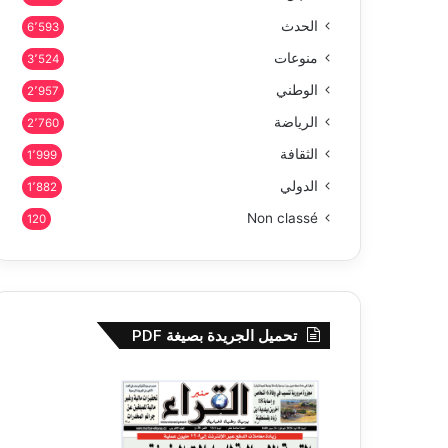
الحدث
6٬593
منوعات
3٬524
الوطني
2٬957
الرياضة
2٬760
الثقافة
1٬999
الدولي
1٬882
Non classé
120
تحميل الجريدة بصيغة PDF