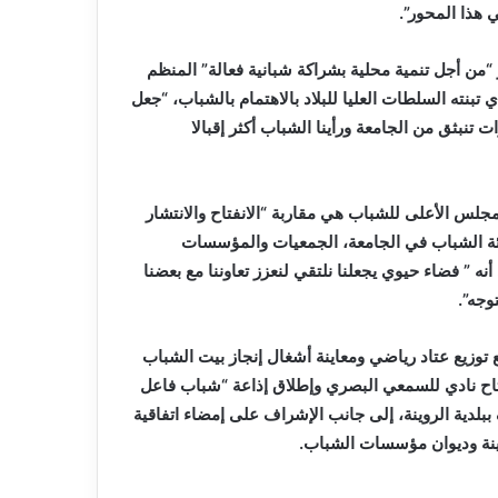
 هذا المحور”.
من أجل تنمية محلية بشراكة شبانية فعالة” المنظم
ي تبنته السلطات العليا للبلاد بالاهتمام بالشباب، “جعل
 تنبثق من الجامعة ورأينا الشباب أكثر إقبالا
مجلس الأعلى للشباب هي مقاربة “الانفتاح والانتشار
لفئة الشباب في الجامعة، الجمعيات والمؤسسات
 ” فضاء حيوي يجعلنا نلتقي لنعزز تعاوننا مع بعضنا
وجه”.
 توزيع عتاد رياضي ومعاينة أشغال إنجاز بيت الشباب
افتتاح نادي للسمعي البصري وإطلاق إذاعة “شباب فاعل
دية الروينة، إلى جانب الإشراف على إمضاء اتفاقية
ينة وديوان مؤسسات الشباب.