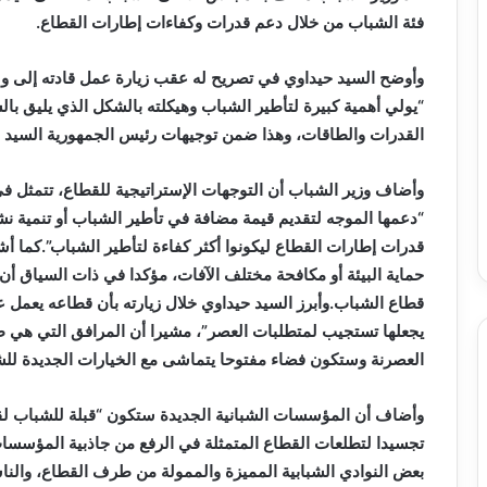
فئة الشباب من خلال دعم قدرات وكفاءات إطارات القطاع.
وأوضح السيد حيداوي في تصريح له عقب زيارة عمل قادته إلى ول
“يولي أهمية كبيرة لتأطير الشباب وهيكلته بالشكل الذي يليق بال
القدرات والطاقات، وهذا ضمن توجيهات رئيس الجمهورية السيد عب
وأضاف وزير الشباب أن التوجهات الإستراتيجية للقطاع، تتمثل 
“دعمها الموجه لتقديم قيمة مضافة في تأطير الشباب أو تنمية نشا
قدرات إطارات القطاع ليكونوا أكثر كفاءة لتأطير الشباب”.كما أ
حماية البيئة أو مكافحة مختلف الآفات، مؤكدا في ذات السياق أ
قطاع الشباب.وأبرز السيد حيداوي خلال زيارته بأن قطاعه يعمل 
يجعلها تستجيب لمتطلبات العصر”، مشيرا أن المرافق التي هي طور
العصرنة وستكون فضاء مفتوحا يتماشى مع الخيارات الجديدة للش
وأضاف أن المؤسسات الشبانية الجديدة ستكون “قبلة للشباب لقضا
تجسيدا لتطلعات القطاع المتمثلة في الرفع من جاذبية المؤسسا
بعض النوادي الشبابية المميزة والممولة من طرف القطاع، وال