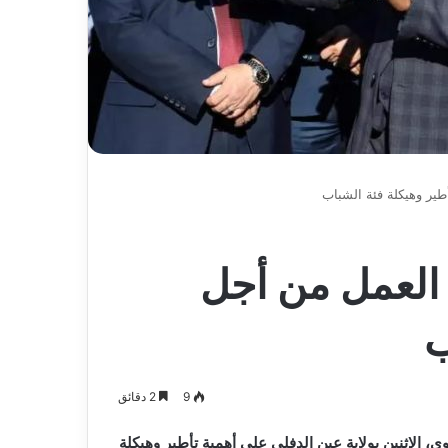
عاما
طير وهيكلة فئة الشباب
 العمل من أجل
ب
9
2 دقائق
الإثنين بولاية عين الدفلى على أهمية تأطير وهيكلة