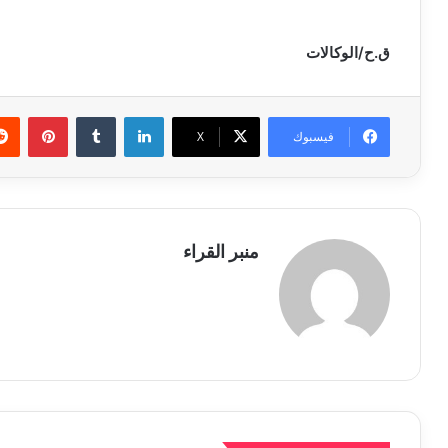
ق.ح/الوكالات
لينكدإن
بينتي
فيسبوك
X
منبر القراء