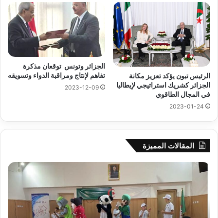
الجزائر وتونس توقعان مذكرة
تفاهم لإنتاج ومراقبة الدواء وتسويقه
الرئيس تبون يؤكد تعزيز مكانة
الجزائر كشريك استراتيجي لإيطاليا
2023-12-09
في المجال الطاقوي
2023-01-24
المقالات المميزة
جيجل:
سح
انطلاق
قرع
فعاليات
الد
المخيم
الت
الصيفي
لأب