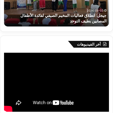
لفائدة
إفري
الأطفال
وك
المصابين
الك
2026-08-03
جيجل: انطلاق فعاليات المخيم الصيفي لفائدة الأطفال
س
بطيف
يوم
المصابين بطيف التوحد
ي
التوحد
الخ
بال
أخر الفيديوهات