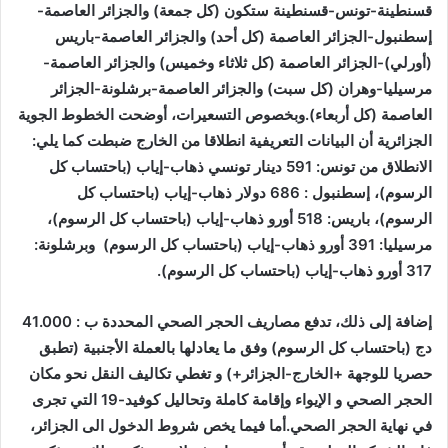
قسنطينة-تونس-قسنطينة ستكون (كل جمعة) والجزائر العاصمة-
إسطنبول-الجزائر العاصمة (كل أحد) والجزائر العاصمة-باريس
(أورلي)-الجزائر العاصمة (كل ثلاثاء وخميس) والجزائر العاصمة-
مرسيليا-وهران (كل سبت) والجزائر العاصمة-برشلونة-الجزائر
العاصمة (كل أربعاء).وبخصوص التسعيرات، أوضحت الخطوط الجوية
الجزائرية أن البيانات التعريفية انطلاقا من الخارج ضبطت كما يلي:
الانطلاق من تونس: 591 دينار تونسي ذهاب-إياب (باحتساب كل
الرسوم)، إسطنبول : 686 دولار ذهاب-إياب (باحتساب كل
الرسوم)، باريس: 518 أورو ذهاب-إياب (باحتساب كل الرسوم)،
مرسيليا: 391 أورو ذهاب-إياب (باحتساب كل الرسوم) وبرشلونة:
317 أورو ذهاب-إياب (باحتساب كل الرسوم).
إضافة إلى ذلك، تدفع مصاريف الحجر الصحي المحددة ب : 41.000
دج (باحتساب كل الرسوم) وفق ما يعادلها بالعملة الأجنبية (تطبق
حصريا للوجهة +الخارج-الجزائر+) و تغطي تكاليف النقل نحو مكان
الحجر الصحي و الإيواء وإقامة كاملة وتحاليل كوفيد-19 التي تجرى
في نهاية الحجر الصحي.أما فيما يخص شروط الدخول الى الجزائر،