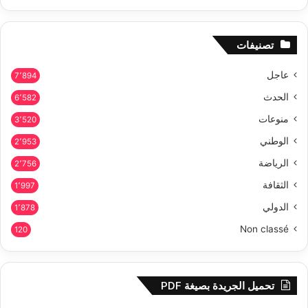
تصنيفات
عاجل
7٬894
الحدث
6٬582
منوعات
3٬520
الوطني
2٬953
الرياضة
2٬756
الثقافة
1٬997
الدولي
1٬878
Non classé
120
تحميل الجريدة بصيغة PDF