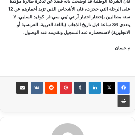
فان الشركة الوطنية قد أوضحت بانه فضلا عن تذكرة طائرة مؤكدة
على الرحلة التي حجزت، فان الأشخاص الذين تزيد أعمارهم عن 12
سنة مطالبين بإحضار اختبار آر.تي /بي سي-ار كوفيد السلبي، لا
يتعدى 36 ساعة قبل تاريخ الذهاب (باللغة العربية، الفرنسية أو
الانجليزية) لاستحضاره عند التسجيل وتقديمه عند الوصول.
م.حسان
لينكدإن
بينتيريست
مشاركة عبر البريد
طباعة