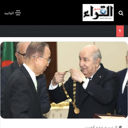
بحث عن
القائمة
سعيود يشدد على إلزامية استكمال جميع عمليات تعويض متضرري حرائق الغابات قبل نهاية شهر أوت
الرئيسية
===
الحدث