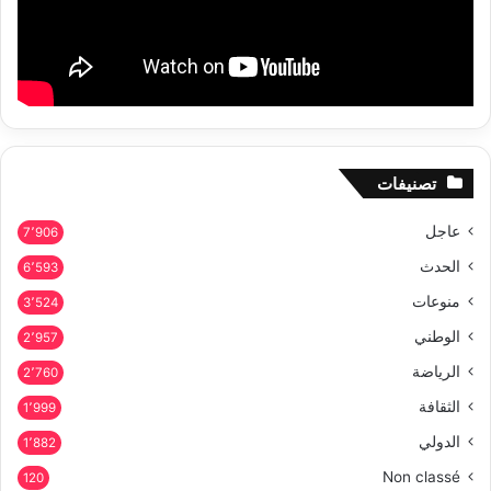
تصنيفات
عاجل
7٬906
الحدث
6٬593
منوعات
3٬524
الوطني
2٬957
الرياضة
2٬760
الثقافة
1٬999
الدولي
1٬882
Non classé
120