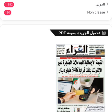
الدولي
1٬882
Non classé
120
تحميل الجريدة بصيغة PDF