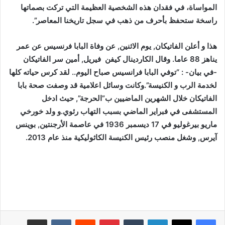
المواساة، في فقدان هذه الشخصية العظيمة التي تركت بصماتها
راسخة ستحفظ بأحرف من ذهب في سجل تاريخنا المعاصر”
.
هذا و أعلن الفاتيكان, يوم الاثنين, عن وفاة البابا فرنسيس عن عمر
يناهز 88 عاما. وقال الكاردينال كيفن فيريل, أمين سر الفاتيكان
-في بيان- : “توفي البابا فرانسيس صباح اليوم.. لقد كرس حياته كلها
لخدمة الرب و الكنيسة”.وكانت وسائل اعلامية قد وصفت صحة بابا
الفاتيكان خلال الشهرين الماضيين ب”الحرجة”, حيث ادخل
المستشفى في فبراير الماضي بسبب التهاب رئوي.و ولد خورخي
ماريو بيرغوليو في 17 ديسمبر 1936 في عاصمة الأرجنتين, بوينس
آيرس, وشغل منصب رئيس الكنيسة الكاثوليكية منذ عام 2013.
لينكدإن
بينتيريست
مشاركة عبر البريد