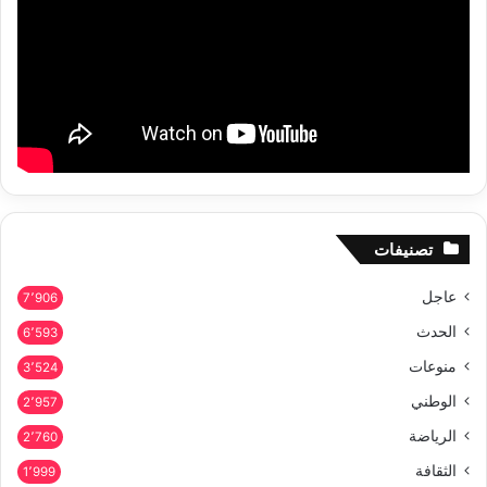
تصنيفات
عاجل
7٬906
الحدث
6٬593
منوعات
3٬524
الوطني
2٬957
الرياضة
2٬760
الثقافة
1٬999