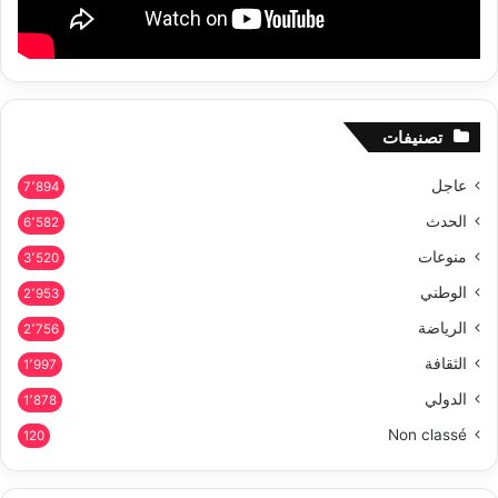
تصنيفات
عاجل
7٬894
الحدث
6٬582
منوعات
3٬520
الوطني
2٬953
الرياضة
2٬756
الثقافة
1٬997
الدولي
1٬878
Non classé
120