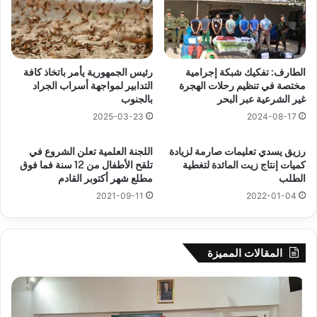
الطارف: تفكيك شبكة إجرامية
رئيس الجمهورية يأمر باتخاذ كافة
مختصة في تنظيم رحلات الهجرة
التدابير لمواجهة أسراب الجراد
غير الشرعية عبر البحر
بالجنوب
2025-03-23
2024-08-17
رزيق يسدي تعليمات صارمة لزيادة
اللجنة العلمية تعلن الشروع في
كميات إنتاج زيت المائدة لتغطية
تلقح الأطفال من 12 سنة فما فوق
الطلب
مطلع شهر أكتوبر القادم
2021-09-11
2022-01-04
المقالات المميزة
جيجل:
سح
انطلاق
قرع
فعاليات
الد