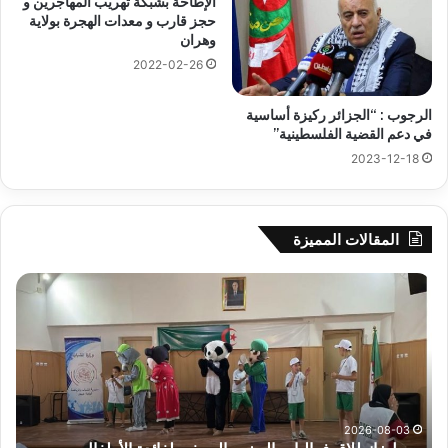
الإطاحة بشبكة تهريب المهاجرين و
حجز قارب و معدات الهجرة بولاية
وهران
2022-02-26
الرجوب : “الجزائر ركيزة أساسية
في دعم القضية الفلسطينية”
2023-12-18
المقالات المميزة
جيجل:
سح
انطلاق
قرع
فعاليات
الد
المخيم
الت
الصيفي
لأب
لفائدة
إفري
الأطفال
وك
المصابين
الك
2026-08-03