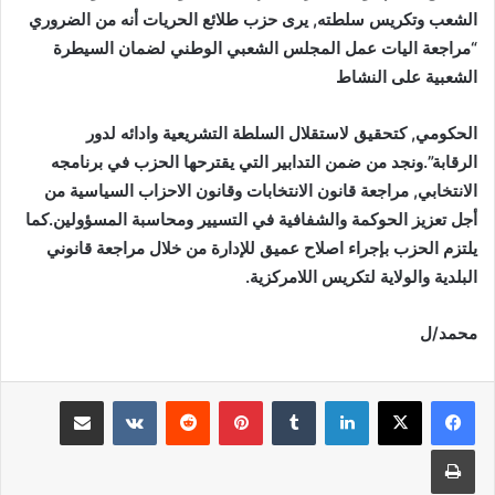
الشعب وتكريس سلطته, يرى حزب طلائع الحريات أنه من الضروري
“مراجعة اليات عمل المجلس الشعبي الوطني لضمان السيطرة
الشعبية على النشاط
الحكومي, كتحقيق لاستقلال السلطة التشريعية وادائه لدور
الرقابة”.ونجد من ضمن التدابير التي يقترحها الحزب في برنامجه
الانتخابي, مراجعة قانون الانتخابات وقانون الاحزاب السياسية من
أجل تعزيز الحوكمة والشفافية في التسيير ومحاسبة المسؤولين.كما
يلتزم الحزب بإجراء اصلاح عميق للإدارة من خلال مراجعة قانوني
البلدية والولاية لتكريس اللامركزية.
محمد/ل
لينكدإن
بينتيريست
مشاركة عبر البريد
طباعة