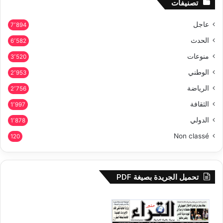
تصنيفات
عاجل
7٬894
الحدث
6٬582
منوعات
3٬520
الوطني
2٬953
الرياضة
2٬756
الثقافة
1٬997
الدولي
1٬878
Non classé
120
تحميل الجريدة بصيغة PDF