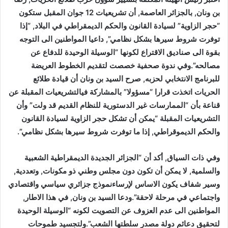
بن ونان, بالجزائر العاصمة, أن تشريعيات 12 جوان المقبل ستكون
“حجر الزاوية” لسيادة القانون والحكم الديمقراطي في البلاد, “إذا
توفرت شروط سيرها بشكل نظامي”, داعيا المواطنين الى التوجه
بقوة الى صناديق الاقتراع لكونها “الوسيلة الوحيدة للدفاع عن
مصالحه”.وفي ندوة صحفية خصصت لتقديم الخطوط العريضة
للبرنامج الانتخابي لحزبه, صرح السيد بن ونان أن قيادة طلائع
الحريات اتخذت قرارا “مسؤولا” بالمشاركة فيالتشريعيات المقبلة عن
قناعة بأن “الممارسات غير الدستورية للنظام القديم قد ولت” وأن
التشريعيات المقبلة “يمكن أن تشكل حجر الزاوية لسيادة القانون
والحكم الديموقراطي, إذا ما توفرت شروط سيرها بشكل نظامي”.
وفي ذات السياق, أكد أن “الجزائر الجديدة الديمقراطية الشعبية
والسلمية, لا يمكن أن تكون دون مجلس وطني ذو مكونات, وتعددية,
وسير شفاف يكون الاساس لإرساءنموذج جزائري سياسي واقتصادي
واجتماعي في مرحلة لاحقة”.ودعا السيد بن ونان, في هذا الاطار,
المواطنين الى عدم العزوف عن التصويت لكونه “الوسيلة الوحيدة
لتحقيق دعائم دولة مصدر سلطتها الشعب”.ولتجسيد طموحات