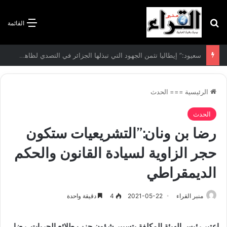
بحث عن
القائمة
الاتفاقية الأممية بشأن تغير المناخ :الجزائر تودع مساهمتها الوطنية المحددة لسنة 2026
الرئيسية
===
الحدث
الحدث
رضا بن ونان:”التشريعيات ستكون
حجر الزاوية لسيادة القانون والحكم
الديمقراطي
منبر القراء
2021-05-22
4
دقيقة واحدة
اعتبر رئيس الهيئة المكلفة بتسيير شؤون حزب طلائع الحريات, رضا