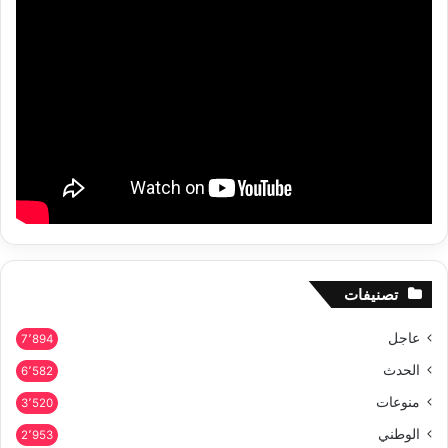
تصنيفات
عاجل
7٬894
الحدث
6٬582
منوعات
3٬520
الوطني
2٬953