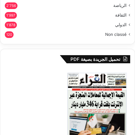
الرياضة
2٬756
الثقافة
1٬997
الدولي
1٬878
Non classé
120
تحميل الجريدة بصيغة PDF