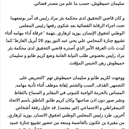
سليمان حميطوش، حسب ما علم من مصدر قضائي.
و كان قاضي التحقيق لدى محكمة بئر مراد رايس قد أمر بوضعهما
تحت اجراء الرقابة القضائية بعد شكوى رفعها رئيس المجلس
الوطني لحقوق الإنسان, بوزيد لزهاري, بتهمة “عرقلة أداء مهامه أثناء
تشييع جنازة المحامي علي يحي عبد النور يوم 26 أبريل الفارط”.كما
أيدت ذات الغرفة الأمر الذي أصدره قاضي التحقيق لدى محكمة بئر
مراد رايس بخصوص طلب النيابة العامة وضع كريم طابو و سليمان
حميطوش رهن الحبس المؤقت.
ووجهت لكريم طابو و سليمان حميطوش تهم “التحريض على
التجمهر, القذف, السب والشتم, إهانة موظف أثناء تأدية مهامه,
المساس بالحرمة الواجبة للموتى في المقابر و السماح بالتقاط
ونشر صور دون اذن صاحبها”.وكان كريم طابو, الناطق باسم الاتحاد
الديمقراطي و الاجتماعي (غير معتمد), قد حاول رفقة أشخاص
آخرين, طرد رئيس المجلس الوطني لحقوق الانسان, بوزيد لزهاري,
من مقبرة بن عكنون بالعاصمة ومنعه من حضور تشييع جنازة عميد