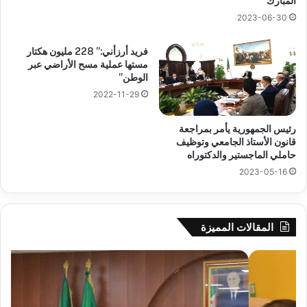
المبارك
2023-06-30
فريد أرزأني:” 228 مليون هكتار
مستها عملية مسح الأراضي عبر
الوطن”
2022-11-29
رئيس الجمهورية يأمر بمراجعة
قانون الأستاذ الجامعي وتوظيف
حاملي الماجستير والدكتوراه
2023-05-16
المقالات المميزة
والي
بط
سيدي
إفري
بلعباس
مع
يؤكد
“ال