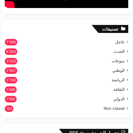
تصنيفات
عاجل
7٬906
الحدث
6٬593
منوعات
3٬524
الوطني
2٬957
الرياضة
2٬760
الثقافة
1٬999
الدولي
1٬882
Non classé
120
تحميل الجريدة بصيغة PDF