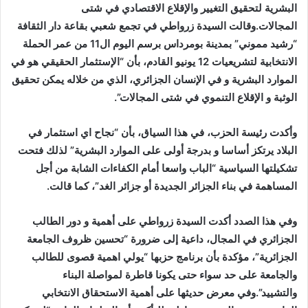
البشرية لتحقيق التغيير والإقلاع الاقتصادي في شتى
المجالات.وقالت السيدة زرواطي في تجمع شعبي بقاعة دار الثقافة
“رشيد مموني” بمدينة بومرداس برسم اليوم ال11 من عمر الحملة
الانتخابية لتشريعيات 12 يونيو القادم، بأن “الإستثمار الحقيقي هو في
الموارد البشرية و في الإنسان الجزائري، الذي من خلاله يمكن تحقيق
الوثبة و الإقلاع التنموي في شتى المجالات”.
وأكدت رئيسة الحزب، في هذا السياق، بأن “نجاح اي استثمار في
البلاد يرتكز أساسا و بدرجة أولى على الموارد البشرية” لذلك فتحت
تشكيلتها السياسية “الباب واسعا أمام الكفاءات الشابة من أجل
المساهمة في بناء الجزائر الجديدة أو جزائر الغد”، كما قالت.
وفي هذا الصدد أكدت السيدة زرواطي على أهمية و دور الطالب
الجزائري في المجال، داعية إلى ضرورة “تحسين ظروف الجامعة
الجزائرية”، مؤكدة بأن برنامج حزبها “يولي اهمية قصوى للطالب
والجامعة على حد سواء حتى يكونا قاطرة لمواصلة البناء
والتشييد”.وفي معرض حديثها على أهمية الاستحقاق الانتخابي