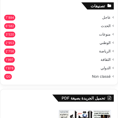
تصنيفات
عاجل
7٬894
الحدث
6٬582
منوعات
3٬520
الوطني
2٬953
الرياضة
2٬756
الثقافة
1٬997
الدولي
1٬878
Non classé
120
تحميل الجريدة بصيغة PDF