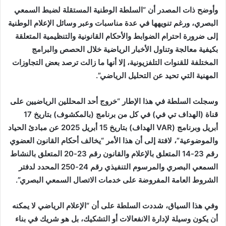
وأوضح ذات المصدر أن “السلطة الوطنية المستقلة لضبط السمعي
البصري، ورغم تنويهها في عدة مناسبات وعبر وسائل الإعلام الوطنية
إلى ضرورة احترا
م
الضوابط والأحكام القانونية والتنظيمية المتعلقة
بكيفية معالجة وتناول الأخبار الرياضية خلال الحصص والبرامج
المختلفة للقنوات التلفزيونية، إلا أنها ما زالت ترصد بعض التجاوزات
المهنية التي تحيد عن التحليل الرياضي”.
وسجلت السلطة في هذا الإطار “خروج أحد المحللين الرياضيين على
قناة (الهداف تي في) في كل من برنامج (بالمكشوف) بتاريخ 17
أبريل وبرنامج (
VAR
الهداف) بتاريخ 15 أبريل 2025 عن مبادئ الحياد
والموضوعية”، لافتة إلى أن هذا الأمر “يخالف أحكام القانون العضوي
رقم 23-14 المتعلق بالإعلام والقانون رقم 23-20 المتعلق بالنشاط
السمعي البصري والمرسوم التنفيذي رقم 24-250 المحدد لدفتر
الشروط العامة المفروضة على خدمات الاتصال السمعي البصري”.
وفي هذا السياق، شددت السلطة على أن “الإعلام الرياضي لا يمكنه
أن يكون وسيلة لإدارة الانفعالات أو التشكيك، بل هو شريك في بناء