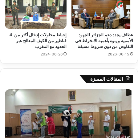
عطاف يجدد دعم الجزائر للجهود
إحباط محاولات إدخال أكثر من 4
الأممية و ينوه بأهمية الانخراط في
قناطير من الكيف المعالج عبر
التفاوض من دون شروط مسبقة
الحدود مع المغرب
2024-06-26
2026-06-15
المقالات المميزة
جيجل:
سح
انطلاق
قرع
فعاليات
الد
المخيم
الت
الصيفي
لأب
لفائدة
إفري
الأطفال
وك
المصابين
الك
2026-08-03