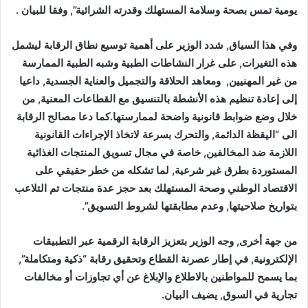
يومية تمس بصحة وسلامة المستهلك وقدرته الشرائية”, وفقا للبيان .
وفي هذا السياق, شدد الوزير على أهمية توسيع نطاق الرقابة ليشمل
هذه التغيرات, على غرار النشاطات الطبية وشبه الطبية الممارسة
من غير المهنيين, ومعاهد الحلاقة والتجميل والعناية الجسدية, داعيا
إلى إعادة تنظيم هذه الأنشطة بالتنسيق مع القطاعات المعنية, من
خلال وضع ضوابط قانونية واضحة لممارستها.كما دعا مصالح الرقابة
الى “اليقظة الدائمة, والتحرك بسرعة لاتخاذ الإجراءات القانونية
اللازمة ضد المخالفين, خاصة في مجال تسويق المنتجات الغذائية
المستوردة بطرق غير شرعية, لما تشكله من خطر حقيقي على
الاقتصاد الوطني وصحة المستهلك بعد حجز عدة منتجات تم التلاعب
بتواريخ صلاحيتها, وعدم مطابقتها لشروط التسويق”.
من جهة أخرى, وجه الوزير بتعزيز الرقابة الرقمية عبر التطبيقات
الإلكترونية, في إطار عصرنة القطاع وتحقيق رقابة “ذكية ومتكاملة”,
بما يسمح للمواطنين بالاطلاع والإبلاغ عن أي تجاوزات أو مخالفات
تجارية في السوق, يضيف البيان.