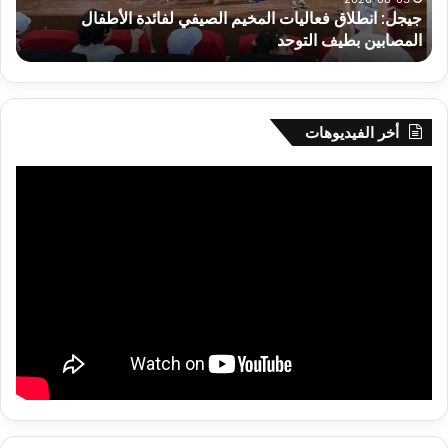
جيجل: انطلاق فعاليات المخيم الصيفي لفائدة الأطفال
س
بطيف
يوم
المصابين بطيف التوحد
ي
التوحد
الخ
بال
أخر الفيديوهات