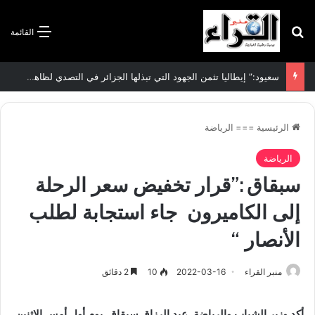
بحث عن
القائمة
سعيود:” إيطاليا تثمن الجهود التي تبذلها الجزائر في التصدي لظاهرة الهجرة غير الشرعية”
الرئيسية
===
الرياضة
الرياضة
سبقاق :”قرار تخفيض سعر الرحلة
إلى الكاميرون جاء استجابة لطلب
الأنصار “
منبر القراء
2022-03-16
10
2 دقائق
أكد وزير الشباب والرياضة, عبد الرزاق سبقاق, يوم
أول أمس
الاثنين,