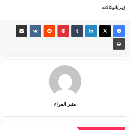
ق.ر/الوكالات
لينكدإن
بينتيريست
مشاركة عبر البريد
طباعة
منبر القراء