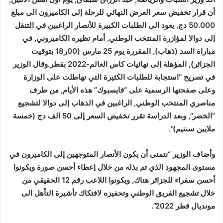
أن قرار تخفيض سعر العرض النهائي للرحلة إلى الكاميرون الى مبلغ
50.000 دج, يعود الى الطلبات الكبيرة للأنصار الراغبين في التنقل
إلى دوالا لمؤازرة المنتخب الوطني, أمام نظيره الكاميروني, في
مباراة السد (ذهاب), المقررة يوم 25 مارس (00ر18 بتوقيت
الجزائر), المؤهلة إلى نهائيات كاس العالم-2022 بقطر.وقال الوزير
في تصريح “استجابة للطلبات الكثيرة التي تهاطلت على الوزارة
وعلى صفحتها الرسمية على “فايسبوك” هذه الأيام, من طرف
مناصري المنتخب الوطني, الراغبين في الذهاب إلى دوالا لتشجيع
“الخضر”, وبعد الدراسة تقرر تخفيض السعر إلى 50 الف دج (خمسة
ملايين سنتيم)”.
وأضاف الوزير “نتمنى أن يكون الأنصار المتوجهين إلى الكاميرون في
مستوى المجهود الذي تم بذله من خلال إعطاء أحسن صورة ويكونوا
أحسن سفراء للجزائر هناك, ويكونوا اللاعب رقم 12 الحقيقي من
خلال تشجيع الفريق الوطني وتحفيزه لافتكاك تأشيرة التأهل الى
مونديال قطر 2022”.