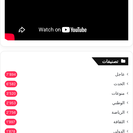
تصنيفات
عاجل
7٬894
الحدث
6٬582
منوعات
3٬520
الوطني
2٬953
الرياضة
2٬756
الثقافة
1٬997
الدولي
1٬878