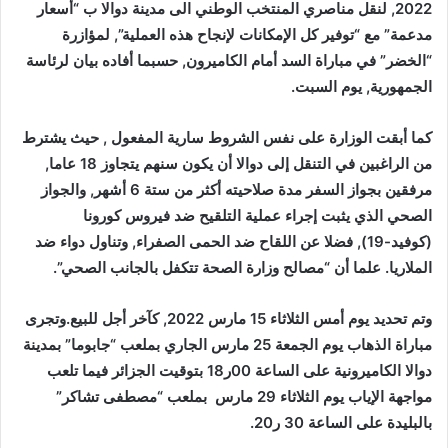
2022, لنقل مناصري المنتخب الوطني الى مدينة دوالا ب “أسعار
مدعمة” مع “توفير كل الإمكانات لإنجاح هذه العملية”, لمؤازرة
“الخضر” في مباراة السد أمام الكاميرون, حسبما أفاده بيان لرئاسة
الجمهورية, يوم السبت.
كما أبقت الوزارة على نفس الشروط سارية المفعول , حيث يشترط
من الراغبين في التنقل إلى دوالا أن يكون سنهم يتجاوز 18 عاما,
مرفقين بجواز السفر مدة صلاحيته أكثر من ستة 6 أشهر, والجواز
الصحي الذي يثبت إجراء عملية التلقيح ضد فيروس كورونا
(كوفيد-19), فضلا عن اللقاح ضد الحمى الصفراء, وتناول دواء ضد
الملاريا. علما أن “مصالح وزارة الصحة تتكفل بالجانب الصحي”.
وتم تحديد يوم
أمس
الثلاثاء 15 مارس 2022, كآخر أجل للبيع.وتجرى
مباراة الذهاب يوم الجمعة 25 مارس الجاري بملعب “جابوما” بمدينة
دوالا الكاميرونية على الساعة 00ر18 بتوقيت الجزائر فيما تلعب
مواجهة الإياب يوم الثلاثاء 29 مارس بملعب “مصطفى تشاكر”
بالبليدة على الساعة 30 ر20.