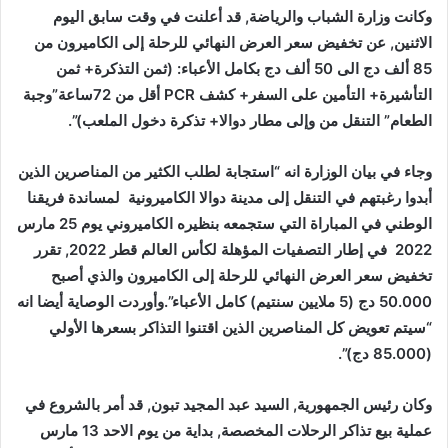
وكانت وزارة الشباب والرياضة, قد أعلنت في وقت سابق اليوم
الاثنين, عن تخفيض سعر العرض النهائي للرحلة إلى الكاميرون من
85 ألف دج الى 50 ألف دج بكامل الأعباء: (ثمن التذكرة+ ثمن
التأشيرة+ التأمين على السفر+ كشف
PCR
أقل من 72ساعة”وجبة
الطعام” التنقل من وإلى مطار دوالا+ تذكرة دخول الملعب)”.
وجاء في بيان الوزارة انه “استجابة لطلب الكثير من المناصرين الذين
أبدوا رغبتهم في التنقل إلى مدينة دوالا الكاميرونية لمساندة فريقنا
الوطني في المباراة التي ستجمعه بنظيره الكاميروني يوم 25 مارس
2022 في إطار التصفيات المؤهلة لكأس العالم قطر 2022, تقرر
تخفيض سعر العرض النهائي للرحلة إلى الكاميرون والذي أصبح
50.000 دج (5 ملايين سنتيم) كامل الأعباء”.وأوردت الوصاية أيضا انه
“سيتم تعويض كل المناصرين الذين اقتنوا التذاكر بسعرها الأولي
(85.000 دج)”.
وكان رئيس الجمهورية, السيد عبد المجيد تبون, قد أمر بالشروع في
عملية بيع تذاكر الرحلات المخصصة, بداية من يوم الاحد 13 مارس