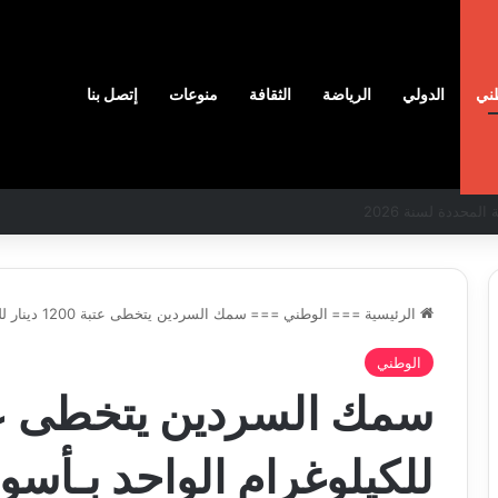
ني
الدولي
الرياضة
الثقافة
منوعات
إتصل بنا
لمحددة لسنة 2026
الرئيسية
===
الوطني
===
سمك السردين يتخطى عتبة 1200 دينار للكيلوغرام الواحد بـأسواق وهران
الوطني
نادي
وفاق
سطيف
يضم
المدافع
للكيلوغرام الواحد بـأس
شمس
20