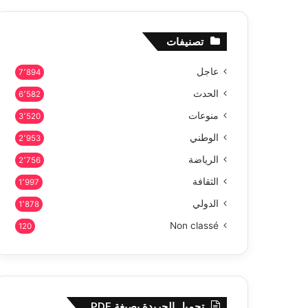
تصنيفات
عاجل
7٬894
الحدث
6٬582
منوعات
3٬520
الوطني
2٬953
الرياضة
2٬756
الثقافة
1٬997
الدولي
1٬878
Non classé
120
تحميل الجريدة بصيغة PDF