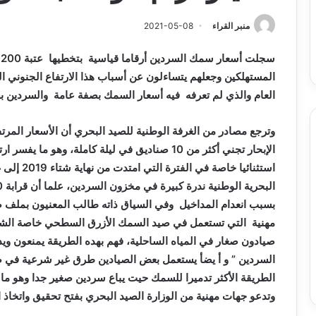
الدين
 الدور التمهيدي لأبطال
2026-08-03
لكحل
منبر القراء
2021-05-08
وكأس الكونفدرالية يوم الخميس
نادي وفاق سطيف يضم الم
الدين لكحل
سجلت أسعار سمك السردين أرقاما قياسية بتخطيها عتبة 1200 دينار
المستهلكين وجعلهم يتساءلون عن
أسباب هذا الارتفاع الجنوني 
العام والذي لم تعرفه فيه أسعار السمك بصفة عامة والسردين 
وترجع مصادر من الغرفة الوطنية للصيد البحري أن
الأسعار المرتف
الإبحار
تجني أكثر من 10 صناديق في ليلة كاملة، وهو ما يفسر ارتفاع السعر في
استثنائيا خاصة في الفترة التي امتدت من نهاية شتاء 2019 إلى غاية مطلع السنة الجارية 2021، حيث شهدت المياه
البحرية الوطنية ندرة كبيرة في مخزون السردين، علما أن قرابة 70 في
بسبب انعدام المداخيل وفي
السياق ذاته طالب المعنيون بملف
مهنية التي تستعمل في صيد السمك الأزرق السطحي خاصة الش
صيادون صغار في المياه الساحلية،
فهم بهده الطريقة يمنعون و
السردين ” و أ يضأ يستعمل بعض الصيادين طرق غير شرعية في
الطريقة الأكثر تدميرا للسمك حيت يباع سردين
صغير جدا وهو ما 
وتدعو
جهات مهنية من الوزارة الصيد البحري بفتح تحقيق واتخاذ ا