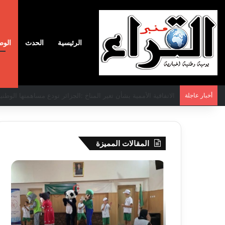
الرئيسية
الحدث
الوط
أخبار عاجلة
الاتفاقية الأممية بشأن تغير المناخ :الجزائر تودع مساهمتها الوطنية ا
المقالات المميزة
جيجل:
سحب
انطلاق
قرعة
فعاليات
الدور
المخيم
التمهيدي
الصيفي
لأبطال
لفائدة
إفريقيا
26-08-03