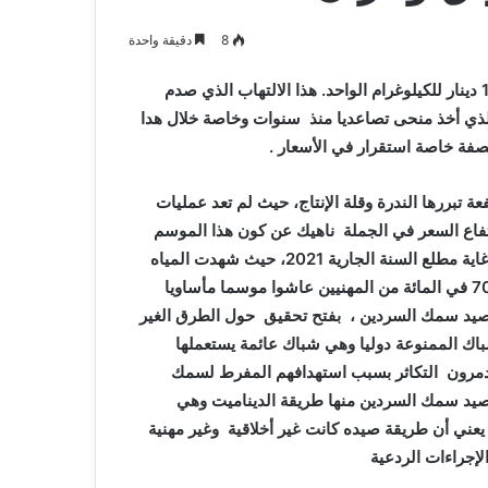
و
لتسهيل
المدي
2026-08-03
صيانة
الدفع
8
دقيقة واحدة
دافع شمس
بلدية أرزيو بوهران تخصص فرق لترميم
إرشاد
المدارس
الإلكترو
و صيانة المدارس التربوية
بوابة
التربوية
عبر
للكيلوغرام الواحد. هذا الالتهاب الذي صدم
بوابة
الذي أخذ منحى تصاعديا منذ سنوات وخاصة خلال
هدا
“جبايتك”
بصفة
خاصة استقرار في الأسعار .
عة تبررها الندرة وقلة الإنتاج، حيث لم تعد عمليات
الجملة ناهيك عن كون هذا الموسم
المائة من المهنيين عاشوا موسما مأساويا
 صيد سمك السردين ، بفتح تحقيق حول
الطرق الغير
باك
الممنوعة دوليا وهي شباك عائمة يستعملها
يدمرون التكاثر بسبب استهدافهم المفرط لسمك
 صيد سمك السردين
منها طريقة الديناميت وهي
يعني أن طريقة صيده كانت غير أخلاقية وغير مهنية
لإجراءات الردعية