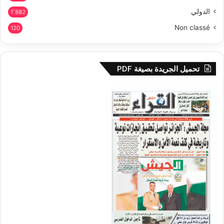
الدولي
1٬882
Non classé
120
تحميل الجريدة بصيغة PDF