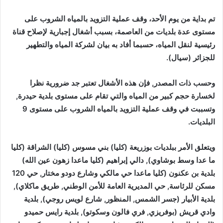
تم بداية من يوم الأحد، وقف عملية التزويد بالمياه الشروب على
مستوى عدة بلديات من العاصمة، بسبب أشغال إجبارية لإصلاح قناة
رئيسية لنقل المياه، حسبما أفاد به بيان لشركة المياه والتطهير
للجزائر (سيال).
وحسب ذات المصدر, فإن هذه الأشغال تعتبر جد ضرورية نظرا
لخسارة حجم كبير من المياه والتي تقام على مستوى بلدية حيدرة,
وتسببت في وقف عملية التزويد بالمياه الشروب على مستوى 9
البلديات.
ويتعلق الأمر ببلديات بوزريعة (كليا) بني مسوس (كليا) الشراقة (كليا
ما عدا وسط بوشاوي), دالي إبراهيم (كليا ماعدا زهون عين الله)
بلدية بن عكنون (كليا ماعدا حي مالكي وشارع دودو مختار, حي 120
مسكن للرئاسة, حي المديرية العامة للأمن الوطني, طريق ماكلاي),
بلدية الأبيار (جسر الشمس, المنظور, شارع لويس روجي), بلدية
وادي قريش (بوفريزي, فري فالون وسكوتو), بلدية رايس حميدو