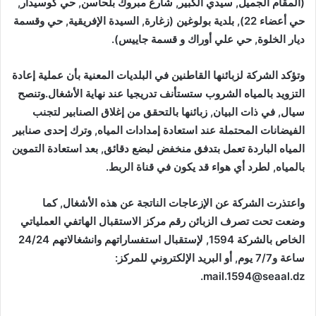
(المقام الجميل, سيدي الكبير, شارع مبروك بلحاسن, حي كوسيدار,
حي أعضاء 22), بلدية بولوغين (زغارة, السيدة الإفريقية, حي وقسمة
ديار الخلوة, حي علي أوراك و قسمة جاييس).
وتؤكد الشركة لزبائنها القاطنين في البلديات المعنية بأن عملية إعادة
التزويد بالمياه الشروب ستستأنف تدريجيا عند نهاية الأشغال.وتنصح
سيال, في ذات البيان, زبائنها بالتحقق من إغلاق الصنابير لتجنب
الفيضانات المحتملة عند استعادة إمدادات المياه, وترك إحدى صنابير
المياه الباردة تعمل بتدفق منخفض لبضع دقائق, بعد استعادة التموين
بالمياه, لطرد أي هواء قد يكون في قناة الربط.
واعتذرت الشركة عن الإزعاجات الناتجة عن هذه الأشغال, كما
وضعت تحت تصرف الزبائن رقم مركز الاستقبال الهاتفي العملياتي
الخاص بالشركة 1594, لإستقبال استفساراتهم وانشغالاتهم 24/24
ساعة و7/7 يوم, أو البريد الإلكتروني للمركز:
.
mail.1594@seaal.dz