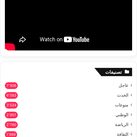
تصنيفات
عاجل
7٬906
الحدث
6٬593
منوعات
3٬524
الوطني
2٬957
الرياضة
2٬760
الثقافة
1٬999