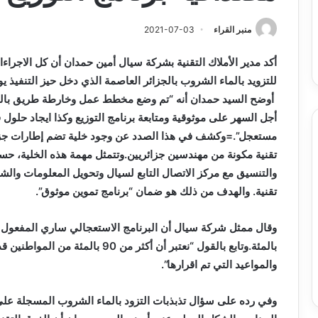
س
الدين
ب قرعة الدور التمهيدي لأبطال
2026-08-03
فدرالية
لكحل
ريقيا وكأس الكونفدرالية يوم الخميس
نادي وفاق سطيف يض
منبر القراء
2021-07-03
لقاهرة
الدين لكحل
ميس
أكد مدير الأملاك التقنية بشركة سيال أمين حمدان أن كل الاجراءا
اهرة
للتزويد بالماء الشروب بالجزائر العاصمة الذي دخل حيز التنفيذ ي
أوضح السيد حمدان أنه “تم وضع مخطط عمل وخارطة طريق بالتنسي
أجل السهر على موثوقية ومتابعة برنامج التوزيع وكذا ايجاد حلو
مستعجل”.
=
تقنية مكونة من مهندسين جزائريين.وتتمثل مهمة هذه الخلية، ح
والتنسيق مع مركز الاتصال التابع لسيال وتحويل المعلومات والشك
تقنية. والهدف من ذلك هو ضمان “برنامج تموين موثوق”.
بالمئة.وتابع بالقول “نعتبر أن أكثر 
والمواعيد التي تم اقرارها”.
وفي رده على سؤال تذبذبات التزود بالماء الشروب المسجلة عل