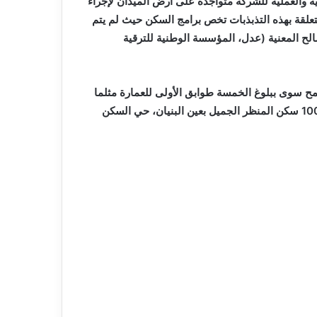
ية والعملية للشركة متواجدة على أرض الميدان لإجراء
تعلقة بهذه التذبذبات تخص برامج السكن حيث لم يتم
لح المعنية (عدل، المؤسسة الوطنية للترقية
ح سوى ببلوغ الخمسة طوابق الأولى للعمارة مثلما
هو الحال ببرامج السكن بالمدينة الجديدة سيدي عبد الله، حي 1000 سكن المنظر الجميل بعين البنيان، حي السكن