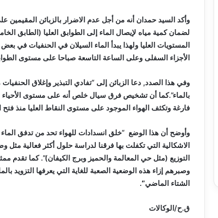
وأكد السيد حمدان أنه من أجل عدم الاضرار بالزبائن المقيمين عل
لضمان كمية مياه لإيصال الماء إلى الطوابق العليا (الطابق الخام
المستويات العليا ولهذا يبدأ الماء السيلان في الحنفيات في بع
الأجزاء السفلى وعلى الساعة التاسعة صباحا على مستوى الطوابق
وفي هذا الصدد, دعا الزبائن إلى “تفادي التبذير وإغلاق الحنفيات
بالماء”.كما أن تشخيص فرق سيال خلص أنه على مستوى الأحياء الم
فارغة وتكثف الهواء الموجود على مستوى النقاط العليا منذ فتح 
وأوضح أن هذا الوضع “خلق انسدادات للهواء تحد من تدفق الماء وأ
الاشكالية التي تكفلت بها فرقنا لدراسة حلول أكثر فعالية مثل وضع
التوزيع (مثل حي المعالمة والحميز وبرج الكيفان)”. كما تقدم م
وصبرهم إزاء هذه الوضعية الصعبة للغاية التي يعرفها التزويد ب
الشتاء الماضي”‘.
ق.ح/الوكالات