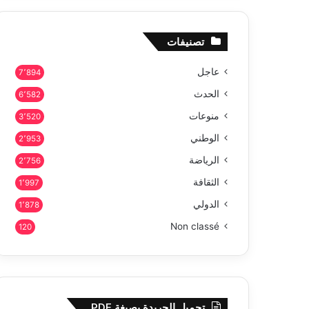
تصنيفات
عاجل
7٬894
الحدث
6٬582
منوعات
3٬520
الوطني
2٬953
الرياضة
2٬756
الثقافة
1٬997
الدولي
1٬878
Non classé
120
تحميل الجريدة بصيغة PDF