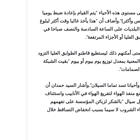
ى مستوى هذه الأحياء “يتم القيام بإعادة ضبط يوميا
س وأكثر)”.وأضاف أن “هذا يأخذ غالبا وقت أكثر لبلوغ
ض البلديات على الساعة السادسة والنصف صباحا في
 العليا أو الأجزاء المرتفعة”.
 متى أمكنهم ذلك ليستطيع قاطنو الطوابق العليا التزود
عنية بمعدل توزيع يوم بيوم أو بيوم “بقيت الشبكة
الصمامات”.
حيانا تسد تماما السيلان”.وأشار السيد حمدان أن
 منفذ الهواء لتفريغ الهواء في الأنابيب واستئناف
مثل سيال “بالشكر لزبائن المؤسسة على تفهمهم
الماء الشروب لا سيما بسبب انخفاض التساقط خلال