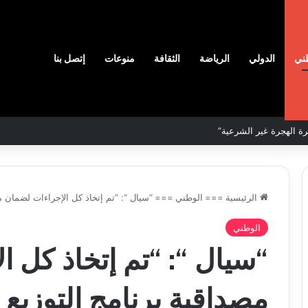
ني
الدولي
الرياضة
الثقافة
منوعات
إتصل بنا
لمحددة لسنة 2026
الرئيسية
===
الوطني
===
“سيال “: “تم إتخاذ كل الإجراءات لضمان مص
نادي
الوطني
وفاق
“سيال “: “تم إتخاذ كل 
سطيف
هيدي
يضم
ال
المدافع
مصداقية برنامج التوزيع 
يا
شمس
2026-08-03