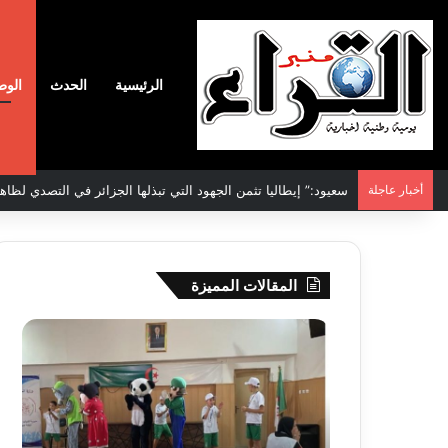
الرئيسية
الحدث
الوط
أخبار عاجلة
الاتفاقية الأممية بشأن تغير المناخ :الجزائر تودع مساهمتها الوطنية ا
المقالات المميزة
جيجل:
سحب
انطلاق
قرعة
فعاليات
الدور
المخيم
التم
الصيفي
لأبط
لفائدة
إفريق