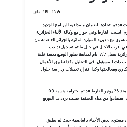
و
2026-08-03
صيانة
م المدافع شمس
بلدية أرزيو بوهران تخصص فرق لترميم
13
2 دقائق
المدارس
و صيانة المدارس التربوية
التربوية
ت قد تم اتخاذها لضمان مصداقية البرنامج الجديد
وم السبت الفارط.
وفي حوار مع وكالة الأنباء الجزائرية
ق مع مديرية الموارد المائية بالجزائر العاصمة من
ل في أقرب الآجال في حال ما تم تسجيل تذبذب
وكشف في هذا الصدد عن وجود خلية تضم إطارات جزائرية تعمل 7/7 ايام لمتابعة تطور الوضع بمعية خلية
سب ذات المسؤول، في التحليل وكذا تطبيق الأعمال
اوي ومعالجتها وكذا اقتراح تعديلات ودراسة حلول
وقال ممثل شركة سيال أن البرنامج الاستعجالي ساري المفعول منذ 26 يونيو الفارط قد تم احترامه بنسبة 90
من 90 بالمئة من المواطنين قد استفادوا من مياه الحنفية حسب ترددات التوزيع
ى مستوى بعض الأحياء بالعاصمة حيث لم يطبق