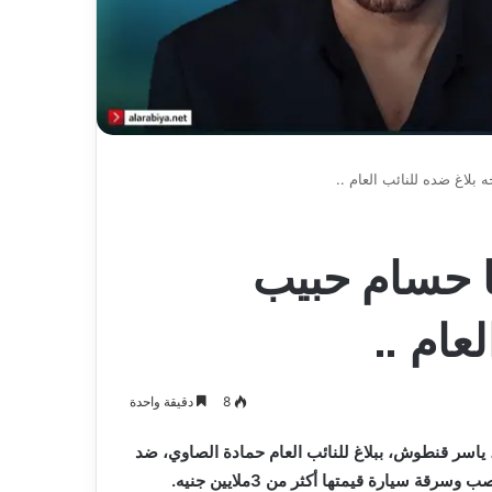
عاما
 بلاغ ضده للنائب العام ..
ا حسام حبيب
لعام ..
8
دقيقة واحدة
ياسر قنطوش، ببلاغ للنائب العام حمادة الصاوي، ضد
طليقها حسام حبيب.وحمل البلاغ 32068 اتهامات ضد حبيب بالنصب وسرقة سيارة قيمتها أكثر من 3ملايين جنيه.