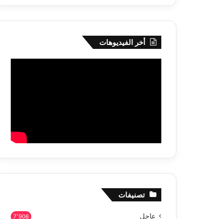
أخر الفيديوهات
تصنيفات
عاجل
7٬906