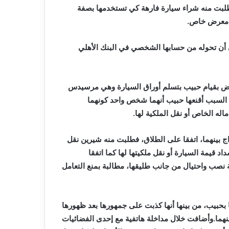
طلبت منه شراء سيارة فارهة كي تستخدمها بصفة
من معرض خاص.
سعر 3 ملايين و250 ألف جنيه، على أن تحوله من حسابها الشخصي في البنك الأهلي
ض بقيام حبيب بتسلم أوراق السيارة وهي مرسيدس
 السبب أقنعها حبيب أنهما شخص واحد كونهما
اله الخاص أو نقل الملكية لها.
ج بينهما، اتفقا على الطلاق، فطلبت منه شيرين نقل
اد قيمة السيارة أو نقل ملكيتها لها كما اتفقا
نصب واحتيال من جانب طليقها، مطالبة بمنع التعامل
 بحبيب، من بينها أنها كذبت على جمهورها بعد ظهورها
هما.وأضافت خلال مداخلة هاتفية مع إحدى الفضائيات