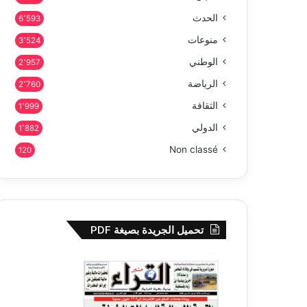
الحدث
6٬593
منوعات
3٬524
الوطني
2٬957
الرياضة
2٬760
الثقافة
1٬999
الدولي
1٬882
Non classé
120
تحميل الجريدة بصيغة PDF