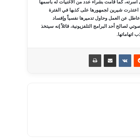
 أسرته، كما قامت بشراء عدد من الأغنيات له باسمها
لك اعتذرت شيرين لجمهورها على كذبها في الفترة
 عاطل عن العمل وحاول تدميرها نفسياً وإفساد
 لصالح أحد البرامج التلفزيونية، قائلاً إنه سيتخذ
 اتهاماتها.
ريست
مشاركة عبر البريد
طباعة