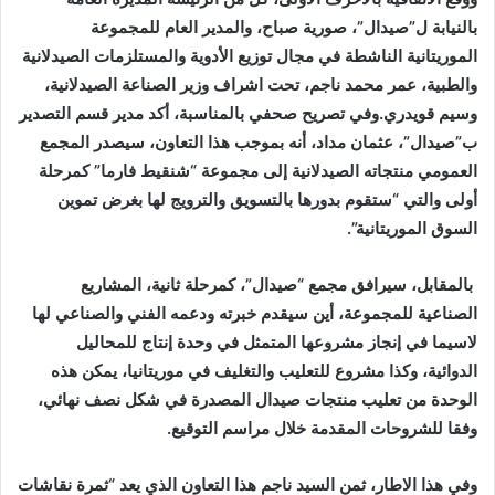
بالنيابة ل”صيدال”، صورية صباح، والمدير العام للمجموعة
الموريتانية الناشطة في مجال توزيع الأدوية والمستلزمات الصيدلانية
والطبية، عمر محمد ناجم، تحت اشراف وزير الصناعة الصيدلانية،
وسيم قويدري.وفي تصريح صحفي بالمناسبة، أكد مدير قسم التصدير
ب”صيدال”، عثمان مداد، أنه بموجب هذا التعاون، سيصدر المجمع
العمومي منتجاته الصيدلانية إلى مجموعة “شنقيط فارما” كمرحلة
أولى والتي “ستقوم بدورها بالتسويق والترويج لها بغرض تموين
السوق الموريتانية”.
بالمقابل، سيرافق مجمع “صيدال”، كمرحلة ثانية، المشاريع
الصناعية للمجموعة، أين سيقدم خبرته ودعمه الفني والصناعي لها
لاسيما في إنجاز مشروعها المتمثل في وحدة إنتاج للمحاليل
الدوائية، وكذا مشروع للتعليب والتغليف في موريتانيا، يمكن هذه
الوحدة من تعليب منتجات صيدال المصدرة في شكل نصف نهائي،
وفقا للشروحات المقدمة خلال مراسم التوقيع.
وفي هذا الاطار، ثمن السيد ناجم هذا التعاون الذي يعد “ثمرة نقاشات