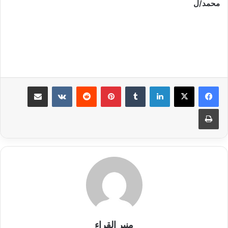
محمد/ل
لينكدإن
بينتيريست
مشاركة عبر البريد
طباعة
منبر القراء