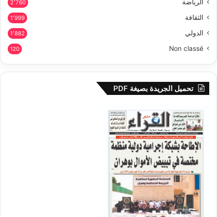
الرياضة
2٬760
الثقافة
1٬999
الدولي
1٬882
Non classé
120
تحميل الجريدة بصيغة PDF