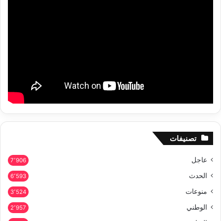
تصنيفات
عاجل
7٬906
الحدث
6٬593
منوعات
3٬524
الوطني
2٬957