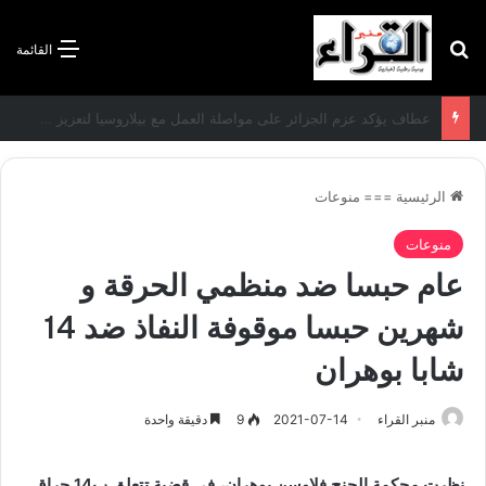
بحث عن
القائمة
سعيود يشدد على إلزامية استكمال جميع عمليات تعويض متضرري حرائق الغابات قبل نهاية شهر أوت
الرئيسية
===
منوعات
منوعات
عام حبسا ضد منظمي الحرقة و
شهرين حبسا موقوفة النفاذ ضد 14
شابا بوهران
منبر القراء
2021-07-14
9
دقيقة واحدة
نظرت محكمة الجنح فلاوسن بوهران، في قضية تتعلق ب14 حراق