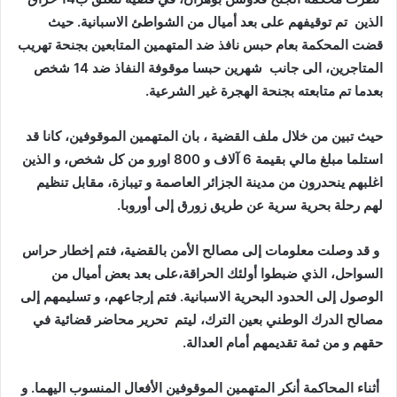
الذين تم توقيفهم على بعد أميال من الشواطئ الاسبانية. حيث
قضت المحكمة بعام حبس نافذ ضد المتهمين المتابعين بجنحة تهريب
المتاجرين، الى جانب شهرين حبسا موقوفة النفاذ ضد 14 شخص
بعدما تم متابعته بجنحة الهجرة غير الشرعية.
حيث تبين من خلال ملف القضية ، بان المتهمين الموقوفين، كانا قد
استلما مبلغ مالي بقيمة 6 آلاف و 800 اورو من كل شخص، و الذين
اغلبهم ينحدرون من مدينة الجزائر العاصمة و تيبازة، مقابل تنظيم
لهم رحلة بحرية سرية عن طريق زورق إلى أوروبا.
و قد وصلت معلومات إلى مصالح الأمن بالقضية، فتم إخطار حراس
السواحل، الذي ضبطوا أولئك الحراقة،على بعد بعض أميال من
الوصول إلى الحدود البحرية الاسبانية. فتم إرجاعهم، و تسليمهم إلى
مصالح الدرك الوطني بعين الترك، ليتم تحرير محاضر قضائية في
حقهم و من ثمة تقديمهم أمام العدالة.
أثناء المحاكمة أنكر المتهمين الموقوفين الأفعال المنسوب اليهما. و