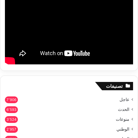
تصنيفات
عاجل
7٬906
الحدث
6٬593
منوعات
3٬524
الوطني
2٬957