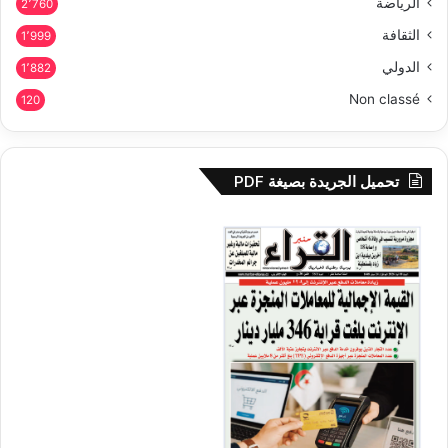
الرياضة
2٬760
الثقافة
1٬999
الدولي
1٬882
Non classé
120
تحميل الجريدة بصيغة PDF