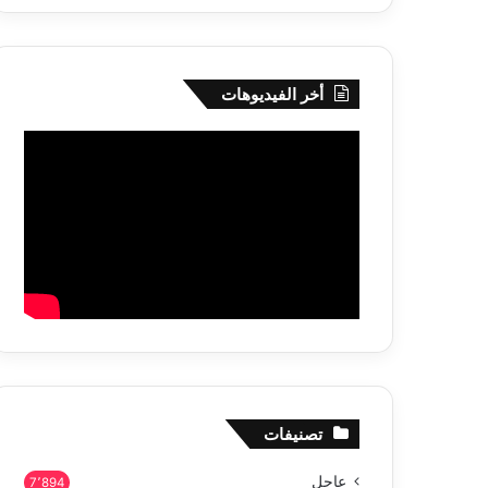
أخر الفيديوهات
تصنيفات
عاجل
7٬894