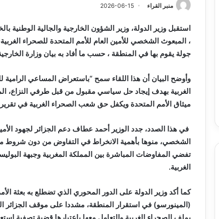
منبر القراء
2026-06-15
استقبل وزير الدولة، وزير الشؤون الخارجية والجالية الوطنية با
، المبعوث الشخصي للأمين العام للأمم المتحدة للصحراء الغربية،
جولة يقوم بها في المنطقة ، حسب ما أفاد به بيان وزارة الخارجية
وأوضح البيان أن هذا اللقاء سمح “باستعراض المساعي الرامية ل
الغربية بهدف إيجاد حل سياسي مقبول من قبل طرفي النزاع، الممل
ميثاق الأمم المتحدة ويكفل حق شعب الصحراء الغربية في تقرير 
في هذا الصدد، جدد الوزير أحمد عطاف دعم الجزائر لجهود الأمين 
الشخصي، منوها بأهمية الانخراط في التفاوض من دون شروط مس
تفضي المفاوضات المباشرة بين المملكة المغربية وجبهة البوليسا
الغربية.
كما أكد وزير الدولة على الدور المحوري الذي تضطلع به بعثة الأم
(المينورسو) في استقرار المنطقة، مشددا على موقف الجزائر الثا
بملف الصحراء الغربية والتعامل معها باعتبارها قضية تصفية استعم