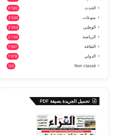
الحدث
6٬582
منوعات
3٬520
الوطني
2٬953
الرياضة
2٬756
الثقافة
1٬997
الدولي
1٬878
Non classé
120
تحميل الجريدة بصيغة PDF