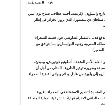
7
دقيقة واحدة
لخارج والشؤون الإفريقية، أحمد عطاف، صباح يوم
أمس
 ستافان دي ميستورا، الذي يزور الجزائر في إطار
.
لدفع قدما بالمسار التفاوضي حول قضية الصحراء
كة المغربية وجبهة البوليساريو، بما يتوافق مع
المصير”.
العام للأمم المتحدة، أنطونيو غوتيريش، ومبعوثه
بقة وضرورة توفير الظروف المثلى من أجل أن
ريو إلى بلورة حل عادل ودائم ونهائي لقضية الصحراء
م المتحدة لتنظيم الاستفتاء في الصحراء الغربية
بت الداعي لاحترام قرارات الشرعية الدولية المتعلقة
ار.