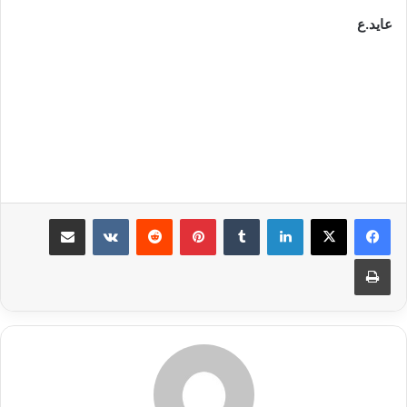
ع
ايد
.ع
لينكدإن
بينتيريست
مشاركة عبر البريد
طباعة