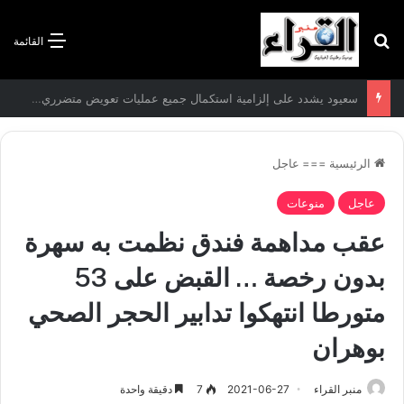
بحث عن
القائمة
سعيود يشدد على إلزامية استكمال جميع عمليات تعويض متضرري حرائق الغابات قبل نهاية شهر أوت
الرئيسية
===
عاجل
عاجل
منوعات
عقب مداهمة فندق نظمت به سهرة
بدون رخصة … القبض على 53
متورطا انتهكوا تدابير الحجر الصحي
بوهران
منبر القراء
2021-06-27
7
دقيقة واحدة