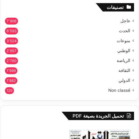
تصنيفات
عاجل
7٬906
الحدث
6٬593
منوعات
3٬524
الوطني
2٬957
الرياضة
2٬760
الثقافة
1٬999
الدولي
1٬882
Non classé
120
تحميل الجريدة بصيغة PDF