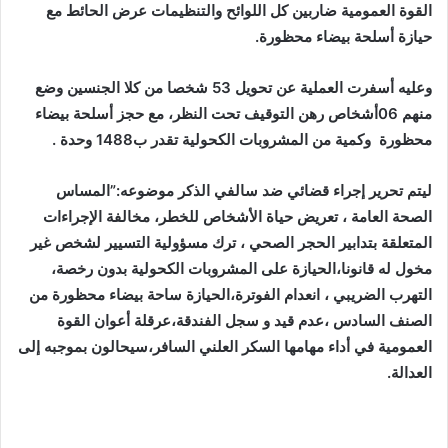
القوة العمومية ضاربين كل اللوائح والتنظيمات عرض الحائط مع
حيازة أسلحة بيضاء محظورة.
وعليه أسفرت العملية عن تحويل 53 شخصا من كلا الجنسين وضع
منهم 06أشخاص رهن التوقيف تحت النظر، مع حجز أسلحة بيضاء
محظورة وكمية من المشروبات الكحولية تقدر ب1488 وحدة .
ليتم تحرير إجراء قضائي ضد سالفي الذكر موضوعه:”المساس
الصحة العامة ، تعريض حياة الأشخاص للخطر، مخالفة الإجراءات
المتعلقة بتدابير الحجر الصحي ، ترك مسؤولية التسيير لشخص غير
مخول له قانونا،الحيازة على المشروبات الكحولية بدون رخصة،
التهرب الضريبي ، انعدام الفوترة،الحيازة ساحة بيضاء محظورة من
الصنف السادس ،عدم قيد و سجل الفندقة،عرقلة أعوان القوة
العمومية في أداء مهامها السكر العلني السافر،سيحالون بموجبه إلى
العدالة.