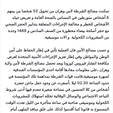
تمكنت مصالح الشرطة لامن وهران من تحويل 53 شخصا من بينهم
6 أشخاص
متورطين في المساس بالصحة العامة و تعريض حياه
الأشخاص للخطر و مخالفة الإجراءات المتعلقة بتدابير الحجر الصحي
مع حجز
أسلحة بيضاء محظورة من الصنف السادس و 1488 وحدة
من المشروبات الكحولية و الات موسيقية.
و حسب مصالح الأمن فان العملية تأتي في إطار الحفاظ على أمن
الوطن والمواطن وفي إطار تعزيز الإجراءات الأمنية المتخذة لغرض
مكافحة انتشار فيروس كورونا وبعد تحصل مصالح الشرطة لأمن ولاية
وهران ،على معلومات مفادها أقامة احدی المؤسسات الفندقية
لسهرة موسيقية،قامت قوات الشرطة بمداهمة تلك المؤسسة في
حدود الساعة 02.30 ليلا ،أسفرت عن وجود حفل ماجن حضره
أشخاص من كلا الجنسين في مساحة صغيرة تنعدم فيها أدنى شروط
التباعد الاجتماعي والوسائل الوقائية تخلله استهلاك للمشروبات
الكحولية وموسيقى صاخبة في ساعة متأخرة من الليل تعدت الوقت
المسموح به قانونا كما أقدموا كذلك على غلق منافذ الملهى أمام