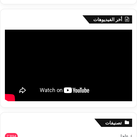
أخر الفيديوهات
تصنيفات
عاجل
7٬894