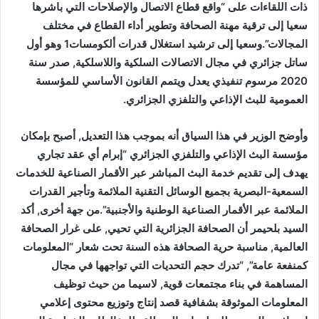
ذات اللقاءات على “واقع قطاع الاتصال والإصلاحات التي باشرها
سعيا إلى ترقية مهنة الصحافة وتطوير أداء القطاع في مختلف
المجالات”.وسعيا إلى ترشيد استغلال قدرات ألكومسات1 وهو أول
ساتل جزائري في مجال الاتصالات السلكية واللاسلكية, صدر سنة
2020 مرسوم تنفيذي يعدل ويتمم القانون الأساسي للمؤسسة
العمومية للبث الإذاعي والتلفزي الجزائري.
وأوضح الوزير في هذا السياق أنه بموجب هذا التعديل, أصبح بإمكان
مؤسسة البث الإذاعي والتلفزي الجزائري “إبرام أي عقد تجاري
يهدف إلى تقديم خدمة البث المباشر عبر الأقمار الصناعية للخدمات
السمعية-البصرية بجميع الوسائل التقنية الملائمة وتأجير القدرات
الملائمة عبر الأقمار الصناعية الوطنية والأجنبية”.من جهة أخرى, أكد
السيد بلحيمر أن الصحافة الجزائرية التي تحيي, على غرار الصحافة
العالمية, مناسبة حرية الصحافة هذه السنة تحت شعار “المعلومات
كمنفعة عامة”, “تدرك حجم التحديات التي تواجهها في مجال
المساهمة في بناء مجتمعات قوية, لاسيما من حيث توظيف
المعلومات الموثوقة بشفافية قصد إنتاج وتوزيع محتوى إعلامي