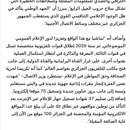
احترافي والتصدي للمعلومات المضللة وللمغالطات الخطيرة التي
تشكل سلاح حروب الجيل الرابع”, مبرزا أن “الجهد الوطني يتأكد في
ظل الوجود الإعلامي التنافسي القوي الذي يستقطب الجمهور
الجزائري عبر مختلف وسائط الاتصال الأجنبية”.
وأضاف أنه “تماشيا مع هذا الواقع وتعزيزا لدور الإعلام العمومي
الموضوعاتي, تم سنة 2020 إطلاق قنوات تلفزيونية متخصصة تتمثل
في قنوات الثالثة, المعرفة والذاكرة في انتظار استكمال العملية
بقنوات أخرى, على غرار القناة البرلمانية والقناة الدولية, إلى جانب
فتح مكاتب للتلفزيون الجزائري بعواصم العالم”.كما أنه تكريسا لحرية
الصحافة وحق المواطن في الإعلام –يستطرد وزير الاتصال– “شهدت
نفس الفترة إنجاز مقرات إذاعية جهوية جديدة في ولايتي مستغانم
وتبسة إلى جانب بروز عناوين جديدة وتسجيل 75 موقعا إلكترونيا,
إضافة إلى تسليم 37 شهادة تسجيل جهاز للإعلام عبر الإنترنت بعد
التأكد من توطين مواقعهم عبر نطاق
dz
على أن يبلغ عدد المواقع
الالكترونية المؤمنة والمحصنة في الجزائر 100 موقع من الآن إلى
غاية الصائفة المقبلة”.