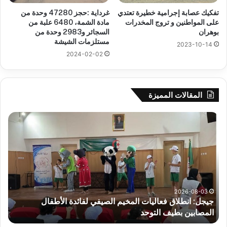
تفكيك عصابة إجرامية خطيرة تعتدي
غرداية :حجز 47280 وحدة من
على المواطنين و تروج المخدرات
مادة الشمة، 6480 علبة من
بوهران
السجائر و2983 وحدة من
مستلزمات الشيشة
2023-10-14
2024-02-02
المقالات المميزة
جيجل:
سح
انطلاق
قرع
فعاليات
الد
المخيم
الت
الصيفي
لأب
لفائدة
إفري
الأطفال
وك
المصابين
الك
2026-08-03
جيجل: انطلاق فعاليات المخيم الصيفي لفائدة الأطفال
س
بطيف
يوم
المصابين بطيف التوحد
ي
التوحد
الخ
بال