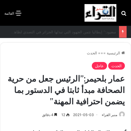
بحث عن
القائمة
الاتفاقية الأممية بشأن تغير المناخ :الجزائر تودع مساهمتها الوطنية المحددة لسنة 2026
الرئيسية
===
الحدث
الحدث
عاجل
عمار بلحيمر:”الرئيس جعل من حرية
الصحافة مبدأ ثابتا في الدستور بما
يضمن احترافية المهنة”
منبر القراء
2021-05-03
12
4 دقائق