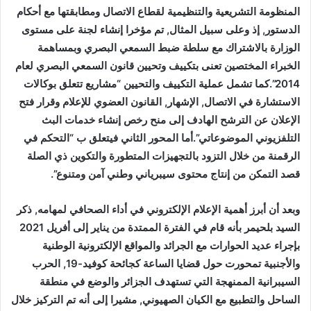
المنظومة التشريعية والتنظيمية لقطاع الاتصال ومطابقتها مع أحكام
الدستور, إذ وعلى سبيل المثال, تم مؤخرا إنشاء لجنة على مستوى
الوزارة بالاشتراك مع سلطة ضبط السمعي البصري وبمساهمة
الخبراء المختصين تعنى بتكييف وتحيين قانون السمعي البصري لعام
2014”.كما تشمل عملية التكييف والتحيين “مشاريع تتعلق بوكالات
الاستشارة في الاتصال, الإشهار, القانون العضوي للإعلام وقرار فتح
الإعلان عن الترشح الهادف إلى منح رخص إنشاء خدمات البث
التلفزيوني الموضوعاتي”.أما المحور الثاني فيتعلق ب “التحكم في
الرقمنة من خلال التزود بالتجهيزات المتطورة والتكوين ذي الصلة
قصد التمكن من إنتاج محتوى سيبرياني وطني آمن ومتنوع”.
وبعد أن أبرز أهمية الإعلام الإلكتروني في أداء الصحافي لمهامه, ذكر
السيد بلحيمر بأنه قام في الفترة الممتدة من يناير إلى أفريل 2021
بإجراء عديد الحوارات مع الجرائد والمواقع الإلكترونية الوطنية
والأجنبية تمحورت حول قضايا الساعة كجائحة كوفيد-19, الحرب
السيبرانية الممنهجة التي تستهدف الجزائر والوضع في منطقة
الساحل والتطبيع مع الكيان الصهيوني, مشيرا إلى أنه تم التركيز خلال