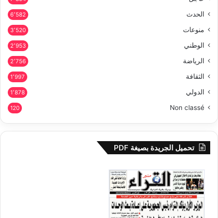
الحدث
6٬582
منوعات
3٬520
الوطني
2٬953
الرياضة
2٬756
الثقافة
1٬997
الدولي
1٬878
Non classé
120
تحميل الجريدة بصيغة PDF