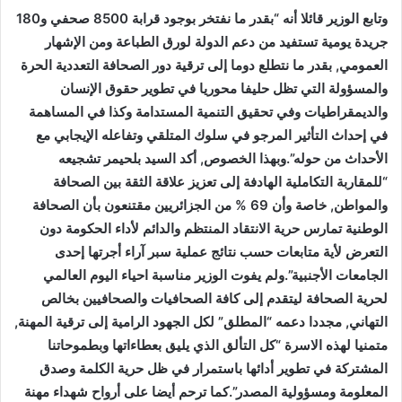
وتابع الوزير قائلا أنه “بقدر ما نفتخر بوجود قرابة 8500 صحفي و180
جريدة يومية تستفيد من دعم الدولة لورق الطباعة ومن الإشهار
العمومي, بقدر ما نتطلع دوما إلى ترقية دور الصحافة التعددية الحرة
والمسؤولة التي تظل حليفا محوريا في تطوير حقوق الإنسان
والديمقراطيات وفي تحقيق التنمية المستدامة وكذا في المساهمة
في إحداث التأثير المرجو في سلوك المتلقي وتفاعله الإيجابي مع
الأحداث من حوله”.وبهذا الخصوص, أكد السيد بلحيمر تشجيعه
“للمقاربة التكاملية الهادفة إلى تعزيز علاقة الثقة بين الصحافة
والمواطن, خاصة وأن 69 % من الجزائريين مقتنعون بأن الصحافة
الوطنية تمارس حرية الانتقاد المنتظم والدائم لأداء الحكومة دون
التعرض لأية متابعات حسب نتائج عملية سبر آراء أجرتها إحدى
الجامعات الأجنبية”.ولم يفوت الوزير مناسبة احياء اليوم العالمي
لحرية الصحافة ليتقدم إلى كافة الصحافيات والصحافيين بخالص
التهاني, مجددا دعمه “المطلق” لكل الجهود الرامية إلى ترقية المهنة,
متمنيا لهذه الاسرة “كل التألق الذي يليق بعطاءاتها وبطموحاتنا
المشتركة في تطوير أدائها باستمرار في ظل حرية الكلمة وصدق
المعلومة ومسؤولية المصدر”.كما ترحم أيضا على أرواح شهداء مهنة