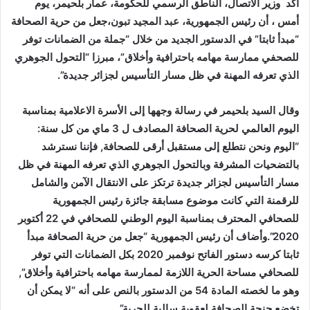
أكد وزير الاتصال، الناطق الرسمي للحكومة، عمار بلحيمر، يوم
أمس ، أن رئيس الجمهورية، عبد المجيد تبون،جعل من حرية الصحافة
“مبدأ ثابتا” في الدستور الجديد من خلال “جملة من الضمانات توفر
للصحفي ممارسة مهامه باحترافية وأخلاق”، مبرزا “التحول الجوهري
الذي تعرفه المهنة في ظل مسار التأسيس لجزائر جديدة”.
وقال السيد بلحيمر في رسالة وجهها إلى الأسرة الاعلامية بمناسبة
اليوم العالمي لحرية الصحافة المصادف ل 3 ماي من كل سنة:
“اليوم ونحن نتطلع إلى مستقبل أرقى للصحافة, فإننا نسترشد
بالتضحيات المشرفة وبالتحول الجوهري الذي تعرفه المهنة في ظل
مسار التأسيس لجزائر جديدة ترتكز على الانتقال الآمن والشامل
للرقمنة التي كانت موضوع مسابقة جائزة رئيس الجمهورية
للصحافي المحترف بمناسبة اليوم الوطني للصحافي في 22 أكتوبر
2020”.وأضاف أن رئيس الجمهورية “جعل من حرية الصحافة مبدأ
ثابتا كرسه دستور الفاتح نوفمبر 2020 بكل الضمانات التي توفر
للصحافي مساحة الحرية اللازمة لممارسة مهامه باحترافية وأخلاق”,
وهو ما لخصته المادة 54 من الدستور بالنص على أنه “لا يمكن أن
تخضع جنحة الصحافة لعقوبة سالبة للحرية”.