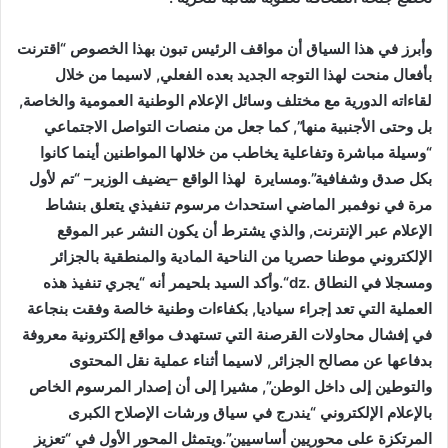
وأبرز في هذا السياق أن مواقف الرئيس تبون بهذا الخصوص “اقترنت
بأفعال منحت لهذا التوجه الجديد بعده الفعلي, لاسيما من خلال
لقاءاته الدورية مع مختلف وسائل الإعلام الوطنية العمومية والخاصة,
بل وحتى الأجنبية منها”, كما جعل من منصات التواصل الاجتماعي
“وسيلة مباشرة وتفاعلية يخاطب من خلالها المواطنين أينما كانوا
بكل صدق وشفافية”.ومسايرة لهذا الواقع –يضيف الوزير– “تم لأول
مرة في نوفمبر الماضي استحداث مرسوم تنفيذي يتعلق بنشاط
الإعلام عبر الإنترنت, والذي يشترط أن يكون النشر عبر الموقع
الإلكتروني موطنا حصريا من الناحية المادية والمنطقية بالجزائر
ومسجلا في النطاق .
dz
“.وأكد السيد بلحيمر أنه “يجري تنفيذ هذه
العملية التي تعد إجراء سياديا, بكفاءات وطنية خالصة وفقت بنجاعة
في إفشال محاولات القرصنة التي تستهدف مواقع إلكترونية معروفة
بدفاعها عن مصالح الجزائر, لاسيما أثناء عملية نقل المحتوى
والتوطين إلى داخل الوطن”, مشيرا إلى أن إصدار المرسوم الخاص
بالإعلام الإلكتروني “يندرج في سياق ورشات الإصلاح الكبرى
المرتكزة على محوريين أساسيين”.ويتمثل المحور الأول في “تعزيز