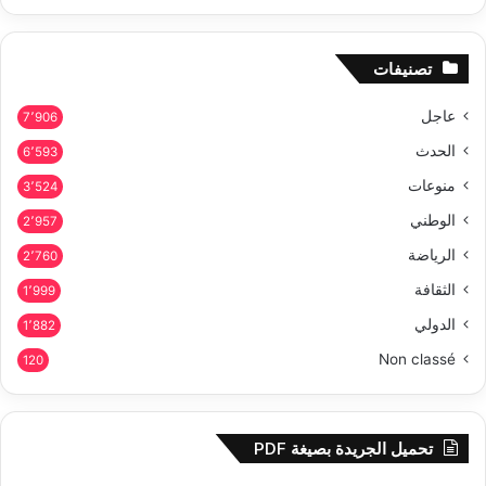
تصنيفات
عاجل
7٬906
الحدث
6٬593
منوعات
3٬524
الوطني
2٬957
الرياضة
2٬760
الثقافة
1٬999
الدولي
1٬882
Non classé
120
تحميل الجريدة بصيغة PDF