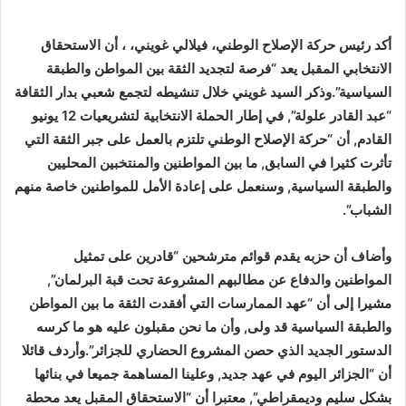
أكد رئيس حركة الإصلاح الوطني، فيلالي غويني، ، أن الاستحقاق
الانتخابي المقبل يعد “فرصة لتجديد الثقة بين المواطن والطبقة
السياسية”.وذكر السيد غويني خلال تنشيطه لتجمع شعبي بدار الثقافة
“عبد القادر علولة”, في إطار الحملة الانتخابية لتشريعيات 12 يونيو
القادم, أن “حركة الإصلاح الوطني تلتزم بالعمل على جبر الثقة التي
تأثرت كثيرا في السابق, ما بين المواطنين والمنتخبين المحليين
والطبقة السياسية, وسنعمل على إعادة الأمل للمواطنين خاصة منهم
الشباب”.
وأضاف أن حزبه يقدم قوائم مترشحين “قادرين على تمثيل
المواطنين والدفاع عن مطالبهم المشروعة تحت قبة البرلمان”,
مشيرا إلى أن “عهد الممارسات التي أفقدت الثقة ما بين المواطن
والطبقة السياسية قد ولى, وأن ما نحن مقبلون عليه هو ما كرسه
الدستور الجديد الذي حصن المشروع الحضاري للجزائر”.وأردف قائلا
أن “الجزائر اليوم في عهد جديد, وعلينا المساهمة جميعا في بنائها
بشكل سليم وديمقراطي”, معتبرا أن “الاستحقاق المقبل يعد محطة