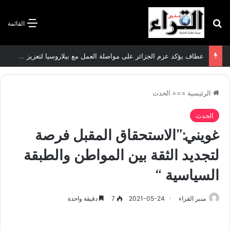
بحث عن
القائمة
سعيود يشدد على إلزامية استكمال جميع عمليات تعويض متضرري حرائق الغابات قبل نهاية شهر أوت
الرئيسية
===
الحدث
الحدث
غويني:”الاستحقاق المقبل فرصة
لتجديد الثقة بين المواطن والطبقة
السياسية “
منبر القراء
2021-05-24
7
دقيقة واحدة