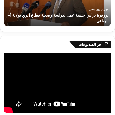
قطاع
بداء
الري
الت
2026-08-07
بوزقزة يرأس جلسة عمل لدراسة وضعية قطاع الري بولاية أم
بولاية
البواقي
ر
أم
البواقي
أخر الفيديوهات